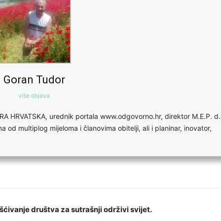
Goran Tudor
više objava
DOBRA HRVATSKA, urednik portala www.odgovorno.hr, direktor M.E.P. d.
d multiplog mijeloma i članovima obitelji, ali i planinar, inovator,
šćivanje društva za sutrašnji održivi svijet.