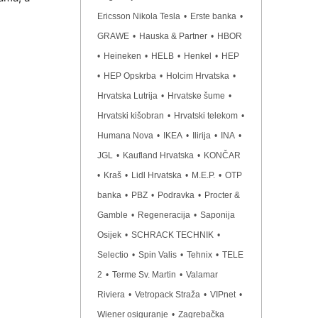
Ericsson Nikola Tesla
•
Erste banka
•
GRAWE
•
Hauska & Partner
•
HBOR
•
Heineken
•
HELB
•
Henkel
•
HEP
•
HEP Opskrba
•
Holcim Hrvatska
•
Hrvatska Lutrija
•
Hrvatske šume
•
Hrvatski kišobran
•
Hrvatski telekom
•
Humana Nova
•
IKEA
•
Ilirija
•
INA
•
JGL
•
Kaufland Hrvatska
•
KONČAR
•
Kraš
•
Lidl Hrvatska
•
M.E.P.
•
OTP
banka
•
PBZ
•
Podravka
•
Procter &
Gamble
•
Regeneracija
•
Saponija
Osijek
•
SCHRACK TECHNIK
•
Selectio
•
Spin Valis
•
Tehnix
•
TELE
2
•
Terme Sv. Martin
•
Valamar
Riviera
•
Vetropack Straža
•
VIPnet
•
Wiener osiguranje
•
Zagrebačka