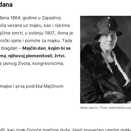
 dana
ođena 1864. godine u Zapadnoj
ila vezana uz majku, kao i njezina
jčine smrti, u svibnju 1907., Anna je
dnički sjete i pomole za majku. Tada
i blagdan –
Majčin dan
,
kojim bi se
, njihovoj plemenitosti, žrtvi.
z javnog života, kongresnicima,
e majke i prva podrška Majčinom
Anna Jarvis / Foto: wikimedia.org
anfil, kao znak čistoće majčine duše: bijeli posvećen umrlim maj