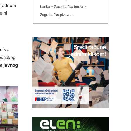
to jednom
banka
•
Zagrebačka burza
•
e ni
Zagrebačka pivovara
a. Na
rošačkog
ja javnog