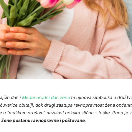
ajčin dan i
Međunarodni dan žena
te njihova simbolika u društv
i čuvarice obitelji, dok drugi zastupa ravnopravnost žena općenit
ne u “muškom društvu” nažalost nekako slične – teške. Puno je zn
a
žene postanu ravnopravne i poštovane
.