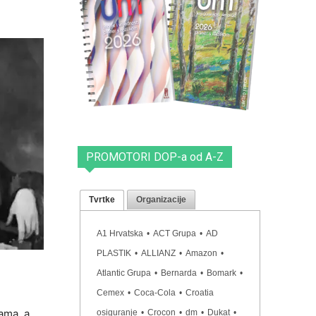
PROMOTORI DOP-a od A-Z
Tvrtke
Organizacije
A1 Hrvatska
•
ACT Grupa
•
AD
PLASTIK
•
ALLIANZ
•
Amazon
•
Atlantic Grupa
•
Bernarda
•
Bomark
•
Cemex
•
Coca-Cola
•
Croatia
kama, a
osiguranje
•
Crocon
•
dm
•
Dukat
•