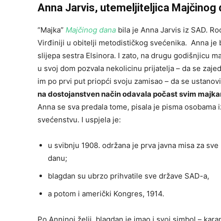
Anna Jarvis, utemeljiteljica Majčinog
“Majka”
Majčinog dana
bila je Anna Jarvis iz SAD. R
Virđiniji u obitelji metodističkog svećenika.
Anna je b
slijepa sestra Elsinora. I zato, na drugu godišnjicu ma
u svoj dom pozvala nekolicinu prijatelja – da se zaje
im po prvi put priopći svoju zamisao – da se ustanov
na dostojanstven način odavala počast svim majkama
Anna se sva predala tome, pisala je pisma osobama i
svećenstvu. I uspjela je:
u svibnju 1908. održana je prva javna misa za sv
danu;
blagdan su ubrzo prihvatile sve države SAD-a,
a potom i američki Kongres, 1914.
Po Anninoj želji, blagdan je imao i svoj simbol – kar