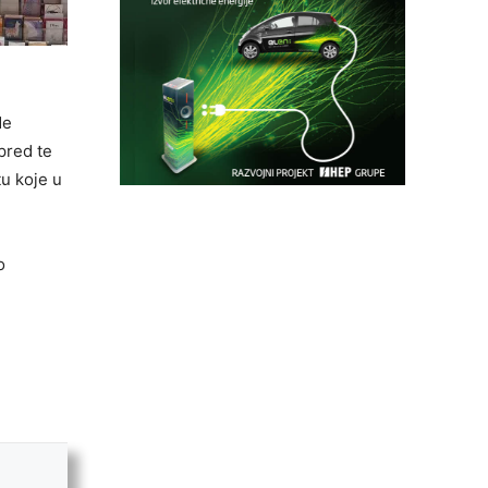
de
pred te
tu koje u
o