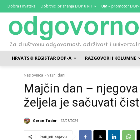
Dobra Hrvatska
Dobitnici priznanja DOP u RH
UM
– promotor DOP-
HRVATSKI REGISTAR DOP-A
RAZGOVORI I KOLUMNE
Naslovnica
Važni dani
Majčin dan – njegova 
željela je sačuvati čis
Goran Tudor
12/05/2024
Podijeli objavu