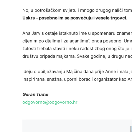
No, u potrošačkom svijetu i mnogo drugog naliči to
Uskrs – posebno im se posvećuju i vesele trgovci.
Ana Jarvis ostaje istaknuto ime u spomenaru znamenit
cijenim po djelima i zalaganjima“, onda posebno. Umrl
žalosti trebala staviti i neku radost zbog onog što j
društvu pripada majkama. Svake godine, u drugu nedj
Ideju o obilježavanju Majčina dana prije Anne imala je
inspirirana, snažna, uporni borac i organizator kao An
Goran Tudor
odgovorno@odgovorno.hr