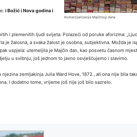
me:
i Božić i Nova godina i
Komercijalizacija Majčinog dana
ih i plemenitih ljudi svijeta. Polazeći od poruke aforizma: „Lju
a je žalosna, a svaka žalost je osobna, subjektivna. Možda je is
e ipak uspjela: utemeljila je Majčin dan, kao posvetu časnom mjes
elju u svibnju, još jednom to javno osvješćujemo i slavimo.
 njezina zemljakinja Julia Ward Hove, 1872., ali ona nije bila tak
na. I dodatno tome, vrijeme još nije još bilo sazrelo.