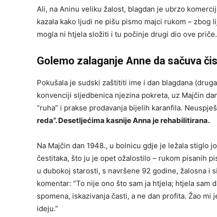
Ali, na Aninu veliku žalost, blagdan je ubrzo komercij
kazala kako ljudi ne pišu pismo majci rukom – zbog li
mogla ni htjela složiti i tu počinje drugi dio ove pr
Golemo zalaganje Anne da sačuva čis
Pokušala je sudski zaštititi ime i dan blagdana (druga
konvenciji sljedbenica njezina pokreta, uz Majčin d
“ruha” i prakse prodavanja bijelih karanfila. Neuspje
reda”. Desetljećima kasnije Anna je rehabilitirana.
Na Majčin dan 1948., u bolnicu gdje je ležala stiglo j
čestitaka, što ju je opet ožalostilo – rukom pisanih p
u dubokoj starosti, s navršene 92 godine, žalosna i s
komentar: “To nije ono što sam ja htjela; htjela sam 
spomena, iskazivanja časti, a ne dan profita. Žao mi 
ideju.”