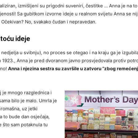
aliziran, izmišljeni su prigodni suveniri, čestitke … Anna je na 
jenosti! Sa gubitkom izvorne ideje u realnom svijetu Anna se nij
iče. Očekivan? No, svakako čudan i nepravedan.
toću ideje
 nedjelja u svibnju), no proces se otegao i na kraju ga je izgubil
an 1923., Anna je pred dvoranom javno prosvjedovala protiv pot
šno!
Anna i njezina sestra su završile u zatvoru “zbog remećen
oj je mnogo razglednica i
isama bilo je malo. Umrla je
iromašna, uz jetki
da to bude dan osjećaja,
je što sam potaknula tu