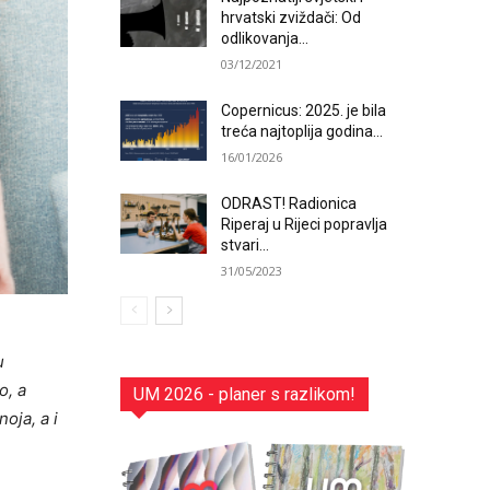
hrvatski zviždači: Od
odlikovanja...
03/12/2021
Copernicus: 2025. je bila
treća najtoplija godina...
16/01/2026
ODRAST! Radionica
Riperaj u Rijeci popravlja
stvari...
31/05/2023
u
o, a
UM 2026 - planer s razlikom!
oja, a i