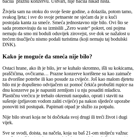
bacila praznu konzervu. Ustvari, nije bacila nikad ništa.
Živjela sam na otoku do svoje šeste godine, a dolazila, potom tamo,
svakog ljeta; i sve do svoje petnaeste ne sjećam da je u kući
postojala kanta za smeće. Smeća jednostavno nije bilo. Ovi što se
sada promoviraju da su izmislili „Zero waste“ pokret, oni pojma
nemaju da smo mi boduli oduvijek zirovejst, sve dok se nažalost u
trećem tisućljeću nismo podali turistima (koji nemaju taj bodulski
DNK).
Kako je moguće da smeća nije bilo?
Ostaci hrane, ako ih je bilo, jer se kuhalo skromno, išli su kokicama,
praščićima, ovčicama… Prazne konzerve korištene su kao zaimače
za dvorišne potrebe ili kao posude za cvijeće. Još kao malom djetetu
bilo mi je dopušteno odvijačem uz pomoć čekića probušiti rupice na
dnu konzerve pa je napuniti zemljom i u nju posaditi mladicu.
Plastičnu vrećicu je trebalo okrenuti naopako, oprati i staviti na
sušenje (prljavom vodom zaliti cvijeće) pa nakon sljedeće uporabe
ponoviti isti postupak. Papirnati otpad je služio za potpalu.
Nije bilo stvari koja ne bi dočekala svoj drugi ili treći život i dugi
vijek.
Sve se svodi, doista, na načela, koja su baš 21-om stoljeću važna: