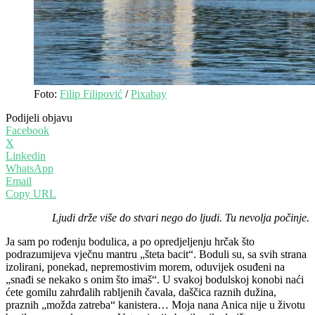
Foto:
Filip Filipović
/
Pixabay
Podijeli objavu
Facebook
X
Linkedin
WhatsApp
Email
Copy URL
Ljudi drže više do stvari nego do ljudi. Tu nevolja počinje.
Ja sam po rođenju bodulica, a po opredjeljenju hrčak što
podrazumijeva vječnu mantru „šteta bacit“. Boduli su, sa svih strana
izolirani, ponekad, nepremostivim morem, oduvijek osuđeni na
„snađi se nekako s onim što imaš“. U svakoj bodulskoj konobi naći
ćete gomilu zahrđalih rabljenih čavala, daščica raznih dužina,
praznih „možda zatreba“ kanistera… Moja nana Anica nije u životu