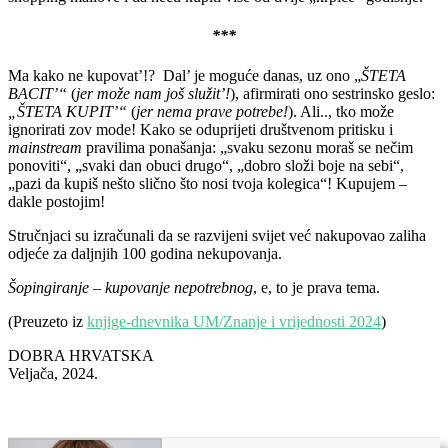
***
Ma kako ne kupovat’!? Dal’ je moguće danas, uz ono „
ŠTETA
BACIT’“
(
jer može nam još služit’!
), afirmirati ono sestrinsko geslo:
„ŠTETA KUPIT’“
(
jer nema prave potrebe!
). Ali.., tko može
ignorirati zov mode! Kako se oduprijeti društvenom pritisku i
mainstream
pravilima ponašanja: „svaku sezonu moraš se nečim
ponoviti“, „svaki dan obuci drugo“, „dobro složi boje na sebi“,
„pazi da kupiš nešto slično što nosi tvoja kolegica“! Kupujem –
dakle postojim!
Stručnjaci su izračunali da se razvijeni svijet već nakupovao zaliha
odjeće za daljnjih 100 godina nekupovanja.
Šopingiranje – kupovanje nepotrebnog
, e, to je prava tema.
(Preuzeto iz
knjige-dnevnika UM/Znanje i vrijednosti 2024
)
DOBRA HRVATSKA
Veljača, 2024.