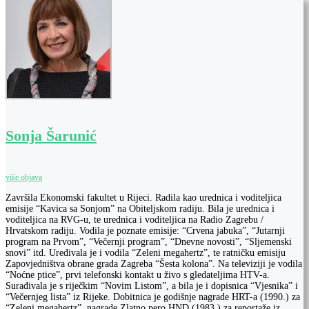
Sonja Šarunić
više objava
Završila Ekonomski fakultet u Rijeci. Radila kao urednica i voditeljica
emisije “Kavica sa Sonjom” na Obiteljskom radiju. Bila je urednica i
voditeljica na RVG-u, te urednica i voditeljica na Radio Zagrebu /
Hrvatskom radiju. Vodila je poznate emisije: “Crvena jabuka”, “Jutarnji
program na Prvom”, “Večernji program”, “Dnevne novosti”, “Sljemenski
snovi” itd. Uređivala je i vodila “Zeleni megahertz”, te ratničku emisiju
Zapovjedništva obrane grada Zagreba “Šesta kolona”. Na televiziji je vodila
“Noćne ptice”, prvi telefonski kontakt u živo s gledateljima HTV-a.
Surađivala je s riječkim “Novim Listom”, a bila je i dopisnica “Vjesnika” i
“Večernjeg lista” iz Rijeke. Dobitnica je godišnje nagrade HRT-a (1990.) za
“Zeleni megahertz”, nagrade Zlatno pero HND (1983.) za reportaže iz