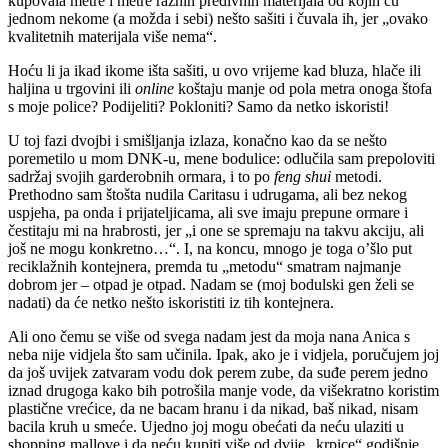
kupovala metre i metre raznih predivnih materijala od kojih ću
jednom nekome (a možda i sebi) nešto sašiti i čuvala ih, jer „ovako
kvalitetnih materijala više nema“.
Hoću li ja ikad ikome išta sašiti, u ovo vrijeme kad bluza, hlače ili
haljina u trgovini ili
online
koštaju manje od pola metra onoga štofa
s moje police? Podijeliti? Pokloniti? Samo da netko iskoristi!
U toj fazi dvojbi i smišljanja izlaza, konačno kao da se nešto
poremetilo u mom DNK-u, mene bodulice: odlučila sam prepoloviti
sadržaj svojih garderobnih ormara, i to po
feng shui
metodi.
Prethodno sam štošta nudila Caritasu i udrugama, ali bez nekog
uspjeha, pa onda i prijateljicama, ali sve imaju prepune ormare i
čestitaju mi na hrabrosti, jer „i one se spremaju na takvu akciju, ali
još ne mogu konkretno…“. I, na koncu, mnogo je toga o’šlo put
reciklažnih kontejnera, premda tu „metodu“ smatram najmanje
dobrom jer – otpad je otpad. Nadam se (moj bodulski gen želi se
nadati) da će netko nešto iskoristiti iz tih kontejnera.
Ali ono čemu se više od svega nadam jest da moja nana Anica s
neba nije vidjela što sam učinila. Ipak, ako je i vidjela, poručujem joj
da još uvijek zatvaram vodu dok perem zube, da suđe perem jedno
iznad drugoga kako bih potrošila manje vode, da višekratno koristim
plastične vrećice, da ne bacam hranu i da nikad, baš nikad, nisam
bacila kruh u smeće. Ujedno joj mogu obećati da neću ulaziti u
shopping mallove i da neću kupiti više od dvije „krpice“ godišnje.