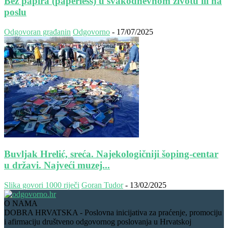
Bez papira (paperless) u svakodnevnom životu ili na
poslu
Odgovoran građanin
Odgovorno
-
17/07/2025
Buvljak Hrelić, sreća. Najekologičniji šoping-centar
u državi. Najveći muzej...
Slika govori 1000 riječi
Goran Tudor
-
13/02/2025
O NAMA
DOBRA HRVATSKA - Poslovna inicijativa za praćenje, promociju
i afirmaciju društveno odgovornog poslovanja u Hrvatskoj