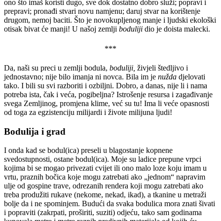
ono što imaš koristi dugo, sve dok dostatno dobro služi; popravi i
prepravi; pronađi stvari novu namjenu; daruj stvar na korištenje
drugom, nemoj baciti. Što je novokupljenog manje i ljudski ekološki
otisak bivat će manji! U našoj zemlji
boduliji
dio je doista malecki.
***
Da, naši su preci u zemlji bodula,
boduliji,
živjeli štedljivo i
jednostavno; nije bilo imanja ni novca. Bila im je
nužda
djelovati
tako. I bili su svi razboriti i ozbiljni. Dobro, a danas, nije li i nama
potreba ista, čak i veća, pogibeljna? Istrošenje resursa i zagađivanje
svega Zemljinog, promjena klime, već su tu! Ima li veće opasnosti
od toga za egzistenciju milijardi i živote milijuna ljudi!
Bodulija i grad
I onda kad se bodul(ica) preseli u blagostanje kopnene
svedostupnosti, ostane bodul(ica). Moje su ladice prepune vrpci
kojima bi se mogao privezati cvijet ili ono malo loze koju imam u
vrtu, praznih bočica koje mogu zatrebati ako „jednom“ napravim
ulje od gospine trave, odrezanih rendera koji mogu zatrebati ako
treba produžiti rukave (nekome, nekad, ikad), a tkanine u metraži
bolje da i ne spominjem. Budući da svaka bodulica mora znati šivati
i popraviti (zakrpati, proširiti, suziti) odjeću, tako sam godinama