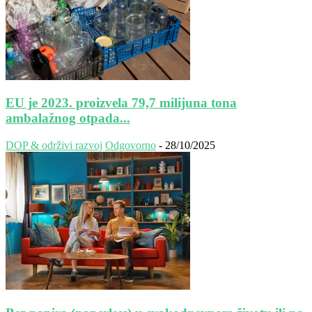
EU je 2023. proizvela 79,7 milijuna tona
ambalažnog otpada...
DOP & održivi razvoj
Odgovorno
-
28/10/2025