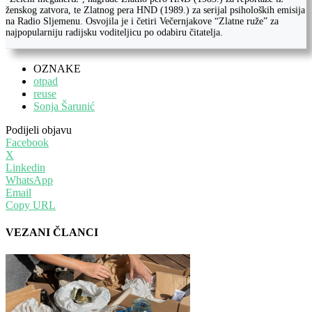
ženskog zatvora, te Zlatnog pera HND (1989.) za serijal psiholoških emisija
na Radio Sljemenu. Osvojila je i četiri Večernjakove “Zlatne ruže” za
najpopularniju radijsku voditeljicu po odabiru čitatelja.
OZNAKE
otpad
reuse
Sonja Šarunić
Podijeli objavu
Facebook
X
Linkedin
WhatsApp
Email
Copy URL
VEZANI ČLANCI