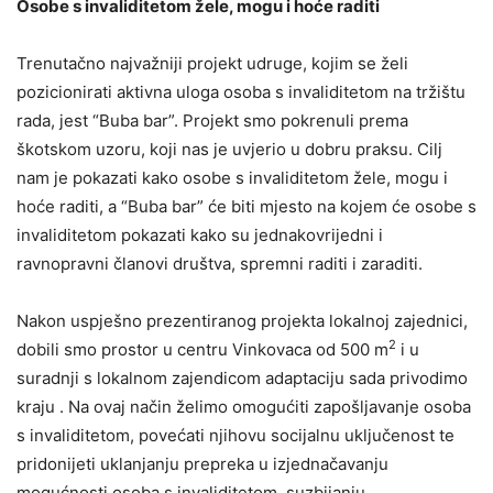
Osobe s invaliditetom žele, mogu i hoće raditi
Trenutačno najvažniji projekt udruge, kojim se želi
pozicionirati aktivna uloga osoba s invaliditetom na tržištu
rada, jest “Buba bar”. Projekt smo pokrenuli prema
škotskom uzoru, koji nas je uvjerio u dobru praksu. Cilj
nam je pokazati kako osobe s invaliditetom žele, mogu i
hoće raditi, a “Buba bar” će biti mjesto na kojem će osobe s
invaliditetom pokazati kako su jednakovrijedni i
ravnopravni članovi društva, spremni raditi i zaraditi.
Nakon uspješno prezentiranog projekta lokalnoj zajednici,
2
dobili smo prostor u centru Vinkovaca od 500 m
i u
suradnji s lokalnom zajendicom adaptaciju sada privodimo
kraju . Na ovaj način želimo omogućiti zapošljavanje osoba
s invaliditetom, povećati njihovu socijalnu uključenost te
pridonijeti uklanjanju prepreka u izjednačavanju
mogućnosti osoba s invaliditetom, suzbijanju