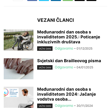
VEZANI ČLANCI
Međunarodni dan osoba s
invaliditetom 2025.: Poticanje
inkluzivnih društava
Odgovorno
-
01/12/2025
VAŽNI DANI
Svjetski dan Brailleovog pisma
Odgovorno
-
04/01/2025
VAŽNI DANI
Međunarodni dan osoba s
invaliditetom 2024: Jačanje
vodstva osoba...
Odgovorno
-
30/11/2024
VAŽNI DANI