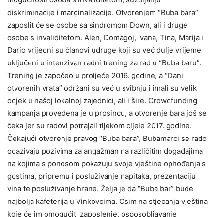
diskriminacije i marginalizacije. Otvorenjem “Buba bara”
zaposlit će se osobe sa sindromom Down, ali i druge
osobe s invaliditetom. Alen, Domagoj, Ivana, Tina, Marija i
Dario vrijedni su članovi udruge koji su već dulje vrijeme
uključeni u intenzivan radni trening za rad u “Buba baru”.
Trening je započeo u proljeće 2016. godine, a “Dani
otvorenih vrata” održani su već u svibnju i imali su velik
odjek u našoj lokalnoj zajednici, ali i šire. Crowdfunding
kampanja provedena je u prosincu, a otvorenje bara još se
čeka jer su radovi potrajali tijekom cijele 2017. godine.
Čekajući otvorenje pravog “Buba bara”, Bubamarci se rado
odazivaju pozivima za angažman na različitim događajima
na kojima s ponosom pokazuju svoje vještine ophođenja s
gostima, pripremu i posluživanje napitaka, prezentaciju
vina te posluživanje hrane. Želja je da “Buba bar” bude
najbolja kafeterija u Vinkovcima. Osim na stjecanja vještina
koje će im omogućiti zaposlenje, osposobljavanje