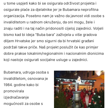
u tome uspjeti kako bi se osigurala održivost projekta i
osigurale plaće za djelatnike jer je Bubamara neprofitna
organizacija. Posebno nam je važno da javnost vidi osobe s
invaliditetom u radnom okruženju, da oni mogu, žele i
znaju raditi i na taj način pridonositi cijeloj zajednici. Voljeli
bismo kad bi ideja “Buba bara” zaživjela u više gradova
diljem Hrvatske jer smo sigurni da bi hrvatski građani
podržali takve priče. Naš projekt poslužit će kao primjer
dobre prakse lokalnim/regionalnim i nacionalnim dionicima
koji nastoje osigurati socijalne usluge u zajednici.
Bubamara, udruga osoba s
invaliditetom, osnovana je
1984. godine kako bi
promovirala
izjednačavanje
mogućnosti za osobe s