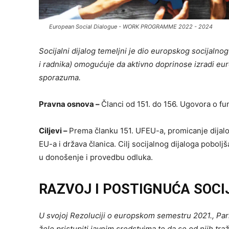
European Social Dialogue - WORK PROGRAMME 2022 - 2024
Socijalni dijalog temeljni je dio europskog socijaln
i radnika) omogućuje da aktivno doprinose izradi euro
sporazuma.
Pravna osnova –
Članci od 151. do 156. Ugovora o fu
Ciljevi –
Prema članku 151. UFEU-a, promicanje dijalo
EU-a i država članica. Cilj socijalnog dijaloga pobolj
u donošenje i provedbu odluka.
RAZVOJ I POSTIGNUĆA SOCI
U svojoj Rezoluciji o europskom semestru 2021., Par
žele pristupiti javnim sredstvima te da se od njih
tra