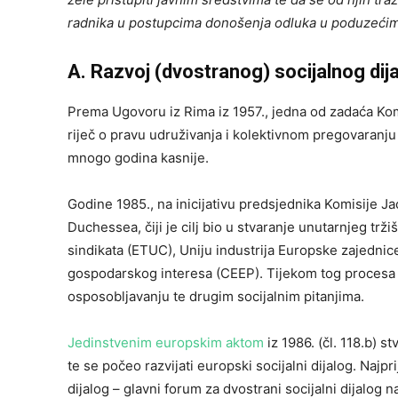
radnika u postupcima donošenja odluka u poduzećim
A. Razvoj (dvostranog) socijalnog dija
Prema Ugovoru iz Rima iz 1957., jedna od zadaća Kom
riječ o pravu udruživanja i kolektivnom pregovaranj
mnogo godina kasnije.
Godine 1985., na inicijativu predsjednika Komisije Ja
Duchessea, čiji je cilj bio u stvaranje unutarnjeg trž
sindikata (ETUC), Uniju industrija Europske zajedni
gospodarskog interesa (CEEP). Tijekom tog procesa 
osposobljavanju te drugim socijalnim pitanjima.
Jedinstvenim europskim aktom
iz 1986. (čl. 118.b) s
te se počeo razvijati europski socijalni dijalog. Najp
dijalog – glavni forum za dvostrani socijalni dijalog na