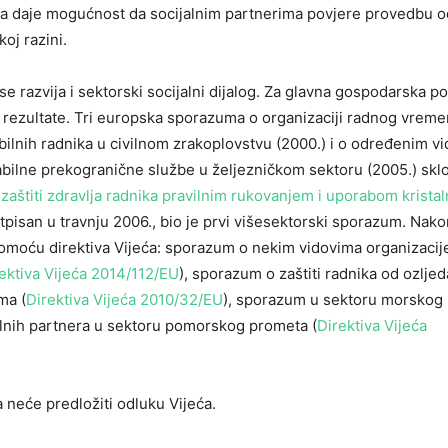
 daje mogućnost da socijalnim partnerima povjere provedbu o
oj razini.
se razvija i sektorski socijalni dijalog. Za glavna gospodarska p
e rezultate. Tri europska sporazuma o organizaciji radnog vrem
ilnih radnika u civilnom zrakoplovstvu (2000.) i o određenim v
abilne prekogranične službe u željezničkom sektoru (2005.) skl
aštiti zdravlja radnika pravilnim rukovanjem i uporabom krista
otpisan u travnju 2006., bio je prvi višesektorski sporazum. Nak
 pomoću direktiva Vijeća: sporazum o nekim vidovima organizaci
ektiva Vijeća 2014/112/EU
), sporazum o zaštiti radnika od ozljed
ma (
Direktiva Vijeća 2010/32/EU
), sporazum u sektoru morskog 
alnih partnera u sektoru pomorskog prometa (
Direktiva Vijeća
 neće predložiti odluku Vijeća.