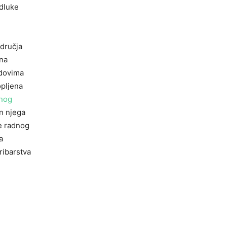
dluke
odručja
ena
idovima
opljena
lnog
on njega
je radnog
a
ribarstva