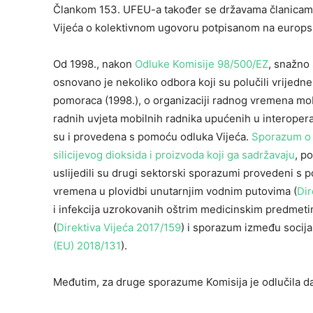
Člankom 153. UFEU-a također se državama članicama
Vijeća o kolektivnom ugovoru potpisanom na europsk
Od 1998., nakon
Odluke Komisije 98/500/EZ
, snažno 
osnovano je nekoliko odbora koji su polučili vrijedn
pomoraca (1998.), o organizaciji radnog vremena mob
radnih uvjeta mobilnih radnika upućenih u interoper
su i provedena s pomoću odluka Vijeća.
Sporazum o z
silicijevog dioksida i proizvoda koji ga sadržavaju
, p
uslijedili su drugi sektorski sporazumi provedeni s
vremena u plovidbi unutarnjim vodnim putovima (
Dir
i infekcija uzrokovanih oštrim medicinskim predmeti
(
Direktiva Vijeća 2017/159
) i sporazum između socij
(EU) 2018/131
).
Međutim, za druge sporazume Komisija je odlučila da