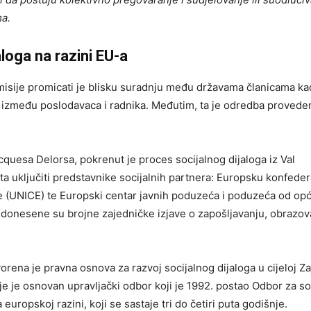
a.
loga na razini EU-a
isije promicati je blisku suradnju među državama članicama ka
u između poslodavaca i radnika. Međutim, ta je odredba provede
cquesa Delorsa, pokrenut je proces socijalnog dijaloga iz Val
išta uključiti predstavnike socijalnih partnera: Europsku konfeder
ce (UNICE) te Europski centar javnih poduzeća i poduzeća od op
donesene su brojne zajedničke izjave o zapošljavanju, obrazov
tvorena je pravna osnova za razvoj socijalnog dijaloga u cijeloj Za
rije je osnovan upravljački odbor koji je 1992. postao Odbor za so
 europskoj razini, koji se sastaje tri do četiri puta godišnje.