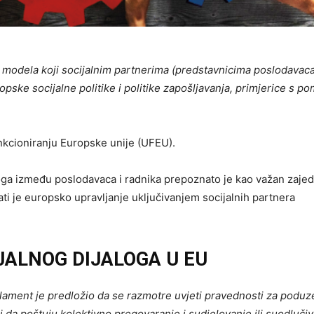
og modela koji socijalnim partnerima (predstavnicima poslodavac
pske socijalne politike i politike zapošljavanja, primjerice s p
nkcioniranju Europske unije (UFEU).
ga između poslodavaca i radnika prepoznato je kao važan zajedni
šati je europsko upravljanje uključivanjem socijalnih partnera
JALNOG DIJALOGA U EU
lament je predložio da se razmotre uvjeti pravednosti za poduz
ži da poštuju kolektivno pregovaranje i sudjelovanje ili suodluči