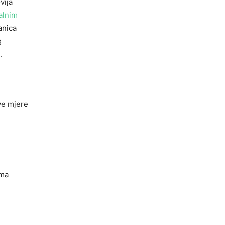
vija
alnim
anica
g
.
ve mjere
ama