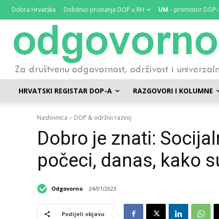
Dobra Hrvatska
Dobitnici priznanja DOP u RH
UM
– promotor DOP-
HRVATSKI REGISTAR DOP-A
RAZGOVORI I KOLUMNE
Naslovnica
DOP & održivi razvoj
Dobro je znati: Socijal
počeci, danas, kako s
Odgovorno
24/01/2023
Podijeli objavu