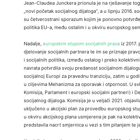
Jean-Claudea Junckera prionula je na rješavanje tog 
„novi početak socijalnog dijaloga”, a u lipnju 2016. so
su četverostrani sporazum kojim je ponovno potvrđe
politika EU-a, među ostalim i u okviru europskog se
Nadalje,
europskim stupom socijalnih prava
iz 2017. 
djelovanje socijalnih partnera te im se priznaje prav
i socijalnih politika, između ostalog i preko kolekti
navrata potvrdila svoju predanost socijalnom dijalo
socijalnoj Europi za pravednu tranziciju, zatim u god
u ciljevima Mehanizma za oporavak i otpornost. U svi
Komisija, Parlament i europski socijalni partneri) i D
socijalnog dijaloga. Komisija je u veljači 2021. objavil
uključeno u akcijski plan za provedbu europskog stup
u okviru akcijskog plana usmjerena je pak na kolekt
predstavila nacrt smjernica u vezi s tim pitanjem te 