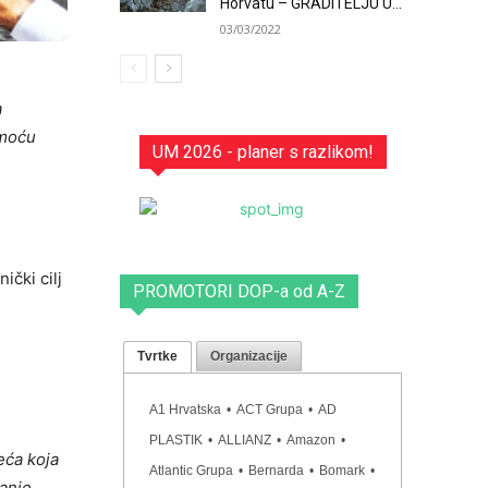
Horvatu – GRADITELJU U...
03/03/2022
a
omoću
UM 2026 - planer s razlikom!
čki cilj
PROMOTORI DOP-a od A-Z
Tvrtke
Organizacije
A1 Hrvatska
•
ACT Grupa
•
AD
PLASTIK
•
ALLIANZ
•
Amazon
•
eća koja
Atlantic Grupa
•
Bernarda
•
Bomark
•
vanje