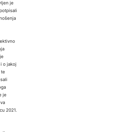
ljen je
potpisali
onošenja
lektivno
nja
je
 o jakoj
 te
sali
oga
e je
iva
cu 2021.