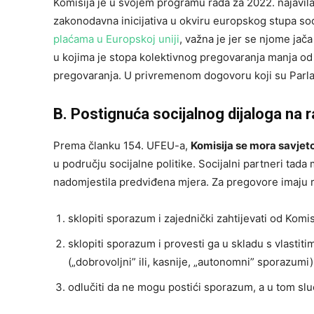
Komisija je u svojem programu rada za 2022. najavila 
zakonodavna inicijativa u okviru europskog stupa soc
plaćama u Europskoj uniji
, važna je jer se njome jač
u kojima je stopa kolektivnog pregovaranja manja od 
pregovaranja. U privremenom dogovoru koji su Parlame
B. Postignuća socijalnog dijaloga na r
Prema članku 154. UFEU-a,
Komisija se mora savjeto
u području socijalne politike. Socijalni partneri ta
nadomjestila predviđena mjera. Za pregovore imaju 
sklopiti sporazum i zajednički zahtijevati od Komi
sklopiti sporazum i provesti ga u skladu s vlasti
(„dobrovoljni” ili, kasnije, „autonomni” sporazumi); 
odlučiti da ne mogu postići sporazum, a u tom sl