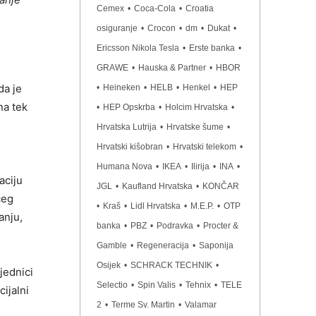
Cemex
•
Coca-Cola
•
Croatia
osiguranje
•
Crocon
•
dm
•
Dukat
•
Ericsson Nikola Tesla
•
Erste banka
•
GRAWE
•
Hauska & Partner
•
HBOR
da je
•
Heineken
•
HELB
•
Henkel
•
HEP
na tek
•
HEP Opskrba
•
Holcim Hrvatska
•
Hrvatska Lutrija
•
Hrvatske šume
•
Hrvatski kišobran
•
Hrvatski telekom
•
Humana Nova
•
IKEA
•
Ilirija
•
INA
•
aciju
JGL
•
Kaufland Hrvatska
•
KONČAR
ćeg
•
Kraš
•
Lidl Hrvatska
•
M.E.P.
•
OTP
anju,
banka
•
PBZ
•
Podravka
•
Procter &
Gamble
•
Regeneracija
•
Saponija
Osijek
•
SCHRACK TECHNIK
•
jednici
Selectio
•
Spin Valis
•
Tehnix
•
TELE
cijalni
2
•
Terme Sv. Martin
•
Valamar