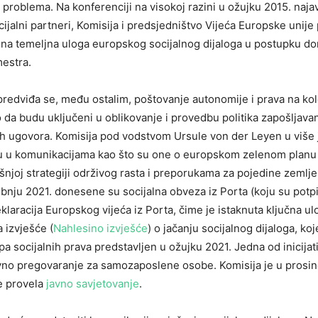
problema. Na konferenciji na visokoj razini u ožujku 2015. najav
cijalni partneri, Komisija i predsjedništvo Vijeća Europske unije 
na temeljna uloga europskog socijalnog dijaloga u postupku d
mestra.
predviđa se, među ostalim, poštovanje autonomije i prava na ko
o da budu uključeni u oblikovanje i provedbu politika zapošljava
vnih ugovora. Komisija pod vodstvom Ursule von der Leyen u više 
gu u komunikacijama kao što su one o europskom zelenom planu i
išnjoj strategiji održivog rasta i preporukama za pojedine zemlje
bnju 2021. donesene su socijalna obveza iz Porta (koju su potpi
eklaracija Europskog vijeća iz Porta, čime je istaknuta ključna ul
a izvješće (
Nahlesino izvješće
) o jačanju socijalnog dijaloga, koj
a socijalnih prava predstavljen u ožujku 2021. Jedna od inicijat
ivno pregovaranje za samozaposlene osobe. Komisija je u prosin
je provela
javno savjetovanje
.