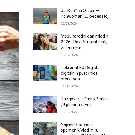
Ja, Đurđica Orepić –
Ironwoman: „U pedesetoj...
22/05/2024
Međunarodni dan mladih
2026.: Različiti konteksti,
zajedničke...
30/07/2026
Pokrenut EU Registar
digitalnih putovnica
proizvoda
06/08/2026
Razgovor – Darko Berljak:
„U planinarstvu i...
11/04/2022
Najveličanstveniji
spomenik Vladimiru