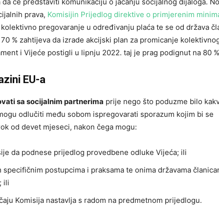
da će predstaviti komunikaciju o jačanju socijalnog dijaloga. No
ijalnih prava,
Komisijin Prijedlog direktive o primjerenim minim
a kolektivno pregovaranje u određivanju plaća te se od država čl
70 % zahtijeva da izrade akcijski plan za promicanje kolektivno
nt i Vijeće postigli u lipnju 2022. taj je prag podignut na 80 %
azini EU-a
vati sa socijalnim partnerima
prije nego što poduzme bilo kak
da mogu odlučiti među sobom ispregovarati sporazum kojim bi se
rok od devet mjeseci, nakon čega mogu:
sije da podnese prijedlog provedbene odluke Vijeća; ili
tim specifičnim postupcima i praksama te onima državama članic
ili
učaju Komisija nastavlja s radom na predmetnom prijedlogu.