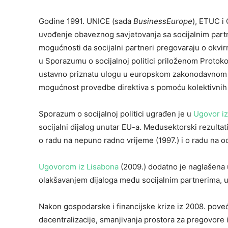
Godine 1991. UNICE (sada
BusinessEurope
), ETUC i
uvođenje obaveznog savjetovanja sa socijalnim partn
mogućnosti da socijalni partneri pregovaraju o okvir
u Sporazumu o socijalnoj politici priloženom Protokolu 
ustavno priznatu ulogu u europskom zakonodavnom po
mogućnost provedbe direktiva s pomoću kolektivnih
Sporazum o socijalnoj politici ugrađen je u
Ugovor i
socijalni dijalog unutar EU-a. Međusektorski rezultat
o radu na nepuno radno vrijeme (1997.) i o radu na o
Ugovorom iz Lisabona
(2009.) dodatno je naglašena u
olakšavanjem dijaloga među socijalnim partnerima, uz
Nakon gospodarske i financijske krize iz 2008. poveća
decentralizacije, smanjivanja prostora za pregovore 