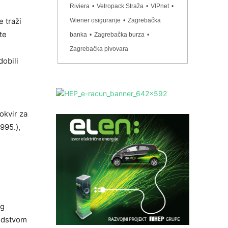
Riviera
•
Vetropack Straža
•
VIPnet
•
 traži
Wiener osiguranje
•
Zagrebačka
te
banka
•
Zagrebačka burza
•
Zagrebačka pivovara
dobili
okvir za
995.),
og
vodstvom