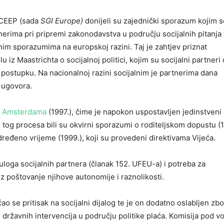
 CEEP (sada
SGI Europe)
donijeli su zajednički sporazum kojim se
erima pri pripremi zakonodavstva u području socijalnih pitanja 
nim sporazumima na europskoj razini. Taj je zahtjev priznat
iz Maastrichta o socijalnoj politici, kojim su socijalni partneri 
stupku. Na nacionalnoj razini socijalnim je partnerima dana
 ugovora.
z Amsterdama
(1997.), čime je napokon uspostavljen jedinstveni 
i tog procesa bili su okvirni sporazumi o roditeljskom dopustu (1
dređeno vrijeme (1999.), koji su provedeni direktivama Vijeća.
loga socijalnih partnera (članak 152. UFEU-a) i potreba za
 poštovanje njihove autonomije i raznolikosti.
o se pritisak na socijalni dijalog te je on dodatno oslabljen zb
i državnih intervencija u području politike plaća. Komisija pod 