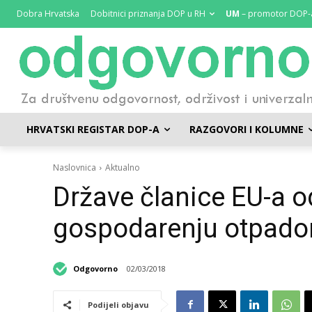
Dobra Hrvatska
Dobitnici priznanja DOP u RH
UM
– promotor DOP-
HRVATSKI REGISTAR DOP-A
RAZGOVORI I KOLUMNE
Naslovnica
Aktualno
Države članice EU-a o
gospodarenju otpadom 
Odgovorno
02/03/2018
Podijeli objavu