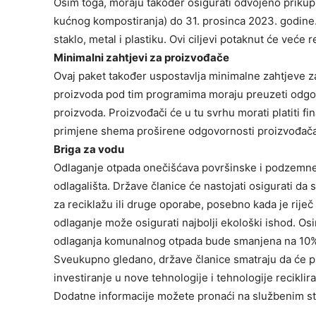
Osim toga, moraju također osigurati odvojeno prikuplj
kućnog kompostiranja) do 31. prosinca 2023. godine. 
staklo, metal i plastiku. Ovi ciljevi potaknut će već
Minimalni zahtjevi za proizvođače
Ovaj paket također uspostavlja minimalne zahtjeve 
proizvoda pod tim programima moraju preuzeti odgovo
proizvoda. Proizvođači će u tu svrhu morati platiti 
primjene shema proširene odgovornosti proizvođača
Briga za vodu
Odlaganje otpada onečišćava površinske i podzemne vo
odlagališta. Države članice će nastojati osigurati da
za reciklažu ili druge oporabe, posebno kada je rije
odlaganje može osigurati najbolji ekološki ishod. Osi
odlaganja komunalnog otpada bude smanjena na 10%,
Sveukupno gledano, države članice smatraju da će prim
investiranje u nove tehnologije i tehnologije reciklira
Dodatne informacije možete pronaći na službenim s