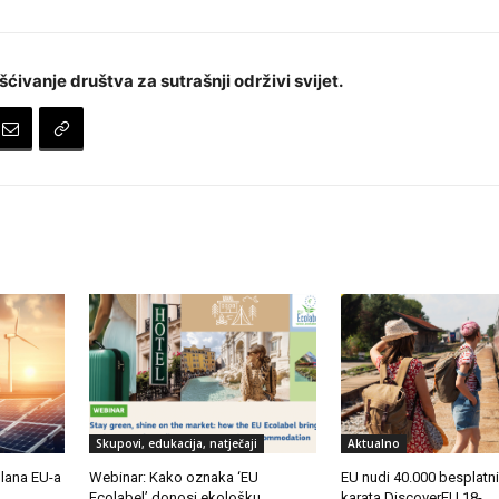
šćivanje društva za sutrašnji održivi svijet.
Skupovi, edukacija, natječaji
Aktualno
lana EU-a
Webinar: Kako oznaka ‘EU
EU nudi 40.000 besplatni
Ecolabel’ donosi ekološku
karata DiscoverEU 18-