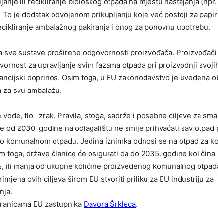
anje ili recikliranje biološkog otpada na mjestu nastajanja (npr.
To je dodatak odvojenom prikupljanju koje već postoji za papir 
e recikliranje ambalažnog pakiranja i onog za ponovnu upotrebu.
za sve sustave proširene odgovornosti proizvođača. Proizvođači
rnost za upravljanje svim fazama otpada pri proizvodnji svoji
financijski doprinos. Osim toga, u EU zakonodavstvo je uvedena 
 za svu ambalažu.
de, tlo i zrak. Pravila, stoga, sadrže i posebne ciljeve za sma
 se od 2030. godine na odlagalištu ne smije prihvaćati sav otpad 
č o komunalnom otpadu. Jedina iznimka odnosi se na otpad za ko
m toga, države članice će osigurati da do 2035. godine količina
 ili manja od ukupne količine proizvedenog komunalnog otpad
jena ovih ciljeva širom EU stvoriti priliku za EU industriju za
nja.
tranicama EU zastupnika
Davora Šrkleca
.