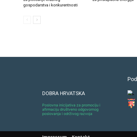
gospodarstva i konkurentnosti
Pod
DOBRA HRVATSKA
Poslovna inicijativa za promociju i
afirmaciju društveno odgovornog
poslovanja i održivog razvoja
Impressum
Kontakt