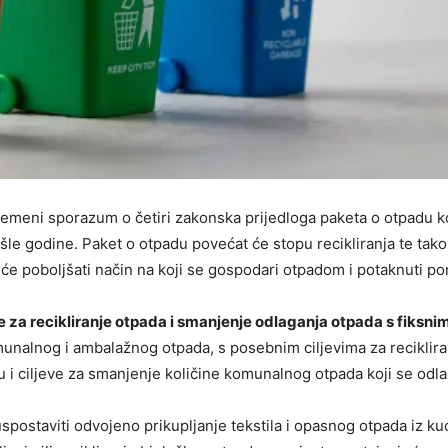
remeni sporazum o četiri zakonska prijedloga paketa o otpadu ko
le godine. Paket o otpadu povećat će stopu recikliranja te tako
 će poboljšati način na koji se gospodari otpadom i potaknuti p
 za recikliranje otpada i smanjenje odlaganja otpada s fiksni
omunalnog i ambalažnog otpada, s posebnim ciljevima za reciklira
uju i ciljeve za smanjenje količine komunalnog otpada koji se odl
spostaviti odvojeno prikupljanje tekstila i opasnog otpada iz ku