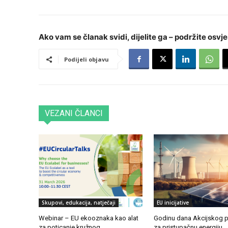
Ako vam se članak svidi, dijelite ga – podržite osvje
Podijeli objavu
VEZANI ČLANCI
Skupovi, edukacija, natječaji
EU inicijative
Webinar – EU ekooznaka kao alat
Godinu dana Akcijskog p
za poticanje kružnog
za pristupačnu energiju