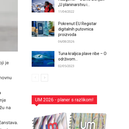
„U planinarstvu i...
11/04/2022
Pokrenut EU Registar
digitalnih putovnica
proizvoda
06/08/2026
Tuna kraljica plave ribe – O
održivom...
ji je
02/05/2023
onovnu
m
UM 2026 - planer s razlikom!
nje
ažu na
ćanstava.