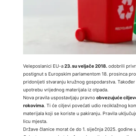
Veleposlanici EU-a
23. su veljače 2018.
odobrili priv
postignut s Europskim parlamentom 18. prosinca proš
pridonijeti stvaranju kružnog gospodarstva. Također
upotrebu vrijednog materijala iz otpada.
Nova pravila uspostavljaju pravno
obvezujuće ciljeve
rokovima
. Ti će ciljevi povećati udio reciklažnog k
materijala koji se koriste u pakiranju. Pravila uključ
licu mjesta.
Države članice morat će do 1. siječnja 2025. godine u