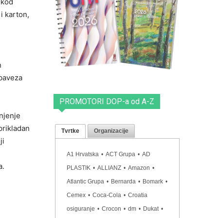
 kod
i karton,
h
obaveza
PROMOTORI DOP-a od A-Z
njenje
prikladan
Tvrtke
Organizacije
ji
A1 Hrvatska
•
ACT Grupa
•
AD
a.
PLASTIK
•
ALLIANZ
•
Amazon
•
Atlantic Grupa
•
Bernarda
•
Bomark
•
Cemex
•
Coca-Cola
•
Croatia
osiguranje
•
Crocon
•
dm
•
Dukat
•