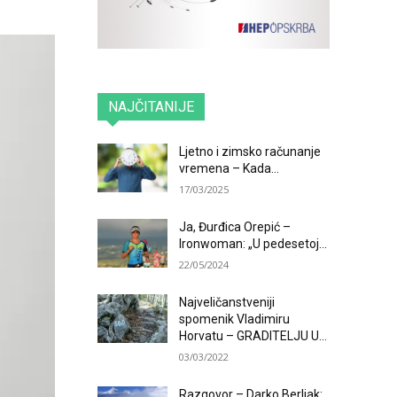
NAJČITANIJE
Ljetno i zimsko računanje
vremena – Kada...
17/03/2025
Ja, Đurđica Orepić –
Ironwoman: „U pedesetoj...
22/05/2024
Najveličanstveniji
spomenik Vladimiru
Horvatu – GRADITELJU U...
03/03/2022
Razgovor – Darko Berljak: