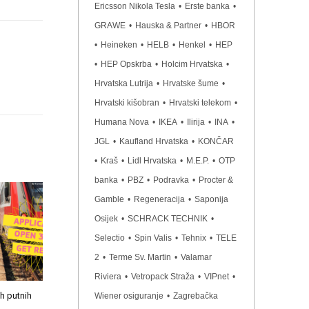
Ericsson Nikola Tesla
•
Erste banka
•
GRAWE
•
Hauska & Partner
•
HBOR
•
Heineken
•
HELB
•
Henkel
•
HEP
•
HEP Opskrba
•
Holcim Hrvatska
•
Hrvatska Lutrija
•
Hrvatske šume
•
Hrvatski kišobran
•
Hrvatski telekom
•
Humana Nova
•
IKEA
•
Ilirija
•
INA
•
JGL
•
Kaufland Hrvatska
•
KONČAR
•
Kraš
•
Lidl Hrvatska
•
M.E.P.
•
OTP
banka
•
PBZ
•
Podravka
•
Procter &
Gamble
•
Regeneracija
•
Saponija
Osijek
•
SCHRACK TECHNIK
•
Selectio
•
Spin Valis
•
Tehnix
•
TELE
2
•
Terme Sv. Martin
•
Valamar
Riviera
•
Vetropack Straža
•
VIPnet
•
h putnih
Wiener osiguranje
•
Zagrebačka