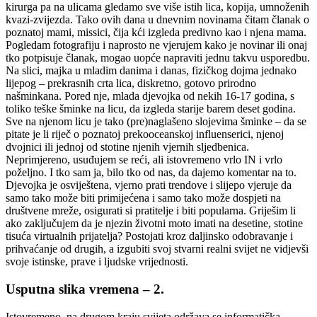
kirurga pa na ulicama gledamo sve više istih lica, kopija, umnoženih
kvazi-zvijezda. Tako ovih dana u dnevnim novinama čitam članak o
poznatoj mami, missici, čija kći izgleda predivno kao i njena mama.
Pogledam fotografiju i naprosto ne vjerujem kako je novinar ili onaj
tko potpisuje članak, mogao uopće napraviti jednu takvu usporedbu.
Na slici, majka u mladim danima i danas, fizičkog dojma jednako
lijepog – prekrasnih crta lica, diskretno, gotovo prirodno
našminkana. Pored nje, mlada djevojka od nekih 16-17 godina, s
toliko teške šminke na licu, da izgleda starije barem deset godina.
Sve na njenom licu je tako (pre)naglašeno slojevima šminke – da se
pitate je li riječ o poznatoj prekooceanskoj influenserici, njenoj
dvojnici ili jednoj od stotine njenih vjernih sljedbenica.
Neprimjereno, usuđujem se reći, ali istovremeno vrlo IN i vrlo
poželjno. I tko sam ja, bilo tko od nas, da dajemo komentar na to.
Djevojka je osviještena, vjerno prati trendove i slijepo vjeruje da
samo tako može biti primijećena i samo tako može dospjeti na
društvene mreže, osigurati si pratitelje i biti popularna. Griješim li
ako zaključujem da je njezin životni moto imati na desetine, stotine
tisuća virtualnih prijatelja? Postojati kroz daljinsko odobravanje i
prihvaćanje od drugih, a izgubiti svoj stvarni realni svijet ne vidjevši
svoje istinske, prave i ljudske vrijednosti.
Usputna slika vremena – 2.
Istovremeno, na drugom kraju svijeta održava se informatička