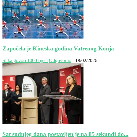
Započela je Kineska godina Vatrenog Konja
Slika govori 1000 riječi
Odgovorno
-
18/02/2026
Sat sudnjeg dana postavljen je na 85 sekundi do...