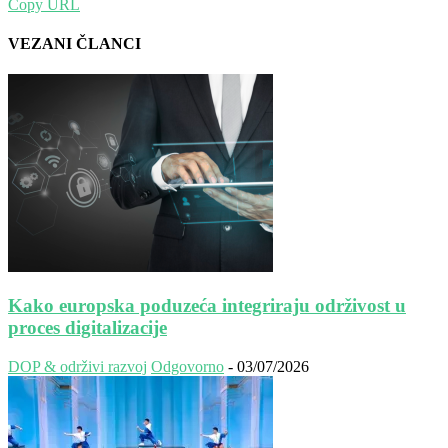
Copy URL
VEZANI ČLANCI
Kako europska poduzeća integriraju održivost u
proces digitalizacije
DOP & održivi razvoj
Odgovorno
-
03/07/2026