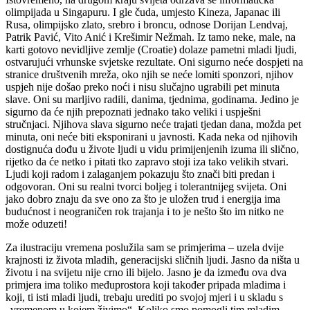
olimpijada u Singapuru. I gle čuda, umjesto Kineza, Japanac ili
Rusa, olimpijsko zlato, srebro i broncu, odnose Dorijan Lendvaj,
Patrik Pavić, Vito Anić i Krešimir Nežmah. Iz tamo neke, male, na
karti gotovo nevidljive zemlje (Croatie) dolaze pametni mladi ljudi,
ostvarujući vrhunske svjetske rezultate. Oni sigurno neće dospjeti na
stranice društvenih mreža, oko njih se neće lomiti sponzori, njihov
uspjeh nije došao preko noći i nisu slučajno ugrabili pet minuta
slave. Oni su marljivo radili, danima, tjednima, godinama. Jedino je
sigurno da će njih prepoznati jednako tako veliki i uspješni
stručnjaci. Njihova slava sigurno neće trajati tjedan dana, možda pet
minuta, oni neće biti eksponirani u javnosti. Kada neka od njihovih
dostignuća dođu u živote ljudi u vidu primijenjenih izuma ili slično,
rijetko da će netko i pitati tko zapravo stoji iza tako velikih stvari.
Ljudi koji radom i zalaganjem pokazuju što znači biti predan i
odgovoran. Oni su realni tvorci boljeg i tolerantnijeg svijeta. Oni
jako dobro znaju da sve ono za što je uložen trud i energija ima
budućnost i neograničen rok trajanja i to je nešto što im nitko ne
može oduzeti!
Za ilustraciju vremena poslužila sam se primjerima – uzela dvije
krajnosti iz života mladih, generacijski sličnih ljudi. Jasno da ništa u
životu i na svijetu nije crno ili bijelo. Jasno je da između ova dva
primjera ima toliko međuprostora koji također pripada mladima i
koji, ti isti mladi ljudi, trebaju urediti po svojoj mjeri i u skladu s
„vremenom u kojem živimo“. Koliko smo pomogli tim mladim