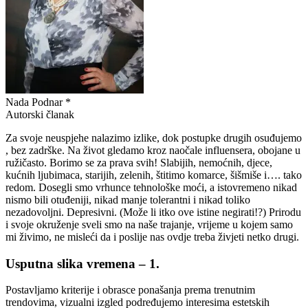
Nada Podnar *
Autorski članak
Za svoje neuspjehe nalazimo izlike, dok postupke drugih osuđujemo
, bez zadrške. Na život gledamo kroz naočale influensera, obojane u
ružičasto. Borimo se za prava svih! Slabijih, nemoćnih, djece,
kućnih ljubimaca, starijih, zelenih, štitimo komarce, šišmiše i…. tako
redom. Dosegli smo vrhunce tehnološke moći, a istovremeno nikad
nismo bili otuđeniji, nikad manje tolerantni i nikad toliko
nezadovoljni. Depresivni. (Može li itko ove istine negirati!?) Prirodu
i svoje okruženje sveli smo na naše trajanje, vrijeme u kojem samo
mi živimo, ne misleći da i poslije nas ovdje treba živjeti netko drugi.
Usputna slika vremena – 1.
Postavljamo kriterije i obrasce ponašanja prema trenutnim
trendovima, vizualni izgled podređujemo interesima estetskih