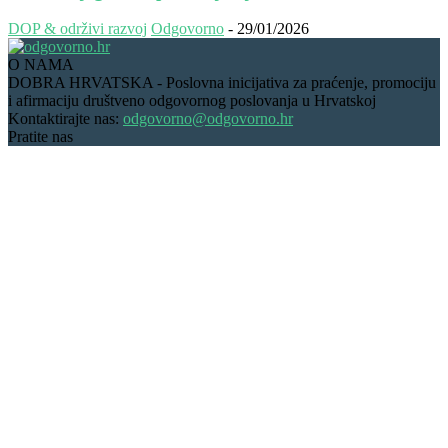
DOP & održivi razvoj
Odgovorno
-
29/01/2026
O NAMA
DOBRA HRVATSKA - Poslovna inicijativa za praćenje, promociju
i afirmaciju društveno odgovornog poslovanja u Hrvatskoj
Kontaktirajte nas:
odgovorno@odgovorno.hr
Pratite nas