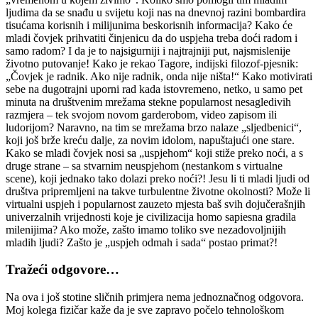
ljudima da se snađu u svijetu koji nas na dnevnoj razini bombardira
tisućama korisnih i milijunima beskorisnih informacija? Kako će
mladi čovjek prihvatiti činjenicu da do uspjeha treba doći radom i
samo radom? I da je to najsigurniji i najtrajniji put, najsmislenije
životno putovanje! Kako je rekao Tagore, indijski filozof-pjesnik:
„Čovjek je radnik. Ako nije radnik, onda nije ništa!“ Kako motivirati
sebe na dugotrajni uporni rad kada istovremeno, netko, u samo pet
minuta na društvenim mrežama stekne popularnost nesagledivih
razmjera – tek svojom novom garderobom, video zapisom ili
ludorijom? Naravno, na tim se mrežama brzo nalaze „sljedbenici“,
koji još brže kreću dalje, za novim idolom, napuštajući one stare.
Kako se mladi čovjek nosi sa „uspjehom“ koji stiže preko noći, a s
druge strane – sa stvarnim neuspjehom (nestankom s virtualne
scene), koji jednako tako dolazi preko noći?! Jesu li ti mladi ljudi od
društva pripremljeni na takve turbulentne životne okolnosti? Može li
virtualni uspjeh i popularnost zauzeto mjesta baš svih dojučerašnjih
univerzalnih vrijednosti koje je civilizacija homo sapiesna gradila
milenijima? Ako može, zašto imamo toliko sve nezadovoljnijih
mladih ljudi? Zašto je „uspjeh odmah i sada“ postao primat?!
Tražeći odgovore…
Na ova i još stotine sličnih primjera nema jednoznačnog odgovora.
Moj kolega fizičar kaže da je sve zapravo počelo tehnološkom