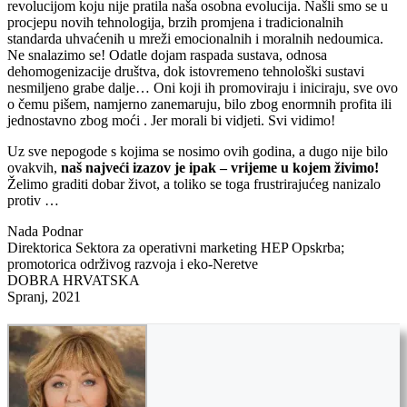
revolucijom koju nije pratila naša osobna evolucija. Našli smo se u
procjepu novih tehnologija, brzih promjena i tradicionalnih
standarda uhvaćenih u mreži emocionalnih i moralnih nedoumica.
Ne snalazimo se! Odatle dojam raspada sustava, odnosa
dehomogenizacije društva, dok istovremeno tehnološki sustavi
nesmiljeno grabe dalje… Oni koji ih promoviraju i iniciraju, sve ovo
o čemu pišem, namjerno zanemaruju, bilo zbog enormnih profita ili
jednostavno zbog moći . Jer morali bi vidjeti. Svi vidimo!
Uz sve nepogode s kojima se nosimo ovih godina, a dugo nije bilo
ovakvih,
naš najveći izazov je ipak – vrijeme u kojem živimo!
Želimo graditi dobar život, a toliko se toga frustrirajućeg nanizalo
protiv …
Nada Podnar
Direktorica Sektora za operativni marketing HEP Opskrba;
promotorica održivog razvoja i eko-Neretve
DOBRA HRVATSKA
Spranj, 2021