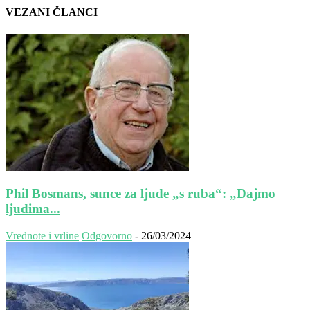
VEZANI ČLANCI
Phil Bosmans, sunce za ljude „s ruba“: „Dajmo
ljudima...
Vrednote i vrline
Odgovorno
-
26/03/2024