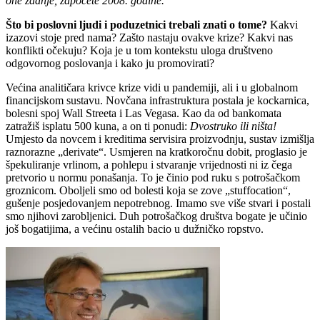
one zadnje, započete 2008. godine.
Što bi poslovni ljudi i poduzetnici trebali znati o tome?
Kakvi
izazovi stoje pred nama? Zašto nastaju ovakve krize? Kakvi nas
konflikti očekuju? Koja je u tom kontekstu uloga društveno
odgovornog poslovanja i kako ju promovirati?
Većina analitičara krivce krize vidi u pandemiji, ali i u globalnom
financijskom sustavu. Novčana infrastruktura postala je kockarnica,
bolesni spoj Wall Streeta i Las Vegasa. Kao da od bankomata
zatražiš isplatu 500 kuna, a on ti ponudi:
Dvostruko ili ništa!
Umjesto da novcem i kreditima servisira proizvodnju, sustav izmišlja
raznorazne „derivate“. Usmjeren na kratkoročnu dobit, proglasio je
špekuliranje vrlinom, a pohlepu i stvaranje vrijednosti ni iz čega
pretvorio u normu ponašanja. To je činio pod ruku s potrošačkom
groznicom. Oboljeli smo od bolesti koja se zove „stuffocation“,
gušenje posjedovanjem nepotrebnog. Imamo sve više stvari i postali
smo njihovi zarobljenici. Duh potrošačkog društva bogate je učinio
još bogatijima, a većinu ostalih bacio u dužničko ropstvo.