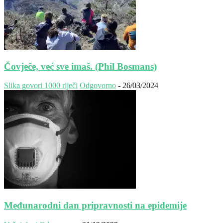
Čovječe, već sve imaš. (Phil Bosmans)
Slika govori 1000 riječi
Odgovorno
-
26/03/2024
Međunarodni dan pripravnosti na epidemije