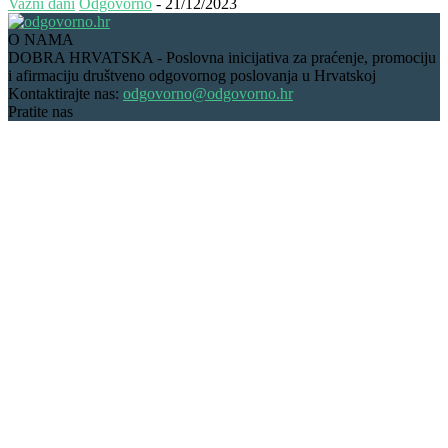
Važni dani
Odgovorno
-
21/12/2023
O NAMA
DOBRA HRVATSKA - Poslovna inicijativa za praćenje, promociju
i afirmaciju društveno odgovornog poslovanja u Hrvatskoj
Kontaktirajte nas:
odgovorno@odgovorno.hr
Pratite nas