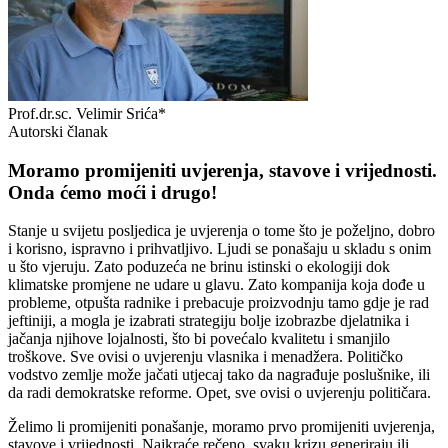
Prof.dr.sc. Velimir Srića*
Autorski članak
Moramo promijeniti uvjerenja, stavove i vrijednosti.
Onda ćemo moći i drugo!
Stanje u svijetu posljedica je uvjerenja o tome što je poželjno, dobro
i korisno, ispravno i prihvatljivo. Ljudi se ponašaju u skladu s onim
u što vjeruju. Zato poduzeća ne brinu istinski o ekologiji dok
klimatske promjene ne udare u glavu. Zato kompanija koja dođe u
probleme, otpušta radnike i prebacuje proizvodnju tamo gdje je rad
jeftiniji, a mogla je izabrati strategiju bolje izobrazbe djelatnika i
jačanja njihove lojalnosti, što bi povećalo kvalitetu i smanjilo
troškove. Sve ovisi o uvjerenju vlasnika i menadžera. Političko
vodstvo zemlje može jačati utjecaj tako da nagrađuje poslušnike, ili
da radi demokratske reforme. Opet, sve ovisi o uvjerenju političara.
Želimo li promijeniti ponašanje, moramo prvo promijeniti uvjerenja,
stavove i vrijednosti. Najkraće rečeno, svaku krizu generiraju ili