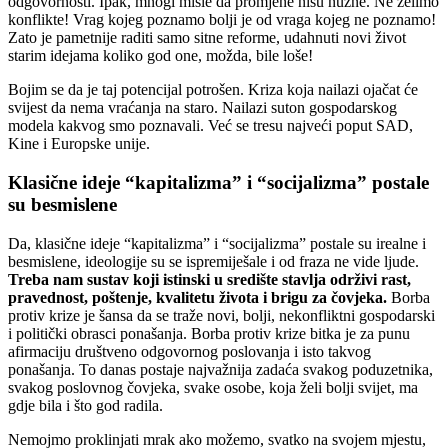
odgovornosti. Ipak, mnogi misle da promjene nisu nužne. Ne želimo
konflikte! Vrag kojeg poznamo bolji je od vraga kojeg ne poznamo!
Zato je pametnije raditi samo sitne reforme, udahnuti novi život
starim idejama koliko god one, možda, bile loše!
Bojim se da je taj potencijal potrošen. Kriza koja nailazi ojačat će
svijest da nema vraćanja na staro. Nailazi suton gospodarskog
modela kakvog smo poznavali. Već se tresu najveći poput SAD,
Kine i Europske unije.
Klasične ideje “kapitalizma” i “socijalizma” postale
su besmislene
Da, klasične ideje “kapitalizma” i “socijalizma” postale su irealne i
besmislene, ideologije su se ispremiješale i od fraza ne vide ljude.
Treba nam sustav koji istinski u središte stavlja održivi rast,
pravednost, poštenje, kvalitetu života i brigu za čovjeka.
Borba
protiv krize je šansa da se traže novi, bolji, nekonfliktni gospodarski
i politički obrasci ponašanja. Borba protiv krize bitka je za punu
afirmaciju društveno odgovornog poslovanja i isto takvog
ponašanja. To danas postaje najvažnija zadaća svakog poduzetnika,
svakog poslovnog čovjeka, svake osobe, koja želi bolji svijet, ma
gdje bila i što god radila.
Nemojmo proklinjati mrak ako možemo, svatko na svojem mjestu,