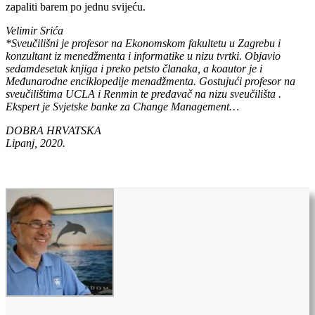
zapaliti barem po jednu svijeću.
Velimir Srića
*Sveučilišni je profesor na Ekonomskom fakultetu u Zagrebu i
konzultant iz menedžmenta i informatike u nizu tvrtki. Objavio
sedamdesetak knjiga i preko petsto članaka, a koautor je i
Međunarodne enciklopedije menadžmenta. Gostujući profesor na
sveučilištima UCLA i Renmin te predavač na nizu sveučilišta .
Ekspert je Svjetske banke za Change Management…
DOBRA HRVATSKA
Lipanj, 2020.