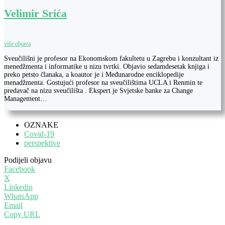
Velimir Srića
više objava
Sveučilišni je profesor na Ekonomskom fakultetu u Zagrebu i konzultant iz
menedžmenta i informatike u nizu tvrtki. Objavio sedamdesetak knjiga i
preko petsto članaka, a koautor je i Međunarodne enciklopedije
menadžmenta. Gostujući profesor na sveučilištima UCLA i Renmin te
predavač na nizu sveučilišta . Ekspert je Svjetske banke za Change
Management…
OZNAKE
Covid-19
perspektive
Podijeli objavu
Facebook
X
Linkedin
WhatsApp
Email
Copy URL