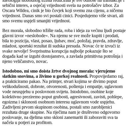
Ideologija slobodnog tržišta reducirala je sve odnose na transakcije i
sebični interes, a osjećaj vrijednosti svela na potrošačev izbor. Za
Oscara Wildea, cinik je bio čovjek koji svemu zna cijenu, a ničemu
vrijednost. Danas smo svi postali cinici. Posjedujemo više stvari, ali
smo svemu uspjeli smanjiti vrijednost.
Bez morala, slobodno tržište rada, roba i ideja za većinu ljudi postaje
glavni izvor »neslobode«. Na njemu se sve može kupiti i prodati,
bila to pozicija, vlast, posao, ljubav, moć, položaj, pravda, zdravlje,
mladost, sportski rezultat ili sudska presuda. Novac će te izvući iz
svake nevolje! Sveprisutna korupcija najbolje pokazuje što se
događa kad se izgubi dostojanstvo, a zavlada primitivna potrošnja i
njeno veličanstvo, novac.
Istodobno, mi smo doista žrtve dvojnog morala: vjerujemo
slatkim snovima, a živimo u gorkoj realnosti.
Propovijedamo raj,
a prakticiramo pakao. Na primjer, stvari kojima se divimo poput
velikodušnosti, dobrote, otvorenosti, poštenja i empatije, uglavnom
vode neuspjehu u poslovnom svijetu. Istodobno, osobine koje
kolektivno preziremo poput grubosti, agresivnosti, zavisti, pohlepe,
egoizma i sklonosti osobnom interesu uglavnom vode uspjehu.
Zadivljeni prvom skupinom osobina, postali smo zarobljenici
rezultata druge skupine. Na riječima nam je društveno odgovorno
poslovanje, na djelima smo skloni zanemariti ili zaboraviti sva ta
načela u potjeri za profitom.