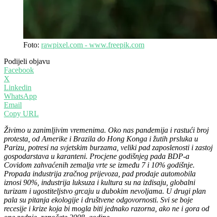
Foto:
rawpixel.com - www.freepik.com
Podijeli objavu
Facebook
X
Linkedin
WhatsApp
Email
Copy URL
Živimo u zanimljivim vremenima. Oko nas pandemija i rastući broj
protesta, od Amerike i Brazila do Hong Konga i žutih prsluka u
Parizu, potresi na svjetskim burzama, veliki pad zaposlenosti i zastoj
gospodarstava u karanteni. Procjene godišnjeg pada BDP-a
Covidom zahvaćenih zemalja vrte se između 7 i 10% godišnje.
Propada industrija zračnog prijevoza, pad prodaje automobila
iznosi 90%, industrija luksuza i kultura su na izdisaju, globalni
turizam i ugostiteljstvo grcaju u dubokim nevoljama. U drugi plan
pala su pitanja ekologije i društvene odgovornosti. Svi se boje
recesije i krize koja bi mogla biti jednako razorna, ako ne i gora od