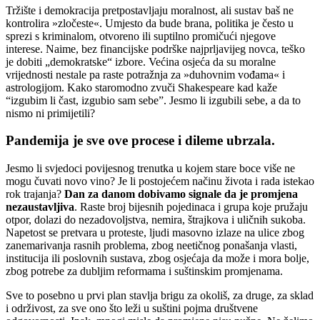
Tržište i demokracija pretpostavljaju moralnost, ali sustav baš ne
kontrolira »zločeste«. Umjesto da bude brana, politika je često u
sprezi s kriminalom, otvoreno ili suptilno promičući njegove
interese. Naime, bez financijske podrške najprljavijeg novca, teško
je dobiti „demokratske“ izbore. Većina osjeća da su moralne
vrijednosti nestale pa raste potražnja za »duhovnim vođama« i
astrologijom. Kako staromodno zvuči Shakespeare kad kaže
“izgubim li čast, izgubio sam sebe”. Jesmo li izgubili sebe, a da to
nismo ni primijetili?
Pandemija je sve ove procese i dileme ubrzala.
Jesmo li svjedoci povijesnog trenutka u kojem stare boce više ne
mogu čuvati novo vino? Je li postojećem načinu života i rada istekao
rok trajanja?
Dan za danom dobivamo signale da je promjena
nezaustavljiva
. Raste broj bijesnih pojedinaca i grupa koje pružaju
otpor, dolazi do nezadovoljstva, nemira, štrajkova i uličnih sukoba.
Napetost se pretvara u proteste, ljudi masovno izlaze na ulice zbog
zanemarivanja rasnih problema, zbog neetičnog ponašanja vlasti,
institucija ili poslovnih sustava, zbog osjećaja da može i mora bolje,
zbog potrebe za dubljim reformama i suštinskim promjenama.
Sve to posebno u prvi plan stavlja brigu za okoliš, za druge, za sklad
i održivost, za sve ono što leži u suštini pojma društvene