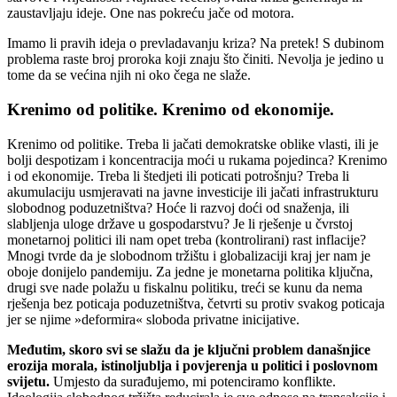
zaustavljaju ideje. One nas pokreću jače od motora.
Imamo li pravih ideja o prevladavanju kriza? Na pretek! S dubinom
problema raste broj proroka koji znaju što činiti. Nevolja je jedino u
tome da se većina njih ni oko čega ne slaže.
Krenimo od politike. Krenimo od ekonomije.
Krenimo od politike. Treba li jačati demokratske oblike vlasti, ili je
bolji despotizam i koncentracija moći u rukama pojedinca? Krenimo
i od ekonomije. Treba li štedjeti ili poticati potrošnju? Treba li
akumulaciju usmjeravati na javne investicije ili jačati infrastrukturu
slobodnog poduzetništva? Hoće li razvoj doći od snaženja, ili
slabljenja uloge države u gospodarstvu? Je li rješenje u čvrstoj
monetarnoj politici ili nam opet treba (kontrolirani) rast inflacije?
Mnogi tvrde da je slobodnom tržištu i globalizaciji kraj jer nam je
oboje donijelo pandemiju. Za jedne je monetarna politika ključna,
drugi sve nade polažu u fiskalnu politiku, treći se kunu da nema
rješenja bez poticaja poduzetništva, četvrti su protiv svakog poticaja
jer se njime »deformira« sloboda privatne inicijative.
Međutim, skoro svi se slažu da je ključni problem današnjice
erozija morala, istinoljublja i povjerenja u politici i poslovnom
svijetu.
Umjesto da surađujemo, mi potenciramo konflikte.