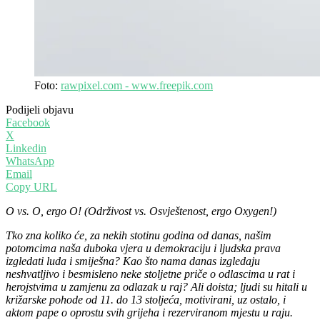
Foto:
rawpixel.com - www.freepik.com
Podijeli objavu
Facebook
X
Linkedin
WhatsApp
Email
Copy URL
O vs. O, ergo O! (Održivost vs. Osvještenost, ergo Oxygen!)
Tko zna koliko će, za nekih stotinu godina od danas, našim
potomcima naša duboka vjera u demokraciju i ljudska prava
izgledati luda i smiješna? Kao što nama danas izgledaju
neshvatljivo i besmisleno neke stoljetne priče o odlascima u rat i
herojstvima u zamjenu za odlazak u raj? Ali doista; ljudi su hitali u
križarske pohode od 11. do 13 stoljeća, motivirani, uz ostalo, i
aktom pape o oprostu svih grijeha i rezerviranom mjestu u raju.