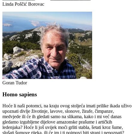
Linda Poščić Borovac
Goran Tudor
Homo sapiens
Hoće li naši potomci, na kraju ovog stoljeća imati prilike ikada uživo
upoznati divlje životinje, lavove, slonove, žirafe, čimpanze,
medvjede ili će ih gledati samo na slikama, kako i mi već danas
gledamo izgubljene dijelove amazonske prašume i artičkih
ledenjaka? Hoće li još uvijek moći grliti stabla, šetati kroz šume,
slušati šumove rijeka, ili će im i ti pojmovi biti strani i nepoznati?