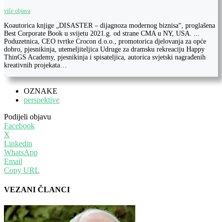
više objava
Koautorica knjige „DISASTER – dijagnoza modernog biznisa“, proglašena
Best Corporate Book u svijetu 2021.g. od strane CMA u NY, USA. ...
Poduzetnica, CEO tvrtke Crocon d.o.o., promotorica djelovanja za opće
dobro, pjesnikinja, utemeljiteljica Udruge za dramsku rekreaciju Happy
ThinGS Academy, pjesnikinja i spisateljica, autorica svjetski nagrađenih
kreativnih projekata…
OZNAKE
perspektive
Podijeli objavu
Facebook
X
Linkedin
WhatsApp
Email
Copy URL
VEZANI ČLANCI