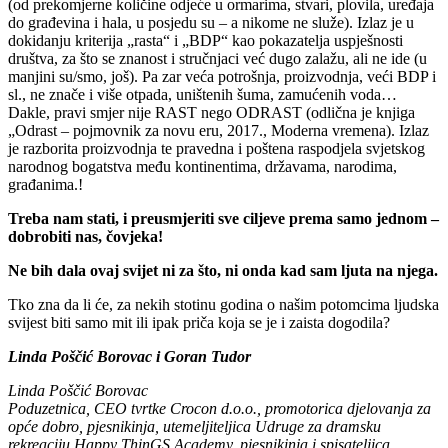
(od prekomjerne količine odjeće u ormarima, stvari, plovila, uređaja
do građevina i hala, u posjedu su – a nikome ne služe). Izlaz je u
dokidanju kriterija „rasta“ i „BDP“ kao pokazatelja uspješnosti
društva, za što se znanost i stručnjaci već dugo zalažu, ali ne ide (u
manjini su/smo, još). Pa zar veća potrošnja, proizvodnja, veći BDP i
sl., ne znače i više otpada, uništenih šuma, zamućenih voda…
Dakle, pravi smjer nije RAST nego ODRAST (odlična je knjiga
„Odrast – pojmovnik za novu eru, 2017., Moderna vremena). Izlaz
je razborita proizvodnja te pravedna i poštena raspodjela svjetskog
narodnog bogatstva među kontinentima, državama, narodima,
građanima.!
Treba nam stati, i preusmjeriti sve ciljeve prema samo jednom –
dobrobiti nas, čovjeka!
Ne bih dala ovaj svijet ni za što, ni onda kad sam ljuta na njega.
Tko zna da li će, za nekih stotinu godina o našim potomcima ljudska
svijest biti samo mit ili ipak priča koja se je i zaista dogodila?
Linda Poščić Borovac i Goran Tudor
Linda Poščić Borovac
Poduzetnica, CEO tvrtke Crocon d.o.o., promotorica djelovanja za
opće dobro, pjesnikinja, utemeljiteljica Udruge za dramsku
rekreaciju Happy ThinGS Academy, pjesnikinja i spisateljica,