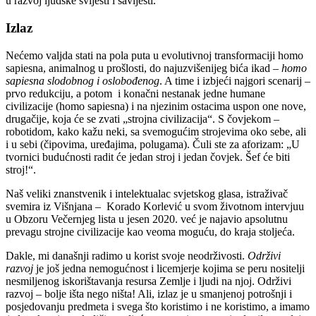
u razvoj ljudske svijesti i savijesti.
Izlaz
Nećemo valjda stati na pola puta u evolutivnoj transformaciji homo
sapiesna, animalnog u prošlosti, do najuzvišenijeg bića ikad –
homo
sapiesna slodobnog i oslobođenog
.
A time i izbjeći najgori scenarij –
prvo redukciju, a potom i konačni nestanak jedne humane
civilizacije (homo sapiesna) i na njezinim ostacima uspon one nove,
drugačije, koja će se zvati „strojna civilizacija“. S čovjekom –
robotidom, kako kažu neki, sa svemogućim strojevima oko sebe, ali
i u sebi (čipovima, uređajima, polugama). Čuli ste za aforizam: „U
tvornici budućnosti radit će jedan stroj i jedan čovjek. Šef će biti
stroj!“.
Naš veliki znanstvenik i intelektualac svjetskog glasa, istraživač
svemira iz Višnjana – Korado Korlević u svom životnom intervjuu
u Obzoru Večernjeg lista u jesen 2020. već je najavio apsolutnu
prevagu strojne civilizacije kao veoma moguću, do kraja stoljeća.
Dakle, mi današnji radimo u korist svoje neodrživosti.
Održivi
razvoj
je još jedna nemogućnost i licemjerje kojima se peru nositelji
nesmiljenog iskorištavanja resursa Zemlje i ljudi na njoj. Održivi
razvoj – bolje išta nego ništa! Ali, izlaz je u smanjenoj potrošnji i
posjedovanju predmeta i svega što koristimo i ne koristimo, a imamo