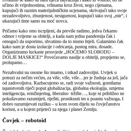
učimo ih vrijednostima, vrlinama kroz život, nego cijenama,
kupujući ih raznim materijalističkim ucjenama, skrivajući tako svoje
nezadovoljstvo, zbunjenost, nesigurnost, kupujući tako svoj „mir“, i
ukazujući time samo na moć novca.
Pričamo kako smo iscrpljeni, da previše radimo, jedva čekamo
odmor i vrijeme sa obitelji, a kada nam jedna pandemija čak i
omogući da usporimo, shvatimo da to nismo htjeli. Galamimo čak
kako nam je dosta izolacije i odricanja, pustog mira, dosade.
Organiziramo luckaste prosvjede „HOĆEMO SLOBODU –
DOLJE MASKICE!“ Povećavamo nasilje u obitelji, propijemo se,
prolupamo…
Nezahvalni na onome što imamo, i nikad zadovoljni. Uvijek u
potrazi za nečim većim, za više, više, više…jer je žudnja za još, jača
od zadovoljstva. Razbacujemo se, radi svoje važnosti, gomilama
tajanstvenih riječi poput globalizacija, globalna ekologija, umjetna
inteligencija, reinžinjering, liberalno tržište…, koje ni približno ne
pokušavamo razumijeti, riješiti, proniknuti im u poantu važnoga
.
I
dobro razumijevati razliku – u kom svom dijelu su čovječanstvu
korisni, a u kojem prijeteći za njega i planet Zemlju.
Čovjek – robotoid