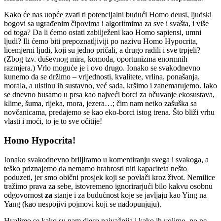
Kako će nas uopće zvati ti potencijalni budući Homo deusi, ljudski
bogovi sa ugrađenim čipovima i algoritmima za sve i svašta, i više
od toga? Da li ćemo ostati zabilježeni kao Homo sapiensi, umni
ljudi? Ili ćemo biti prepoznatljiviji po nazivu Homo Hypocrita,
licemjerni ljudi, koji su jedno pričali, a drugo radili i sve trpjeli?
(Zbog tzv. duševnog mira, komoda, oportunizma enormnih
razmjera.) Vrlo moguće je i ovo drugo. Ionako se svakodnevno
kunemo da se držimo – vrijednosti, kvalitete, vrlina, ponašanja,
morala, a uistinu ih sustavno, već sada, kršimo i zanemarujemo. Iako
se dnevno busamo u prsa kao najveći borci za očuvanje ekosustava,
klime, šuma, rijeka, mora, jezera…; čim nam netko zašuška sa
novčanicama, predajemo se kao eko-borci istog trena. Što bliži vrhu
vlasti i moći, to je to sve očitije!
Homo Hypocrita!
Ionako svakodnevno briljiramo u komentiranju svega i svakoga, a
teško priznajemo da nemamo hrabrosti niti kapaciteta nešto
poduzeti, jer smo obični prosjek koji se povlači kroz život. Nemilice
tražimo prava za sebe, istovremeno ignorirarjući bilo kakvu osobnu
odgovornost
za
stanje i za budućnost koje se javljaju kao Ying na
Yang (kao nespojivi pojmovi koji se nadopunjuju).
Hvalimo se kako su nam djeca najvažnija i kako ih volimo, no ne