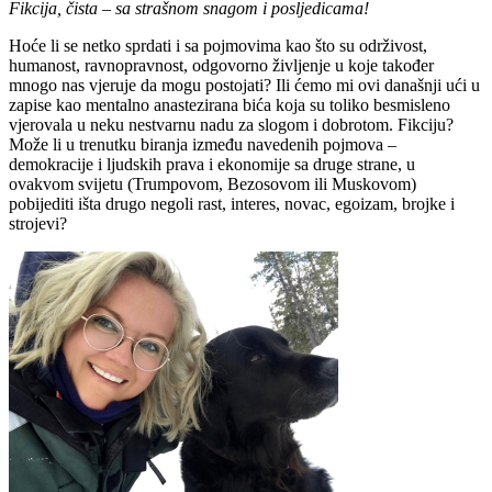
Fikcija, čista – sa strašnom snagom i posljedicama!
Hoće li se netko sprdati i sa pojmovima kao što su održivost,
humanost, ravnopravnost, odgovorno življenje u koje također
mnogo nas vjeruje da mogu postojati? Ili ćemo mi ovi današnji ući u
zapise kao mentalno anastezirana bića koja su toliko besmisleno
vjerovala u neku nestvarnu nadu za slogom i dobrotom. Fikciju?
Može li u trenutku biranja između navedenih pojmova –
demokracije i ljudskih prava i ekonomije sa druge strane, u
ovakvom svijetu (Trumpovom, Bezosovom ili Muskovom)
pobijediti išta drugo negoli rast, interes, novac, egoizam, brojke i
strojevi?