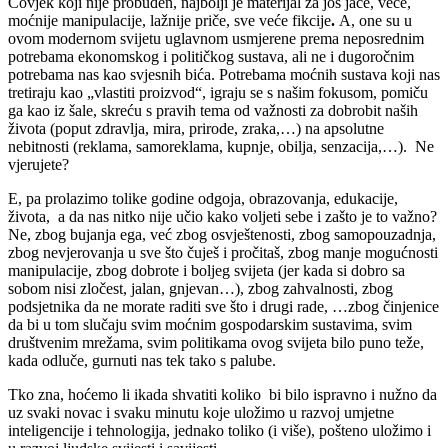
Čovjek koji nije probuđen, najbolji je materijal za još jače, veće,
moćnije manipulacije, lažnije priče, sve veće fikcije
.
A, one su u
ovom modernom svijetu uglavnom usmjerene prema neposrednim
potrebama ekonomskog i političkog sustava, ali ne i dugoročnim
potrebama nas kao svjesnih bića. Potrebama moćnih sustava koji nas
tretiraju kao „vlastiti proizvod“, igraju se s našim fokusom, pomiču
ga kao iz šale, skreću s pravih tema od važnosti za dobrobit naših
života (poput zdravlja, mira, prirode, zraka,…) na apsolutne
nebitnosti (reklama, samoreklama, kupnje, obilja, senzacija,…). Ne
vjerujete?
E, pa prolazimo tolike godine odgoja, obrazovanja, edukacije,
života, a da nas nitko nije učio kako voljeti sebe i zašto je to važno?
Ne, zbog bujanja ega, već zbog osvještenosti, zbog samopouzadnja,
zbog nevjerovanja u sve što čuješ i pročitaš, zbog manje mogućnosti
manipulacije, zbog dobrote i boljeg svijeta (jer kada si dobro sa
sobom nisi zločest, jalan, gnjevan…), zbog zahvalnosti, zbog
podsjetnika da ne morate raditi sve što i drugi rade, …zbog činjenice
da bi u tom slučaju svim moćnim gospodarskim sustavima, svim
društvenim mrežama, svim politikama ovog svijeta bilo puno teže,
kada odluče, gurnuti nas tek tako s palube.
Tko zna, hoćemo li ikada shvatiti koliko bi bilo ispravno i nužno da
uz svaki novac i svaku minutu koje uložimo u razvoj umjetne
inteligencije i tehnologija, jednako toliko (i više), pošteno uložimo i