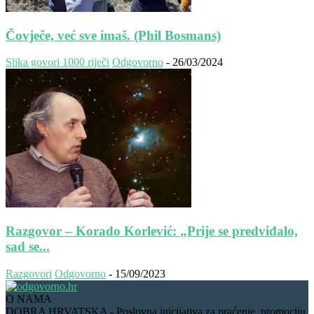
Čovječe, već sve imaš. (Phil Bosmans)
Slika govori 1000 riječi
Odgovorno
-
26/03/2024
Razgovor – Korado Korlević: „Prije se predviđalo,
sad se...
Razgovori
Odgovorno
-
15/09/2023
O NAMA
DOBRA HRVATSKA - Poslovna inicijativa za praćenje, promociju