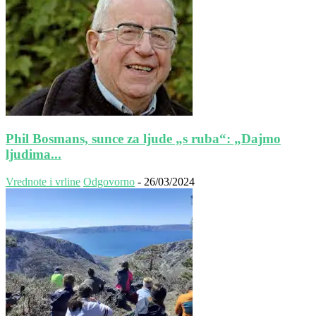
Phil Bosmans, sunce za ljude „s ruba“: „Dajmo
ljudima...
Vrednote i vrline
Odgovorno
-
26/03/2024