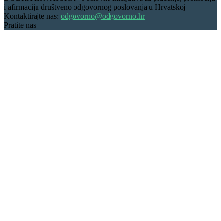
i afirmaciju društveno odgovornog poslovanja u Hrvatskoj
Kontaktirajte nas:
odgovorno@odgovorno.hr
Pratite nas