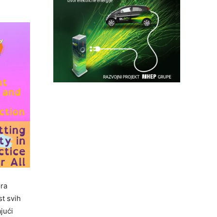
ora
st svih
jući