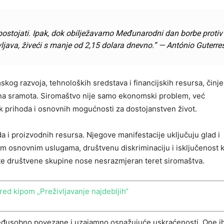
 postojati. Ipak, dok obilježavamo Međunarodni dan borbe protiv
vljava, živeći s manje od 2,15 dolara dnevno.” — António Guterre
kog razvoja, tehnoloških sredstava i financijskih resursa, činje
alna sramota. Siromaštvo nije samo ekonomski problem, već
 prihoda i osnovnih mogućnosti za dostojanstven život.
 i proizvodnih resursa. Njegove manifestacije uključuju glad i
im osnovnim uslugama, društvenu diskriminaciju i isključenost k
ite društvene skupine nose nesrazmjeran teret siromaštva.
d kipom „Preživljavanje najdebljih“
eđusobno povezane i uzajamno osnažujuće uskraćenosti. One i