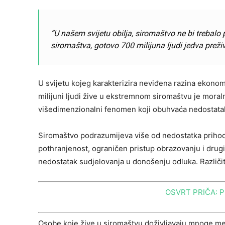
“U našem svijetu obilja, siromaštvo ne bi trebalo
siromaštva, gotovo 700 milijuna ljudi jedva preži
U svijetu kojeg karakterizira neviđena razina ekonoms
milijuni ljudi žive u ekstremnom siromaštvu je mor
višedimenzionalni fenomen koji obuhvaća nedostatak
Siromaštvo podrazumijeva više od nedostatka prihoda
pothranjenost, ograničen pristup obrazovanju i drug
nedostatak sudjelovanja u donošenju odluka. Različ
OSVRT PRIČA: Pre
Osobe koje žive u siromaštvu doživljavaju mnoge m