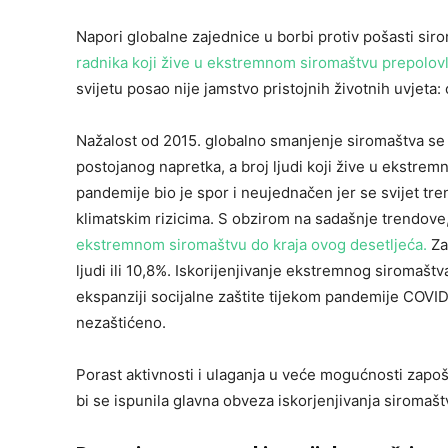
Napori globalne zajednice u borbi protiv pošasti sir
radnika koji žive u ekstremnom siromaštvu prepolovl
svijetu posao nije jamstvo pristojnih životnih uvjeta: 
Nažalost od 2015. globalno smanjenje siromaštva se 
postojanog napretka, a broj ljudi koji žive u ekstre
pandemije bio je spor i neujednačen jer se svijet t
klimatskim rizicima. S obzirom na sadašnje trendove,
ekstremnom siromaštvu do kraja ovog desetljeća.
Za
ljudi ili 10,8%. Iskorijenjivanje ekstremnog siroma
ekspanziji socijalne zaštite tijekom pandemije COVID-1
nezaštićeno.
Porast aktivnosti i ulaganja u veće mogućnosti zapošl
bi se ispunila glavna obveza iskorjenjivanja siromašt