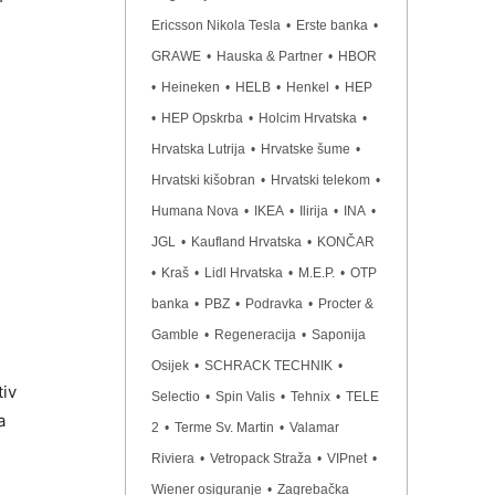
Ericsson Nikola Tesla
•
Erste banka
•
GRAWE
•
Hauska & Partner
•
HBOR
•
Heineken
•
HELB
•
Henkel
•
HEP
•
HEP Opskrba
•
Holcim Hrvatska
•
Hrvatska Lutrija
•
Hrvatske šume
•
Hrvatski kišobran
•
Hrvatski telekom
•
Humana Nova
•
IKEA
•
Ilirija
•
INA
•
JGL
•
Kaufland Hrvatska
•
KONČAR
•
Kraš
•
Lidl Hrvatska
•
M.E.P.
•
OTP
banka
•
PBZ
•
Podravka
•
Procter &
Gamble
•
Regeneracija
•
Saponija
Osijek
•
SCHRACK TECHNIK
•
tiv
Selectio
•
Spin Valis
•
Tehnix
•
TELE
a
2
•
Terme Sv. Martin
•
Valamar
Riviera
•
Vetropack Straža
•
VIPnet
•
Wiener osiguranje
•
Zagrebačka