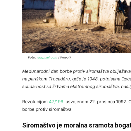
Foto:
rawpixel.com
/ Freepik
Međunarodni dan borbe protiv siromaštva obilježava se
na pariškom Trocadéru, gdje je 1948. potpisana Opća d
solidarnost sa žrtvama ekstremnog siromaštva, nasilja
Rezolucijom
47/196
usvojenom 22. prosinca 1992. O
borbe protiv siromaštva.
Siromaštvo je moralna sramota bogat