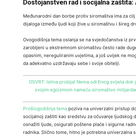
Dostojanstven rad i socijalna zaštita:
Međunarodni dan borbe protiv siromaštva ima za cilj
dijaloga između ljudi koji žive u siromaštvu i šireg dr
Ovogodišnja tema oslanja se na svjedočanstva iz prv
zarobljeni u ekstremnom siromaštvu često rade duge,
opasnim, nereguliranim uvjetima, a još uvijek ne mog
da adekvatno uzdržavaju sebe i svoje obitelji.
OSVRT: Istina probija! Nema održivog svijeta dok g
svojim egoizmom nameću siromaštvo milijarda
Prošlogodišnja tema
poziva na univerzalni pristup d
socijalnoj zaštiti kao sredstvu za očuvanje ljudskog
osnažiti ljude, osigurati poštene plaće i sigurne rad
radnika. Slično tome, hitno je potrebna univerzalna so