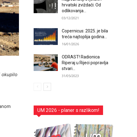
hrvatski zviždači: Od
odlikovanja...
03/12/2021
Copernicus: 2025. je bila
treća najtoplija godina...
16/01/2026
ODRAST! Radionica
Riperaj u Rijeci popravlja
stvari...
i okupilo
31/05/2023
danom
UM 2026 - planer s razlikom!