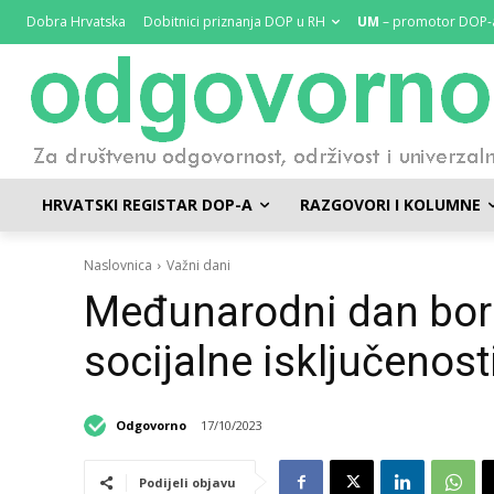
Dobra Hrvatska
Dobitnici priznanja DOP u RH
UM
– promotor DOP-
HRVATSKI REGISTAR DOP-A
RAZGOVORI I KOLUMNE
Naslovnica
Važni dani
Međunarodni dan borb
socijalne isključenost
Odgovorno
17/10/2023
Podijeli objavu