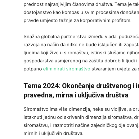
prednost najranjivijim članovima društva. Tema je tak
dostojanstvo kao kompas u svim procesima donošenja 
pravde umjesto težnje za korporativnim profitom.
Snažna globalna partnerstva između vlada, poduzeća 
razvoja na način da nitko ne bude isključen ili zapost
ljudima koji žive u siromaštvu, istinski slušamo nj
gospodarstva usmjerenog na zaštitu dobrobiti ljudi i 
potpuno
eliminirati siromaštvo
stvaranjem uvjeta za d
Tema 2024: Okončanje društvenog i ins
pravedna, mirna i uključiva društva
Siromaštvo ima više dimenzija, neke su vidljive, a 
istaknuti jednu od skrivenih dimenzija siromaštva, dru
siromaštvu, i razmotriti načine zajedničkog djelovan
mirnih i uključivih društava.