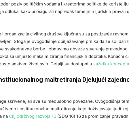
ođer poziv političkim vođama i kreatorima politike da koriste lj
odluka, kako bi osigurali napredak temeljnih ljudskih prava i s
i organizacija civilnog društva ključna su za postizanje ravno
avljen. Stoga je ovogodišnje obilježavanje prilika da se solidari
ihove svakodnevne borbe i obnovimo obveze stvaranja pravednog
okoliša umjesto maksimiziranja financijskih dobitaka. Konačni cil
ostojanstven život svih. Detalji su dostupni u
sažetku koncepta
titucionalnog maltretiranja Djelujući zajedn
druge skrivene, ali sve su međusobno povezane. Ovogodišnja te
štveno i institucionalno maltretiranje koje doživljavaju ljudi koj
ja na
Cilj održivog razvoja 16
(SDG 16) 16 za promicanje pravedn