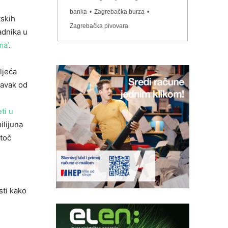
banka
•
Zagrebačka burza
•
tskih
Zagrebačka pivovara
adnika u
ma’
.
ljeća
ravak od
ti u
ilijuna
atoč
sti kako