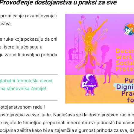
Provođenje dostojanstva u praksi za sve
 promicanje razumijevanja i
uštva.
e ruke koja pokazuju da oni
 iscrpljujuće sate u
u zaraditi dovoljno prihoda
lobalni tehnološki divovi
ma stanovnika Zemlje!
ostojanstvenom radu i
 dostojanstva za sve ljude. Naglašava se da dostojanstven rad m
ne uvjete te temeljno prepoznati inherentnu vrijednost i humano
cijalna zaštita kako bi se zajamčila sigurnost prihoda za sve, da