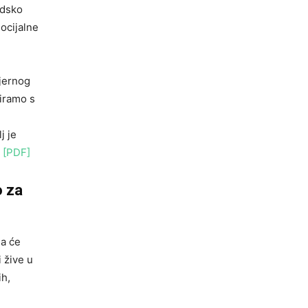
udsko
ocijalne
mjernog
ziramo s
j je
 [PDF]
o za
ma će
i žive u
ih,