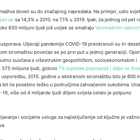
omaštva doveli su do značajnog napredaka. Na primjer, udio svje
jen je
: sa 14,3% u 2010. na 7,1% u 2019. Ipak, za jednog od pet r
oko 630 milijuni ljudi još uvijek se smatraju ‘
siromašnim radnici
usporava. Utjecaji pandemije COVID-19 preokrenuli su tri deset
mnom siromaštvu povećao se po prvi put u jednoj generaciji. Opo
renutno suočava s višestrukim geopolitičkim, socioekonomskim i
 575 milijuna ljudi, gotovo
7% svjetske populacije i dalje će živje
 usporedbu, 2015. godine u ekstrenom siromaštbu bilo je 800 m
štva bit će posebno teško u područjima zahvaćenim sukobima. Un
9, više od 4 milijarde ljudi diljem svijeta ostalo je potpuno
javanja i socijalne usluge za najisključenije od ključne je važno
va.