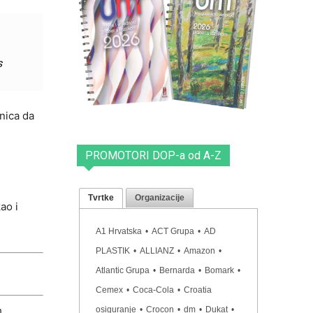
s
nica da
PROMOTORI DOP-a od A-Z
Tvrtke
Organizacije
ao i
A1 Hrvatska
•
ACT Grupa
•
AD
PLASTIK
•
ALLIANZ
•
Amazon
•
Atlantic Grupa
•
Bernarda
•
Bomark
•
Cemex
•
Coca-Cola
•
Croatia
h
osiguranje
•
Crocon
•
dm
•
Dukat
•