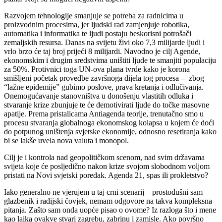
Razvojem tehnologije smanjuje se potreba za radnicima u
proizvodnim procesima, jer ljudski rad zamjenjuje robotika,
automatika i informatika te ljudi postaju beskorisni potrošači
zemaljskih resursa. Danas na svijetu živi oko 7,3 milijarde ljudi i
vrlo brzo će taj broj prijeći 8 milijardi. Navodno je cilj Agende,
ekonomskim i drugim sredstvima uništiti ljude te smanjiti populaciju
za 50%. Protivnici toga UN-ova plana tvrde kako je korona
smišljeni početak provedbe završnoga dijela tog procesa – zbog
“lažne epidemije” gubimo poslove, prava kretanja i odlučivanja.
Onemogućavanje stanovništva u donošenju vlastitih odluka i
stvaranje krize zbunjuje te će demotivirati ljude do točke masovne
apatije. Prema pristalicama Antiagenda teorije, trenutačno smo u
procesu stvaranja globalnoga ekonomskog kolapsa u kojem će doći
do potpunog uništenja svjetske ekonomije, odnosno resetiranja kako
bi se lakše uvela nova valuta i monopol.
Cilj je i kontrola nad geopolitičkom scenom, nad svim državama
svijeta koje će posljedično nakon krize svojom slobodnom voljom
pristati na Novi svjetski poredak. Agenda 21, spas ili prokletstvo?
Iako generalno ne vjerujem u taj crni scenarij – prostodušni sam
glazbenik i radijski čovjek, nemam odgovore na takva kompleksna
pitanja. Zašto sam onda uopće pisao o ovome? Iz razloga što i mene
kao laika ovakve stvari zagrebu, zabrinu i zamisle. Ako površno