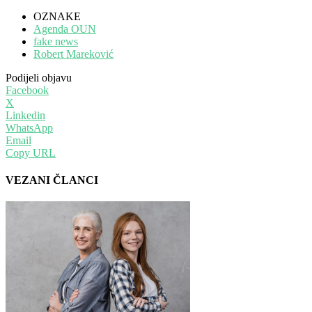
OZNAKE
Agenda OUN
fake news
Robert Mareković
Podijeli objavu
Facebook
X
Linkedin
WhatsApp
Email
Copy URL
VEZANI ČLANCI