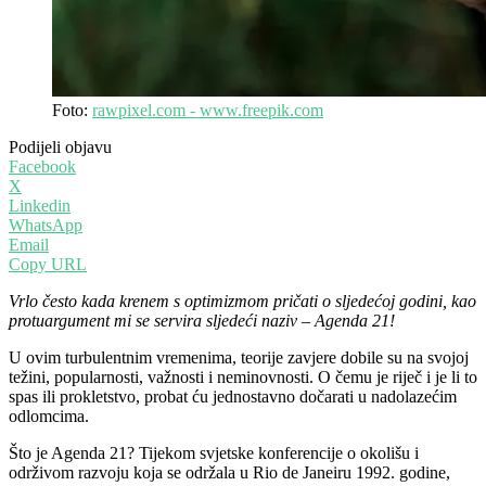
Foto:
rawpixel.com - www.freepik.com
Podijeli objavu
Facebook
X
Linkedin
WhatsApp
Email
Copy URL
Vrlo često kada krenem s optimizmom pričati o sljedećoj godini, kao
protuargument mi se servira sljedeći naziv – Agenda 21!
U ovim turbulentnim vremenima, teorije zavjere dobile su na svojoj
težini, popularnosti, važnosti i neminovnosti. O čemu je riječ i je li to
spas ili prokletstvo, probat ću jednostavno dočarati u nadolazećim
odlomcima.
Što je Agenda 21? Tijekom svjetske konferencije o okolišu i
održivom razvoju koja se održala u Rio de Janeiru 1992. godine,