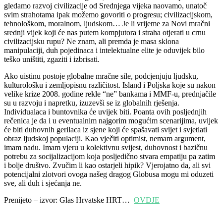
gledamo razvoj civilizacije od Srednjega vijeka naovamo, unatoč
svim strahotama ipak možemo govoriti o progresu; civilizacijskom,
tehnološkom, moralnom, ljudskom… Je li vrijeme za Novi mračni
srednji vijek koji će nas putem kompjutora i straha otjerati u crnu
civilizacijsku rupu? Ne znam, ali premda je masa sklona
manipulaciji, duh pojedinaca i intelektualne elite je oduvijek bilo
teško uništiti, zgaziti i izbrisati.
Ako uistinu postoje globalne mračne sile, podcjenjuju ljudsku,
kulturološku i zemljopisnu različitost. Island i Poljska koje su nakon
velike krize 2008. godine rekle “ne” bankama i MMF-u, prednjačile
su u razvoju i napretku, izuzevši se iz globalnih rješenja.
Individualaca i buntovnika će uvijek biti. Poanta ovih posljednjih
rečenica je da i u eventualnim najgorim mogućim scenarijima, uvijek
će biti duhovnih gerilaca iz sjene koji će spašavati svijet i svjetlati
obraz ljudskoj populaciji. Kao vječiti optimist, nemam argument,
imam nadu. Imam vjeru u kolektivnu svijest, duhovnost i bazičnu
potrebu za socijalizacijom koja posljedično stvara empatiju pa zatim
i bolje društvo. Zvučim li kao ostarjeli hipik? Vjerojatno da, ali svi
potencijalni zlotvori ovoga našeg dragog Globusa mogu mi oduzeti
sve, ali duh i sjećanja ne.
Prenijeto – izvor: Glas Hrvatske HRT…
OVDJE