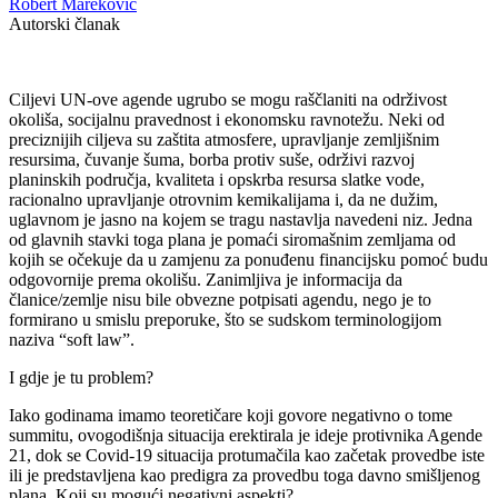
Robert Mareković
Autorski članak
Ciljevi UN-ove agende ugrubo se mogu raščlaniti na održivost
okoliša, socijalnu pravednost i ekonomsku ravnotežu. Neki od
preciznijih ciljeva su zaštita atmosfere, upravljanje zemljišnim
resursima, čuvanje šuma, borba protiv suše, održivi razvoj
planinskih područja, kvaliteta i opskrba resursa slatke vode,
racionalno upravljanje otrovnim kemikalijama i, da ne dužim,
uglavnom je jasno na kojem se tragu nastavlja navedeni niz. Jedna
od glavnih stavki toga plana je pomaći siromašnim zemljama od
kojih se očekuje da u zamjenu za ponuđenu financijsku pomoć budu
odgovornije prema okolišu. Zanimljiva je informacija da
članice/zemlje nisu bile obvezne potpisati agendu, nego je to
formirano u smislu preporuke, što se sudskom terminologijom
naziva “soft law”.
I gdje je tu problem?
Iako godinama imamo teoretičare koji govore negativno o tome
summitu, ovogodišnja situacija erektirala je ideje protivnika Agende
21, dok se Covid-19 situacija protumačila kao začetak provedbe iste
ili je predstavljena kao predigra za provedbu toga davno smišljenog
plana. Koji su mogući negativni aspekti?