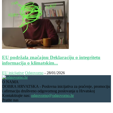
EU podržala značajnu Deklaraciju o integritetu
informacija o klimatskim...
EU inicijative
Odgovorno
-
28/01/2026
O NAMA
DOBRA HRVATSKA - Poslovna inicijativa za praćenje, promociju
i afirmaciju društveno odgovornog poslovanja u Hrvatskoj
Kontaktirajte nas:
odgovorno@odgovorno.hr
Pratite nas