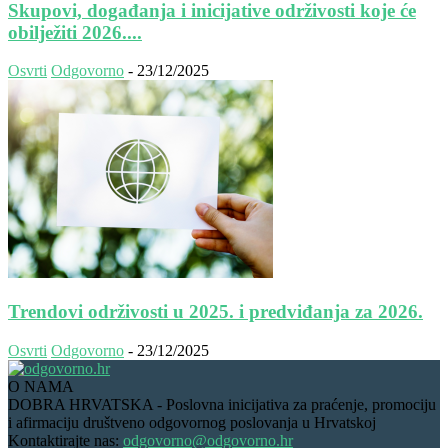
Skupovi, događanja i inicijative održivosti koje će
obilježiti 2026....
Osvrti
Odgovorno
-
23/12/2025
Trendovi održivosti u 2025. i predviđanja za 2026.
Osvrti
Odgovorno
-
23/12/2025
O NAMA
DOBRA HRVATSKA - Poslovna inicijativa za praćenje, promociju
i afirmaciju društveno odgovornog poslovanja u Hrvatskoj
Kontaktirajte nas:
odgovorno@odgovorno.hr