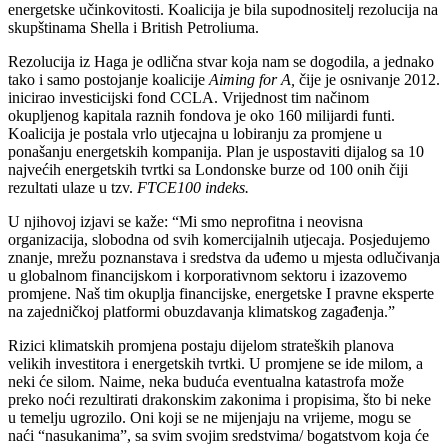
energetske učinkovitosti. Koalicija je bila supodnositelj rezolucija na
skupštinama Shella i British Petroliuma.
Rezolucija iz Haga je odlična stvar koja nam se dogodila, a jednako
tako i samo postojanje koalicije
Aiming for A,
čije je osnivanje 2012.
inicirao investicijski fond CCLA. Vrijednost tim načinom
okupljenog kapitala raznih fondova je oko 160 milijardi funti.
Koalicija je postala vrlo utjecajna u lobiranju za promjene u
ponašanju energetskih kompanija. Plan je uspostaviti dijalog sa 10
najvećih energetskih tvrtki sa Londonske burze od 100 onih čiji
rezultati ulaze u tzv.
FTCE100 indeks
.
U njihovoj izjavi se kaže: “Mi smo neprofitna i neovisna
organizacija, slobodna od svih komercijalnih utjecaja. Posjedujemo
znanje, mrežu poznanstava i sredstva da uđemo u mjesta odlučivanja
u globalnom financijskom i korporativnom sektoru i izazovemo
promjene. Naš tim okuplja financijske, energetske I pravne eksperte
na zajedničkoj platformi obuzdavanja klimatskog zagađenja.”
Rizici klimatskih promjena postaju dijelom strateških planova
velikih investitora i energetskih tvrtki. U promjene se ide milom, a
neki će silom. Naime, neka buduća eventualna katastrofa može
preko noći rezultirati drakonskim zakonima i propisima, što bi neke
u temelju ugrozilo. Oni koji se ne mijenjaju na vrijeme, mogu se
naći “nasukanima”, sa svim svojim sredstvima/ bogatstvom koja će