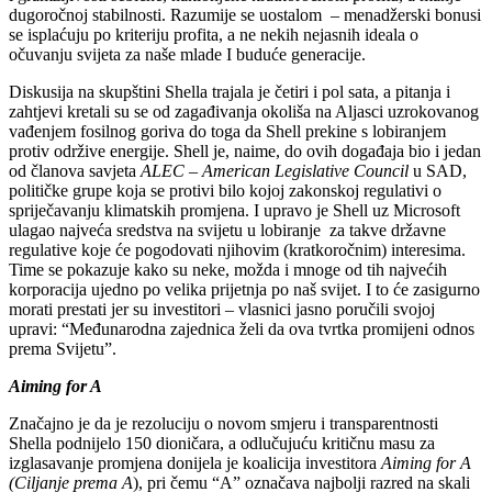
dugoročnoj stabilnosti. Razumije se uostalom – menadžerski bonusi
se isplaćuju po kriteriju profita, a ne nekih nejasnih ideala o
očuvanju svijeta za naše mlade I buduće generacije.
Diskusija na skupštini Shella trajala je četiri i pol sata, a pitanja i
zahtjevi kretali su se od zagađivanja okoliša na Aljasci uzrokovanog
vađenjem fosilnog goriva do toga da Shell prekine s lobiranjem
protiv održive energije. Shell je, naime, do ovih događaja bio i jedan
od članova savjeta
ALEC – American Legislative Council
u SAD,
političke grupe koja se protivi bilo kojoj zakonskoj regulativi o
spriječavanju klimatskih promjena. I upravo je Shell uz Microsoft
ulagao najveća sredstva na svijetu u lobiranje za takve državne
regulative koje će pogodovati njihovim (kratkoročnim) interesima.
Time se pokazuje kako su neke, možda i mnoge od tih najvećih
korporacija ujedno po velika prijetnja po naš svijet. I to će zasigurno
morati prestati jer su investitori – vlasnici jasno poručili svojoj
upravi: “Međunarodna zajednica želi da ova tvrtka promijeni odnos
prema Svijetu”.
Aiming for A
Značajno je da je rezoluciju o novom smjeru i transparentnosti
Shella podnijelo 150 dioničara, a odlučujuću kritičnu masu za
izglasavanje promjena donijela je koalicija investitora
Aiming for A
(Ciljanje prema A
), pri čemu “A” označava najbolji razred na skali