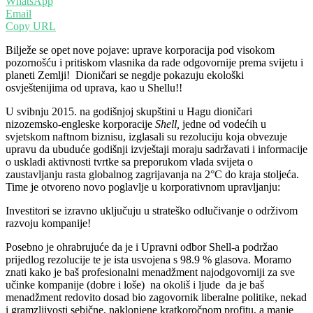
WhatsApp
Email
Copy URL
Bilježe se opet nove pojave: uprave korporacija pod visokom
pozornošću i pritiskom vlasnika da rade odgovornije prema svijetu i
planeti Zemlji! Dioničari se negdje pokazuju ekološki
osvještenijima od uprava, kao u Shellu!!
U svibnju 2015. na godišnjoj skupštini u Hagu dioničari
nizozemsko-engleske korporacije
Shell,
jedne od vodećih u
svjetskom naftnom biznisu, izglasali su rezoluciju koja obvezuje
upravu da ubuduće godišnji izvještaji moraju sadržavati i informacije
o uskladi aktivnosti tvrtke sa preporukom vlada svijeta o
zaustavljanju rasta globalnog zagrijavanja na 2°C do kraja stoljeća.
Time je otvoreno novo poglavlje u korporativnom upravljanju:
Investitori se izravno uključuju u strateško odlučivanje o održivom
razvoju kompanije!
Posebno je ohrabrujuće da je i Upravni odbor Shell-a podržao
prijedlog rezolucije te je ista usvojena s 98.9 % glasova. Moramo
znati kako je baš profesionalni menadžment najodgovorniji za sve
učinke kompanije (dobre i loše) na okoliš i ljude da je baš
menadžment redovito dosad bio zagovornik liberalne politike, nekad
i gramzljivosti sebične, naklonjene kratkoročnom profitu, a manje