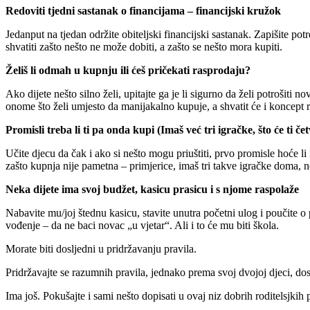
Redoviti tjedni sastanak o financijama – financijski kružok
Jedanput na tjedan održite obiteljski financijski sastanak. Zapišite pot
shvatiti zašto nešto ne može dobiti, a zašto se nešto mora kupiti.
Želiš li odmah u kupnju ili ćeš pričekati rasprodaju?
Ako dijete nešto silno želi, upitajte ga je li sigurno da želi potrošiti n
onome što želi umjesto da manijakalno kupuje, a shvatit će i koncept 
Promisli treba li ti pa onda kupi (Imaš već tri igračke, što će ti čet
Učite djecu da čak i ako si nešto mogu priuštiti, prvo promisle hoće l
zašto kupnja nije pametna – primjerice, imaš tri takve igračke doma, ne
Neka dijete ima svoj budžet, kasicu prasicu i s njome raspolaže
Nabavite mu/joj štednu kasicu, stavite unutra početni ulog i poučite 
vođenje – da ne baci novac „u vjetar“. Ali i to će mu biti škola.
Morate biti dosljedni u pridržavanju pravila.
Pridržavajte se razumnih pravila, jednako prema svoj dvojoj djeci, dos
Ima još. Pokušajte i sami nešto dopisati u ovaj niz dobrih roditelsjkih