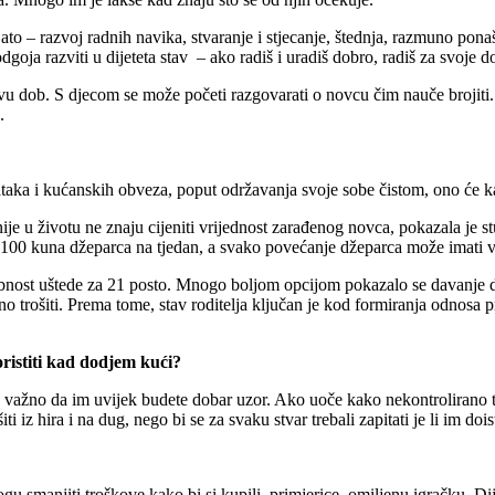
Zato – razvoj radnih navika, stvaranje i stjecanje, štednja, razmuno pon
dgoja razviti u dijeteta stav – ako radiš i uradiš dobro, radiš za svoje
hovu dob. S djecom se može početi razgovarati o novcu čim nauče brojiti
.
ataka i kućanskih obveza, poput održavanja svoje sobe čistom, ono će ka
e u životu ne znaju cijeniti vrijednost zarađenog novca, pokazala je st
 do 100 kuna džeparca na tjedan, a svako povećanje džeparca može imati v
nost uštede za 21 posto. Mnogo boljom opcijom pokazalo se davanje dj
no trošiti. Prema tome, stav roditelja ključan je kod formiranja odnosa
oristiti kad dodjem kući?
e važno da im uvijek budete dobar uzor. Ako uoče kako nekontrolirano tr
 iz hira i na dug, nego bi se za svaku stvar trebali zapitati je li im doi
 smanjiti troškove kako bi si kupili, primjerice, omiljenu igračku. Di