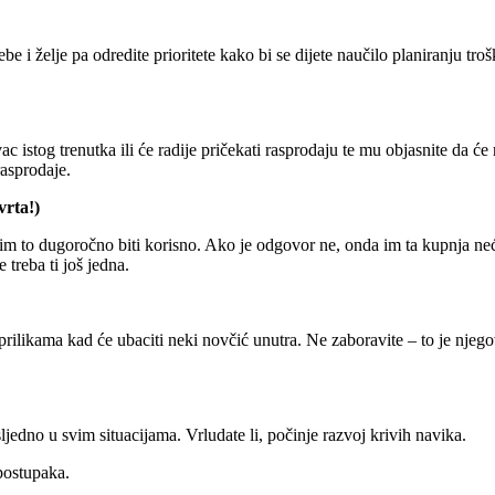
rebe i želje pa odredite prioritete kako bi se dijete naučilo planiranju tr
ovac istog trenutka ili će radije pričekati rasprodaju te mu objasnite da će
rasprodaje.
vrta!)
i im to dugoročno biti korisno. Ako je odgovor ne, onda im ta kupnja neć
 treba ti još jedna.
o prilikama kad će ubaciti neki novčić unutra. Ne zaboravite – to je nje
ljedno u svim situacijama. Vrludate li, počinje razvoj krivih navika.
 postupaka.