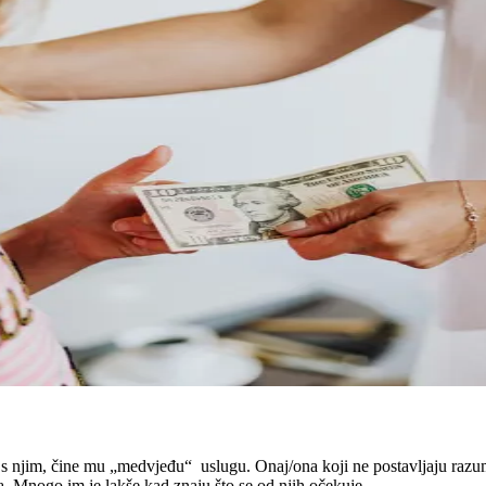
s njim, čine mu „medvjeđu“ uslugu. Onaj/ona koji ne postavljaju razumn
a. Mnogo im je lakše kad znaju što se od njih očekuje.