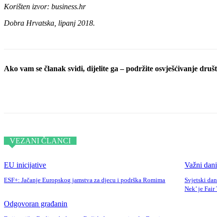
Korišten izvor: business.hr
Dobra Hrvatska, lipanj 2018.
Ako vam se članak svidi, dijelite ga – podržite osvješćivanje društv
Podijeli objavu
VEZANI ČLANCI
EU inicijative
Važni dani
ESF+: Jačanje Europskog jamstva za djecu i podrška Romima
Svjetski dan
Nek’ je Fair
Odgovoran građanin