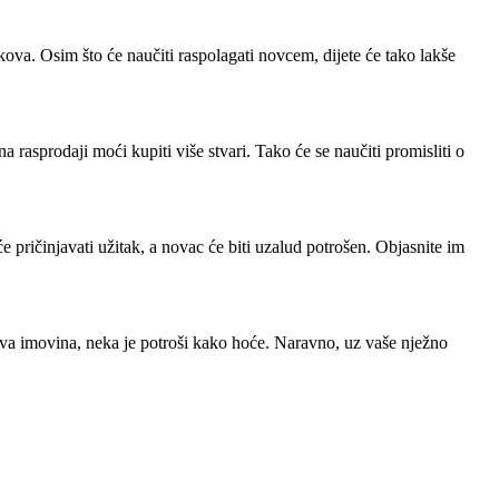
oškova. Osim što će naučiti raspolagati novcem, dijete će tako lakše
 na rasprodaji moći kupiti više stvari. Tako će se naučiti promisliti o
e pričinjavati užitak, a novac će biti uzalud potrošen. Objasnite im
gova imovina, neka je potroši kako hoće. Naravno, uz vaše nježno