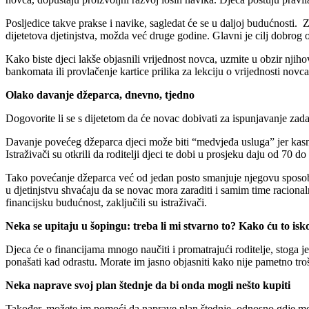
Posljedice takve prakse i navike, sagledat će se u daljoj budućnosti. 
dijetetova djetinjstva, možda već druge godine. Glavni je cilj dobrog o
Kako biste djeci lakše objasnili vrijednost novca, uzmite u obzir nji
bankomata ili provlačenje kartice prilika za lekciju o vrijednosti novca
Olako davanje džeparca, dnevno, tjedno
Dogovorite li se s dijetetom da će novac dobivati za ispunjavanje zad
Davanje povećeg džeparca djeci može biti “medvjeđa usluga” jer kasnij
Istraživači su otkrili da roditelji djeci te dobi u prosjeku daju od 70
Tako povećanje džeparca već od jedan posto smanjuje njegovu sposob
u djetinjstvu shvaćaju da se novac mora zaraditi i samim time racional
financijsku budućnost, zaključili su istraživači.
Neka se upitaju u šopingu: treba li mi stvarno to? Kako ću to isk
Djeca će o financijama mnogo naučiti i promatrajući roditelje, stoga j
ponašati kad odrastu. Morate im jasno objasniti kako nije pametno trošiti
Neka naprave svoj plan štednje da bi onda mogli nešto kupiti
Također, možete im pomoći da naprave plan štednje, odnosno gdje mogu