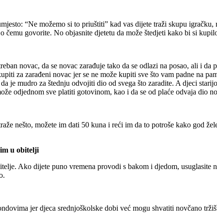
mjesto: “Ne možemo si to priuštiti” kad vas dijete traži skupu igračku,
će o čemu govorite. No objasnite djetetu da može štedjeti kako bi si kupi
reban novac, da se novac zarađuje tako da se odlazi na posao, ali i da p
upiti za zarađeni novac jer se ne može kupiti sve što vam padne na pamet, 
 je mudro za štednju odvojiti dio od svega što zaradite. A djeci starijoj
može odjednom sve platiti gotovinom, kao i da se od plaće odvaja dio n
aže nešto, možete im dati 50 kuna i reći im da to potroše kako god žele,
im u obitelji
oditelje. Ako dijete puno vremena provodi s bakom i djedom, usuglasite n
o.
 fondovima jer djeca srednjoškolske dobi već mogu shvatiti novčano tržiš