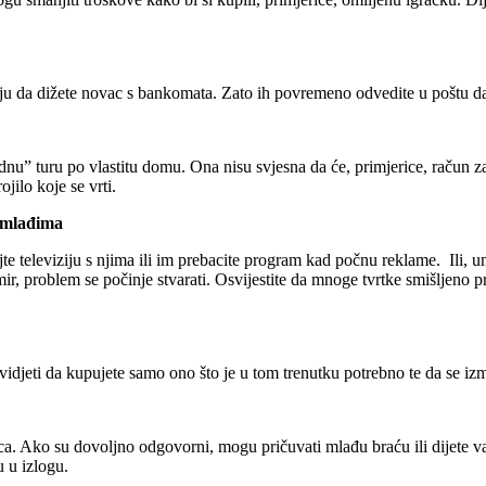
ju da dižete novac s bankomata. Zato ih povremeno odvedite u poštu da 
tednu” turu po vlastitu domu. Ona nisu svjesna da će, primjerice, račun z
ojilo koje se vrti.
ajmlađima
e televiziju s njima ili im prebacite program kad počnu reklame. Ili, um
i mir, problem se počinje stvarati. Osvijestite da mnoge tvrtke smišljeno 
idjeti da kupujete samo ono što je u tom trenutku potrebno te da se iz
ovca. Ako su dovoljno odgovorni, mogu pričuvati mlađu braću ili dijete va
u u izlogu.