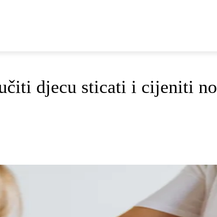
E
DOP I ODRŽIVI RAZVOJ
AKTUALNO
OSVRTI
iti djecu sticati i cijeniti n