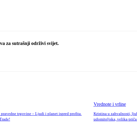
a za sutrašnji održivi svijet.
Vrednote i vrline
 pravedne trgovine – Ljudi i planet ispred profita.
Kristina u zahvalnosti, lj
 Trade!
udomiteljska, velika priča