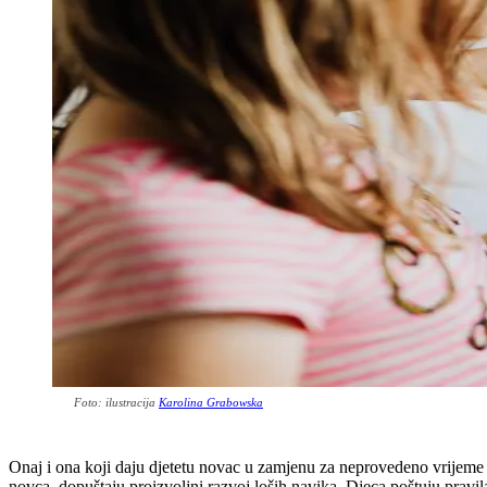
Foto: ilustracija
Karolina Grabowska
Onaj i ona koji daju djetetu novac u zamjenu za neprovedeno vrijeme 
novca, dopuštaju proizvoljni razvoj loših navika. Djeca poštuju pravil