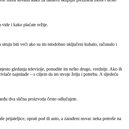
vide i kako plaćate režije.
a struju biti veći ako su im istodobno uključeni kuhalo, računalo i
jesto gledanja televizije, ponudite im nešto drugo, vrednije. Ako ih
privlače najmlađe – s ciljem da im stvoje želju i potrebu. A sljedeću
među dva slična proizvoda često odlučujete.
še prijateljice, oprati pod ili auto, a zarađeni novac neka potroše na