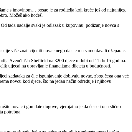
ašanje s imovinom… posao je za roditelja koji kreće još od najranijeg
 dobro. Možeš ako hoćeš.
. Od tada nadalje svaki je odlazak u kupovinu, podizanje novca s
snije više znati cijeniti novac nego da ste mu samo davali džeparac.
udija Sveučilišta Sheffield na 3200 djece u dobi od 11 do 15 godina.
elik utjecaj na upravljanje financijama dijeteta u budućnosti.
eci zadataka za čije ispunjavanje dobivaju novac, zbog čega ona već
 prema novcu kod djece, što na jedan način određuje i njihovu
ošite novac i gomilate dugove, vjerojatno je da će se i ona slično
sta potrebna.
jete mora shvatiti kako za nabavu skupljih predmeta mora i nešto