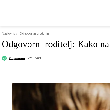
HRVATSKI REGISTAR DOP-A
RAZGOVORI I KOLUMN
Naslovnica
Odgovoran građanin
Odgovorni roditelj: Kako nauč
Odgovorno
22/06/2018
Podijeli objavu