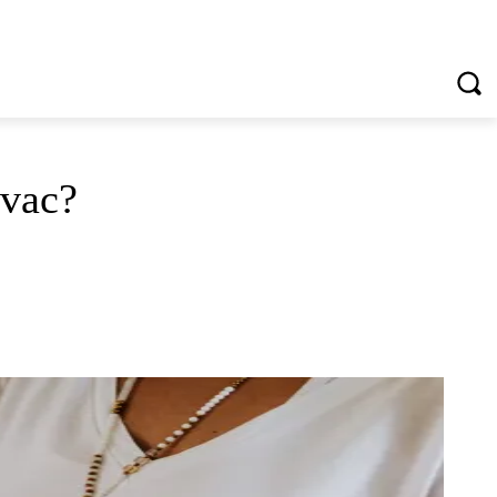
VREDNOTE I VRLINE
VIŠE...
ovac?