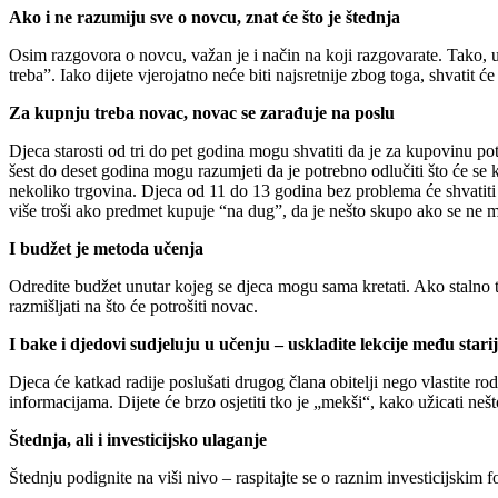
Ako i ne razumiju sve o novcu, znat će što je štednja
Osim razgovora o novcu, važan je i način na koji razgovarate. Tako, u
treba”. Iako dijete vjerojatno neće biti najsretnije zbog toga, shvatit 
Za kupnju treba novac, novac se zarađuje na poslu
Djeca starosti od tri do pet godina mogu shvatiti da je za kupovinu pot
šest do deset godina mogu razumjeti da je potrebno odlučiti što će se k
nekoliko trgovina. Djeca od 11 do 13 godina bez problema će shvatiti da
više troši ako predmet kupuje “na dug”, da je nešto skupo ako se ne 
I budžet je metoda učenja
Odredite budžet unutar kojeg se djeca mogu sama kretati. Ako stalno tr
razmišljati na što će potrošiti novac.
I bake i djedovi sudjeluju u učenju – uskladite lekcije među starij
Djeca će katkad radije poslušati drugog člana obitelji nego vlastite r
informacijama. Dijete će brzo osjetiti tko je „mekši“, kako užicati nešt
Štednja, ali i investicijsko ulaganje
Štednju podignite na viši nivo – raspitajte se o raznim investicijskim