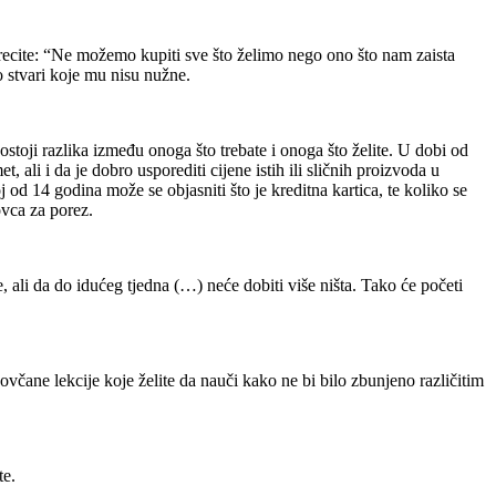
 recite: “Ne možemo kupiti sve što želimo nego ono što nam zaista
lo stvari koje mu nisu nužne.
ostoji razlika između onoga što trebate i onoga što želite. U dobi od
ali i da je dobro usporediti cijene istih ili sličnih proizvoda u
 od 14 godina može se objasniti što je kreditna kartica, te koliko se
ovca za porez.
 ali da do idućeg tjedna (…) neće dobiti više ništa. Tako će početi
ovčane lekcije koje želite da nauči kako ne bi bilo zbunjeno različitim
te.