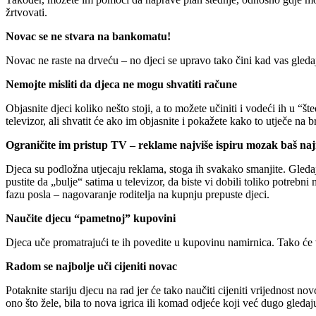
žrtvovati.
Novac se ne stvara na bankomatu!
Novac ne raste na drveću – no djeci se upravo tako čini kad vas gleda
Nemojte misliti da djeca ne mogu shvatiti račune
Objasnite djeci koliko nešto stoji, a to možete učiniti i vodeći ih u “š
televizor, ali shvatit će ako im objasnite i pokažete kako to utječe na br
Ograničite im pristup TV – reklame najviše ispiru mozak baš n
Djeca su podložna utjecaju reklama, stoga ih svakako smanjite. Gledajt
pustite da „bulje“ satima u televizor, da biste vi dobili toliko potrebn
fazu posla – nagovaranje roditelja na kupnju prepuste djeci.
Naučite djecu “pametnoj” kupovini
Djeca uče promatrajući te ih povedite u kupovinu namirnica. Tako će v
Radom se najbolje uči cijeniti novac
Potaknite stariju djecu na rad jer će tako naučiti cijeniti vrijednost n
ono što žele, bila to nova igrica ili komad odjeće koji već dugo gledaj