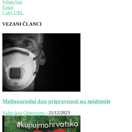
WhatsApp
Email
Copy URL
VEZANI ČLANCI
Međunarodni dan pripravnosti na epidemije
Važni dani
Odgovorno
-
21/12/2023