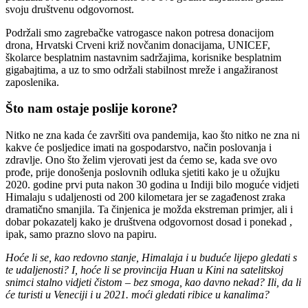
svoju društvenu odgovornost.
Podržali smo zagrebačke vatrogasce nakon potresa donacijom
drona, Hrvatski Crveni križ novčanim donacijama, UNICEF,
školarce besplatnim nastavnim sadržajima, korisnike besplatnim
gigabajtima, a uz to smo održali stabilnost mreže i angažiranost
zaposlenika.
Što nam ostaje poslije korone?
Nitko ne zna kada će završiti ova pandemija, kao što nitko ne zna ni
kakve će posljedice imati na gospodarstvo, način poslovanja i
zdravlje. Ono što želim vjerovati jest da ćemo se, kada sve ovo
prođe, prije donošenja poslovnih odluka sjetiti kako je u ožujku
2020. godine prvi puta nakon 30 godina u Indiji bilo moguće vidjeti
Himalaju s udaljenosti od 200 kilometara jer se zagađenost zraka
dramatično smanjila. Ta činjenica je možda ekstreman primjer, ali i
dobar pokazatelj kako je društvena odgovornost dosad i ponekad ,
ipak, samo prazno slovo na papiru.
Hoće li se, kao redovno stanje, Himalaja i u buduće lijepo gledati s
te udaljenosti? I, hoće li se provincija Huan u Kini na satelitskoj
snimci stalno vidjeti čistom – bez smoga, kao davno nekad? Ili, da li
će turisti u Veneciji i u 2021. moći gledati ribice u kanalima?