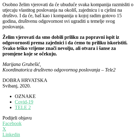
Osobno želim vjerovati da će ubuduće svaka kompanija razmisliti o
utjecaju vlastitog poslovanja na okoliš, zajednicu i u cjelini na
društvo. I da će, baš kao i kompanija u kojoj radim gotovo 15
godina, društvenu odgovornost svi ugraditi u temelje svog
poslovanja.
Želim vjerovati da smo dobili priliku za popravni ispit iz
odgovornosti prema zajednici i da ćemo tu priliku iskoristiti.
Svako teško vrijeme znači nevolju, ali otvara i šanse za
promjene koje se očekuju.
Marijana Grubešić,
Koordinatorica društveno odgovornog poslovanja –
Tele2
DOBRA HRVATSKA
Svibanj, 2020.
OZNAKE
Covid-19
TELE 2
Podijeli objavu
Facebook
X
Linkedin