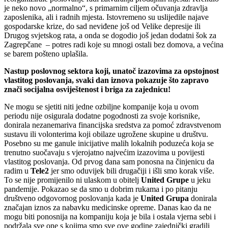
je neko novo „normalno“, s primarnim ciljem očuvanja zdravlja
zaposlenika, ali i radnih mjesta. Istovremeno su uslijedile najave
gospodarske krize, do sad neviđene još od Velike depresije ili
Drugog svjetskog rata, a onda se dogodio još jedan dodatni šok za
Zagrepčane – potres radi koje su mnogi ostali bez domova, a većina
se barem pošteno uplašila.
Nastup poslovnog sektora koji, unatoč izazovima za opstojnost
vlastitog poslovanja, svaki dan iznova pokazuje što zapravo
znači socijalna osviještenost i briga za zajednicu!
Ne mogu se sjetiti niti jedne ozbiljne kompanije koja u ovom
periodu nije osigurala dodatne pogodnosti za svoje korisnike,
donirala nezanemariva financijska sredstva za pomoć zdravstvenom
sustavu ili volonterima koji obilaze ugrožene skupine u društvu.
Posebno su me ganule inicijative malih lokalnih poduzeća koja se
trenutno suočavaju s vjerojatno najvećim izazovima u povijesti
vlastitog poslovanja. Od prvog dana sam ponosna na činjenicu da
radim u
Tele2
jer smo oduvijek bili drugačiji i išli smo korak više.
To se nije promijenilo ni ulaskom u obitelj
United Grupe
u jeku
pandemije. Pokazao se da smo u dobrim rukama i po pitanju
društveno odgovornog poslovanja kada je
United Grupa
donirala
značajan iznos za nabavku medicinske opreme. Danas kao da ne
mogu biti ponosnija na kompaniju koja je bila i ostala vjerna sebi i
podržala sve one s kojima smo sve ove godine zajednički gradili