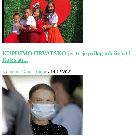
KUPUJMO HRVATSKO jer to je prilog održivosti!
Kako su...
Kolumne
Goran Tudor
-
14/12/2021