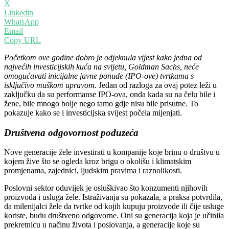
X
Linkedin
WhatsApp
Email
Copy URL
Početkom ove godine dobro je odjeknula vijest kako jedna od
najvećih investicijskih kuća na svijetu, Goldman Sachs, neće
omogućavati inicijalne javne ponude (IPO-ove) tvrtkama s
isključivo muškom upravom.
Jedan od razloga za ovaj potez leži u
zaključku da su performanse IPO-ova, onda kada su na čelu bile i
žene, bile mnogo bolje nego tamo gdje nisu bile prisutne. To
pokazuje kako se i investicijska svijest počela mijenjati.
Društvena odgovornost poduzeća
Nove generacije žele investirati u kompanije koje brinu o društvu u
kojem žive što se ogleda kroz brigu o okolišu i klimatskim
promjenama, zajednici, ljudskim pravima i raznolikosti.
Poslovni sektor oduvijek je osluškivao što konzumenti njihovih
proizvoda i usluga žele. Istraživanja su pokazala, a praksa potvrdila,
da milenijalci žele da tvrtke od kojih kupuju proizvode ili čije usluge
koriste, budu društveno odgovorne. Oni su generacija koja je učinila
prekretnicu u načinu života i poslovanja, a generacije koje su