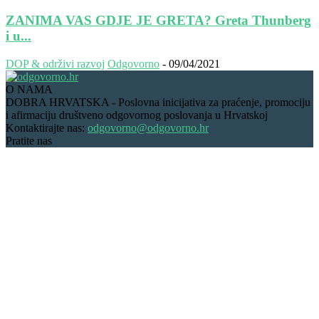
ZANIMA VAS GDJE JE GRETA? Greta Thunberg
i u...
DOP & održivi razvoj
Odgovorno
-
09/04/2021
O NAMA
DOBRA HRVATSKA - Poslovna inicijativa za praćenje, promociju
i afirmaciju društveno odgovornog poslovanja u Hrvatskoj
Kontaktirajte nas:
odgovorno@odgovorno.hr
Pratite nas