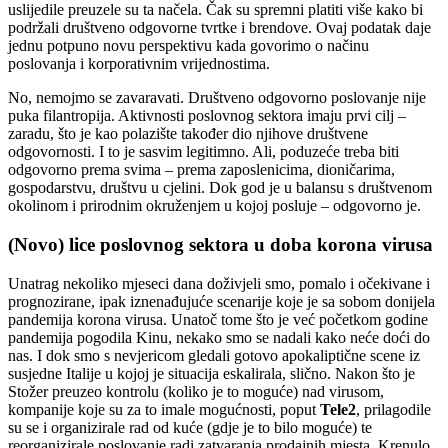
uslijedile preuzele su ta načela. Čak su spremni platiti više kako bi
podržali društveno odgovorne tvrtke i brendove. Ovaj podatak daje
jednu potpuno novu perspektivu kada govorimo o načinu
poslovanja i korporativnim vrijednostima.
No, nemojmo se zavaravati. Društveno odgovorno poslovanje nije
puka filantropija. Aktivnosti poslovnog sektora imaju prvi cilj –
zaradu, što je kao polazište također dio njihove društvene
odgovornosti. I to je sasvim legitimno. Ali, poduzeće treba biti
odgovorno prema svima – prema zaposlenicima, dioničarima,
gospodarstvu, društvu u cjelini. Dok god je u balansu s društvenom
okolinom i prirodnim okruženjem u kojoj posluje – odgovorno je.
(Novo) lice poslovnog sektora u doba korona virusa
Unatrag nekoliko mjeseci dana doživjeli smo, pomalo i očekivane i
prognozirane, ipak iznenađujuće scenarije koje je sa sobom donijela
pandemija korona virusa. Unatoč tome što je već početkom godine
pandemija pogodila Kinu, nekako smo se nadali kako neće doći do
nas. I dok smo s nevjericom gledali gotovo apokaliptične scene iz
susjedne Italije u kojoj je situacija eskalirala, slično. Nakon što je
Stožer preuzeo kontrolu (koliko je to moguće) nad virusom,
kompanije koje su za to imale mogućnosti, poput
Tele2
, prilagodile
su se i organizirale rad od kuće (gdje je to bilo moguće) te
reorganizirale poslovanje radi zatvaranja prodajnih mjesta. Krenulo