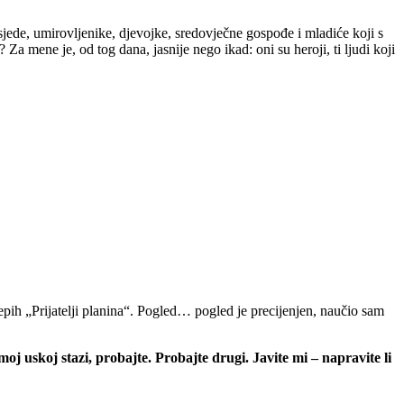
sjede, umirovljenike, djevojke, sredovječne gospođe i mladiće koji s
i?
Za mene je, od tog dana, jasnije nego ikad: oni su heroji, ti ljudi koji
ijepih „Prijatelji planina“. Pogled… pogled je precijenjen, naučio sam
j uskoj stazi, probajte. Probajte drugi. Javite mi – napravite li