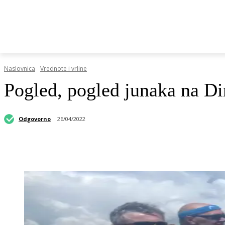
HRVATSKI REGISTAR DOP-A
RAZGOVORI I KOLUMN
Naslovnica
Vrednote i vrline
Pogled, pogled junaka na Di
Odgovorno
26/04/2022
Podijeli objavu