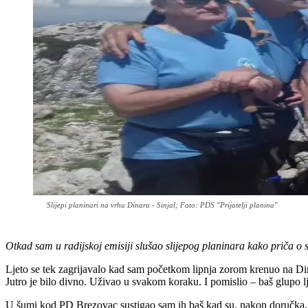
Slijepi planinari na vrhu Dinara - Sinjal; Foto: PDS "Prijatelji planina"
Otkad sam u radijskoj emisiji slušao slijepog planinara kako priča o 
Ljeto se tek zagrijavalo kad sam početkom lipnja zorom krenuo na Di
Jutro je bilo divno.
Uživao u svakom koraku
.
I pomislio – baš glupo l
U šumi kod PD Brezovac sustigao sam ih baš kad su, nakon doručka, i on