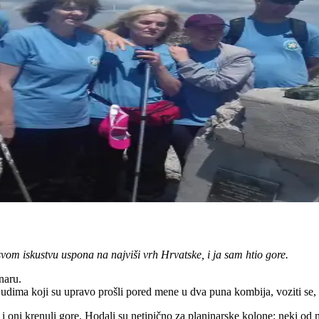
svom iskustvu uspona na najviši vrh Hrvatske, i ja sam htio gore.
naru.
judima koji su upravo prošli pored mene u dva puna kombija, voziti se, a
i krenuli gore. Hodali su netipično za planinarske kolone: neki od njih d