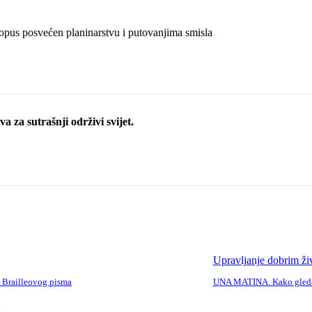
v opus posvećen planinarstvu i putovanjima smisla
a za sutrašnji održivi svijet.
Upravljanje dobrim ž
n Brailleovog pisma
UNA MATINA. Kako gledat