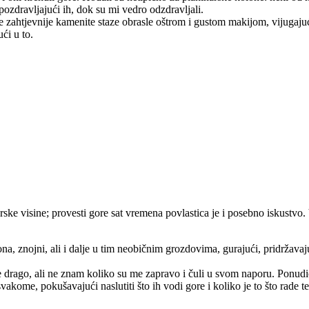
 pozdravljajući ih, dok su mi vedro odzdravljali.
e zahtjevnije kamenite staze obrasle oštrom i gustom makijom, vijugajuć
ći u to.
rske visine; provesti gore sat vremena povlastica je i posebno iskustv
, znojni, ali i dalje u tim neobičnim grozdovima, gurajući, pridržavajuć
m je drago, ali ne znam koliko su me zapravo i čuli u svom naporu. Pon
vakome, pokušavajući naslutiti što ih vodi gore i koliko je to što rade teš