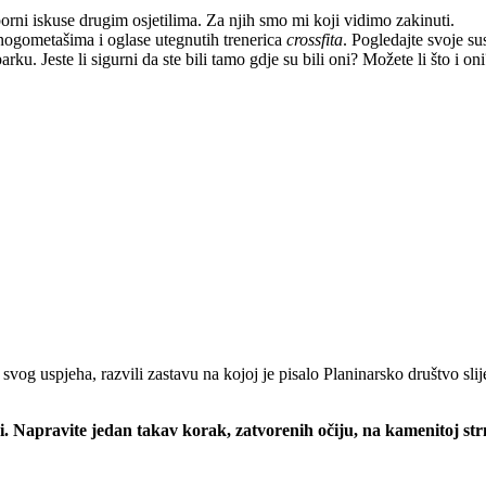
uporni iskuse drugim osjetilima. Za njih smo mi koji vidimo zakinuti.
nogometašima i oglase utegnutih trenerica
crossfita
. Pogledajte svoje su
parku
.
Jeste li sigurni da ste bili tamo gdje su bili oni? Možete li što i on
 svog uspjeha, razvili zastavu na kojoj je pisalo Planinarsko društvo sl
. Napravite jedan takav korak, zatvorenih očiju, na kamenitoj strmo