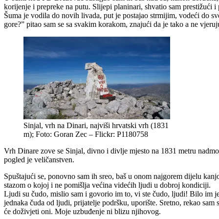
korijenje i prepreke na putu. Slijepi planinari, shvatio sam prestižući i
Šuma je vodila do novih livada, put je postajao strmijim, vodeći do sv
gore?” pitao sam se sa svakim korakom, znajući da je tako a ne vjeruju
Sinjal, vrh na Dinari, najviši hrvatski vrh (1831
m); Foto: Goran Zec – Flickr: P1180758
Vrh Dinare zove se Sinjal, divno i divlje mjesto na 1831 metru nadmo
pogled je veličanstven.
Spuštajući se, ponovno sam ih sreo, baš u onom najgorem dijelu kanjona
stazom o kojoj i ne pomišlja većina videćih ljudi u dobroj kondiciji.
Ljudi su čudo, mislio sam i govorio im to, vi ste čudo, ljudi! Bilo i
jednaka čuda od ljudi, prijatelje podršku, uporište. Sretno, rekao sam s
će doživjeti oni. Moje uzbuđenje ni blizu njihovog.