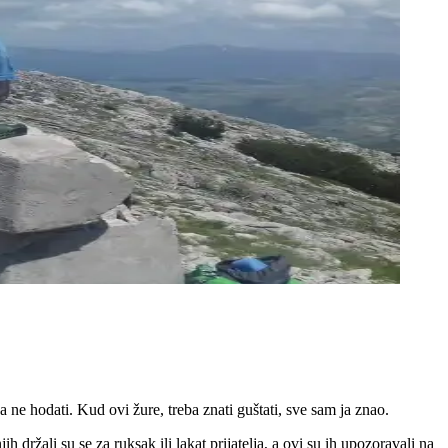
 ne hodati. Kud ovi žure, treba znati guštati, sve sam ja znao.
ržali su se za ruksak ili lakat prijatelja, a ovi su ih upozoravali na