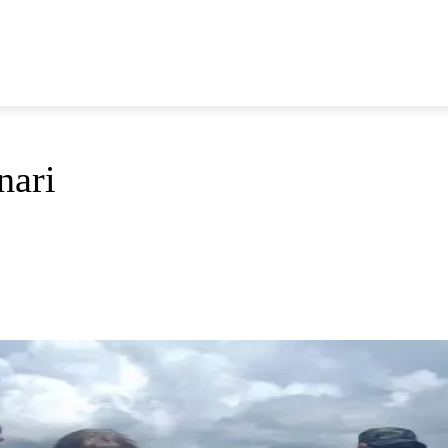
E
DOP I ODRŽIVI RAZVOJ
AKTUALNO
OSVRTI
nari