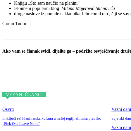
Knjigu „Što sam naučio na planini“
Istoimeni popularni blog
Milana Majerović-Stilinovića
druge naslove iz ponude nakladnika Libricon d.o.o., čiji se sa
Goran Tudor
Ako vam se članak svidi, dijelite ga – podržite osvješćivanje društv
Podijeli objavu
VEZANI ČLANCI
Osvrti
Važni dani
Priključi se! Planinarska kultura u našoj regiji afirmira pravilo:
Svjetski da
„Pick One Leave None“
Važni dani