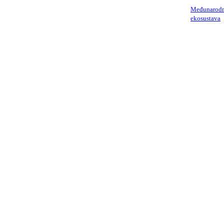
Međunarodni
ekosustava