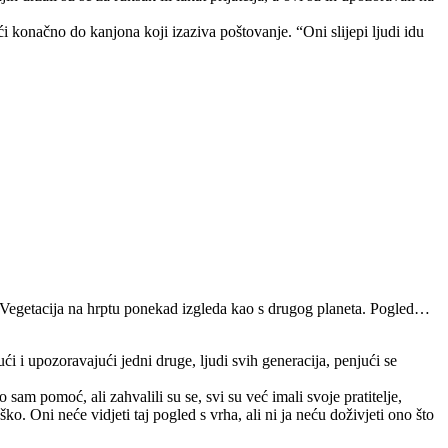
i konačno do kanjona koji izaziva poštovanje. “Oni slijepi ljudi idu
o. Vegetacija na hrptu ponekad izgleda kao s drugog planeta. Pogled…
i i upozoravajući jedni druge, ljudi svih generacija, penjući se
udio sam pomoć
,
ali zahvalili su se, svi su već imali svoje pratitelje,
ko. Oni neće vidjeti taj pogled s vrha, ali ni ja neću doživjeti ono što