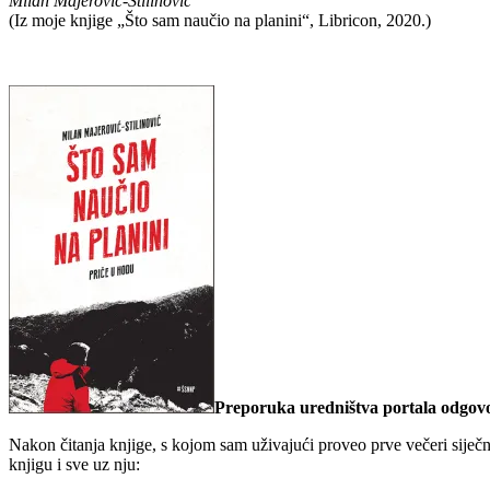
Milan Majerović-Stilinović
(Iz moje knjige „Što sam naučio na planini“, Libricon, 2020.)
Preporuka uredništva portala odgov
Nakon čitanja knjige, s kojom sam uživajući proveo prve večeri siječn
knjigu i sve uz nju: