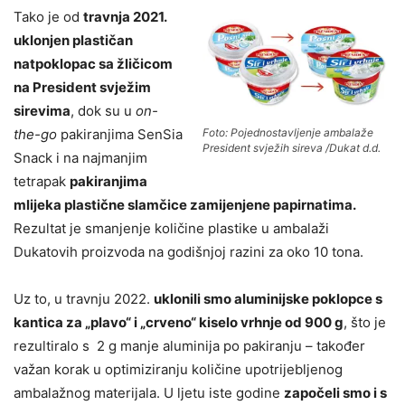
Tako je od
travnja 2021.
uklonjen plastičan
natpoklopac sa žličicom
na President svježim
sirevima
, dok su u
on-
Foto: Pojednostavljenje ambalaže
the-go
pakiranjima SenSia
President svježih sireva /Dukat d.d.
Snack i na najmanjim
tetrapak
pakiranjima
mlijeka plastične slamčice zamijenjene papirnatima.
Rezultat je smanjenje količine plastike u ambalaži
Dukatovih proizvoda na godišnjoj razini za oko 10 tona.
Uz to, u travnju 2022.
uklonili smo aluminijske poklopce s
kantica za „plavo“ i „crveno“ kiselo vrhnje od 900 g
, što je
rezultiralo s 2 g manje aluminija po pakiranju – također
važan korak u optimiziranju količine upotrijebljenog
ambalažnog materijala. U ljetu iste godine
započeli smo i s