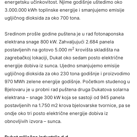
energetsku učinkovitost. Njime godišnje uštedimo oko
3.000.000 kWh toplinske energije i smanjujemo emisije
ugljičnog dioksida za oko 700 tona.
Sredinom prošle godine puštena je u rad fotonaponska
elektrana snage 800 kW. Zahvaljujući
2.684 panela
2
postavljenih na gotovo 5.000 m
krovišta skladišta na
zagrebačkoj lokaciji,
Dukat oko sedam posto električne
energije dobiva iz sunca. Ujedno smanjujemo emisije
ugljičnog dioksida za oko 230 tona godišnje i proizvodimo
970 MWh zelene energije godišnje. Početkom studenog u
Bjelovaru je u probni rad puštena druga Dukatova solarna
elektrana – snage 300 kW koja se sastoji od 945 panela
postavljenih na 1.750 m2 krova bjelovarske tvornice, pa se
ondje oko tri posto električne energije dobiva iz
obnovljivih izvora – sunca.