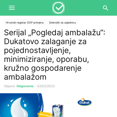
Hrvatski registar DOP primjera
Dobrobit za zajednicu
Serijal „Pogledaj ambalažu“:
Dukatovo zalaganje za
pojednostavljenje,
minimiziranje, oporabu,
kružno gospodarenje
ambalažom
Objavio
Odgovorno
-
02/02/2023