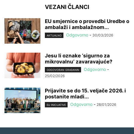
VEZANI ČLANCI
EU smjernice o provedbi Uredbe o
ambalaži i ambalažnom...
Odgovorno
-
30/03/2026
AKTUALNO
Jesu li oznake ‘sigurno za
mikrovalnu’ zavaravajuće?
Odgovorno
-
ODGOVORAN GRAĐANIN
25/02/2026
Prijavite se do 15. veljače 2026. i
postanite mladi...
Odgovorno
-
28/01/2026
EU INICIJATIVE