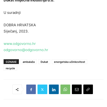
Dukat mliječna industrija d.d.
U suradnji
DOBRA HRVATSKA
Siječanj, 2023.
www.odgovorno.hr
odgovorno@odgovorno.hr
OZNAKE
ambalaža
Dukat
energetska učinkovitost
recycle