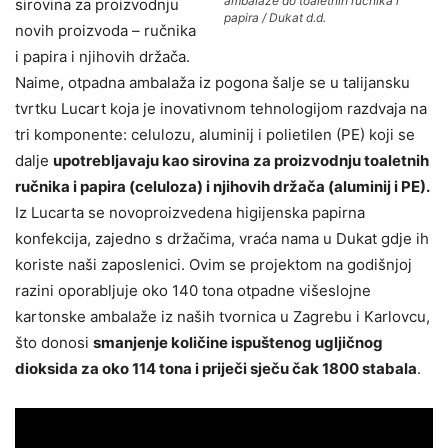
ambalaže do toaletnih ručnika i
sirovina za proizvodnju
papira / Dukat d.d.
novih proizvoda – ručnika
i papira i njihovih držača.
Naime, otpadna ambalaža iz pogona šalje se u talijansku
tvrtku Lucart koja je inovativnom tehnologijom razdvaja na
tri komponente: celulozu, aluminij i polietilen (PE) koji se
dalje
upotrebljavaju kao sirovina za proizvodnju toaletnih
ručnika i papira (celuloza) i njihovih držača (aluminij i PE).
Iz Lucarta se novoproizvedena higijenska papirna
konfekcija, zajedno s držačima, vraća nama u Dukat gdje ih
koriste naši zaposlenici. Ovim se projektom na godišnjoj
razini oporabljuje oko 140 tona otpadne višeslojne
kartonske ambalaže iz naših tvornica u Zagrebu i Karlovcu,
što donosi
smanjenje količine ispuštenog ugljičnog
dioksida za oko 114 tona i priječi sječu čak 1800 stabala
.