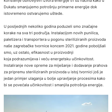
korištenje obnovljivih izvora energije tri su načina kako u
Dukatu
smanjujemo potrošnju primarne energije dok
istovremeno ostvarujemo uštede.
U posljednjih nekoliko godina poduzeli smo značajne
korake na sva tri područja. Instalacijom
novih punilica,
paletizera i transportera u pogonu steriliziranih proizvoda
naše zagrebačke
tvornice koncem 2021. godine poboljšali
smo, uz ostalo, efikasnost u proizvodnji
koja
podrazumijeva i veću energetsku učinkovitost.
Instaliranje nove opreme za miješanje i dodavanje prahova
za pripremu steriliziranih proizvoda u istoj tvornici još je
jedan primjer ulaganja u bolje upravljanje procesima kako
bi se povećala učinkovitost i smanjila potrošnja energije.