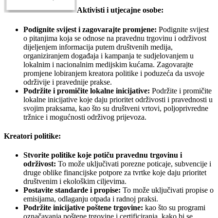
Aktivisti i utjecajne osobe:
Podignite svijest i zagovarajte promjene:
Podignite svijest
o pitanjima koja se odnose na pravednu trgovinu i održivost
dijeljenjem informacija putem društvenih medija,
organiziranjem događaja i kampanja te sudjelovanjem u
lokalnim i nacionalnim medijskim kućama. Zagovarajte
promjene lobiranjem kreatora politike i poduzeća da usvoje
održivije i pravednije prakse.
Podržite i promičite lokalne inicijative:
Podržite i promičite
lokalne inicijative koje daju prioritet održivosti i pravednosti u
svojim praksama, kao što su društveni vrtovi, poljoprivredne
tržnice i mogućnosti održivog prijevoza.
Kreatori politike:
Stvorite politike koje potiču pravednu trgovinu i
održivost:
To može uključivati ​​porezne poticaje, subvencije i
druge oblike financijske potpore za tvrtke koje daju prioritet
društvenim i ekološkim ciljevima.
Postavite standarde i propise:
To može uključivati ​​propise o
emisijama, odlaganju otpada i radnoj praksi.
Podržite inicijative poštene trgovine:
kao što su programi
označavanja poštene trgovine i certificiranja, kako bi se