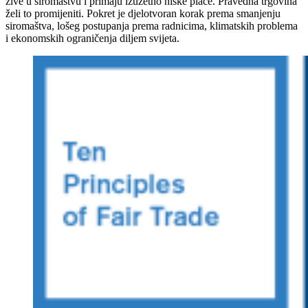
žive u siromaštvu i primaju izuzetno niske plaće. Pravedna trgovina
želi to promijeniti. Pokret je djelotvoran korak prema smanjenju
siromaštva, lošeg postupanja prema radnicima, klimatskih problema
i ekonomskih ograničenja diljem svijeta.