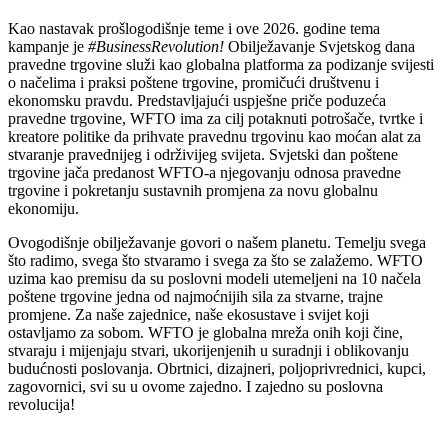
Kao nastavak prošlogodišnje teme i ove 2026. godine tema
kampanje je
#BusinessRevolution!
Obilježavanje Svjetskog dana
pravedne trgovine služi kao globalna platforma za podizanje svijesti
o načelima i praksi poštene trgovine, promičući društvenu i
ekonomsku pravdu. Predstavljajući uspješne priče poduzeća
pravedne trgovine, WFTO ima za cilj potaknuti potrošače, tvrtke i
kreatore politike da prihvate pravednu trgovinu kao moćan alat za
stvaranje pravednijeg i održivijeg svijeta. Svjetski dan poštene
trgovine jača predanost WFTO-a njegovanju odnosa pravedne
trgovine i pokretanju sustavnih promjena za novu globalnu
ekonomiju.
Ovogodišnje obilježavanje govori o našem planetu. Temelju svega
što radimo, svega što stvaramo i svega za što se zalažemo. WFTO
uzima kao premisu da su poslovni modeli utemeljeni na 10 načela
poštene trgovine jedna od najmoćnijih sila za stvarne, trajne
promjene. Za naše zajednice, naše ekosustave i svijet koji
ostavljamo za sobom. WFTO je globalna mreža onih koji čine,
stvaraju i mijenjaju stvari, ukorijenjenih u suradnji i oblikovanju
budućnosti poslovanja. Obrtnici, dizajneri, poljoprivrednici, kupci,
zagovornici, svi su u ovome zajedno. I zajedno su poslovna
revolucija!