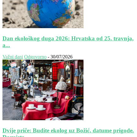
Dan ekološkog duga 2026: Hrvatska od 25. travnja,
a...
Važni dani
Odgovorno
-
30/07/2026
Dvije priče: Budite ekolog uz Božić, datume prigode.