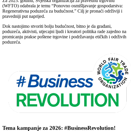
Za 2023. godinu, Svjetska organizacija za pravednu trgovinu
(WFTO) odabrala je temu “Ponovno osmišljavanje gospodarstva:
Regenerativna poduzeća za budućnost.” Cilj je pronaći održiviji i
pravedniji put naprijed.
Dok nastojimo stvoriti bolju budućnost, bitno je da građani,
poduzeća, aktivisti, utjecajni ljudi i kreatori politika rade zajedno na
promicanju prakse poštene trgovine i podržavanju etičkih i održivih
poduzeća.
Tema kampanje za 2026: #BusinessRevolution!