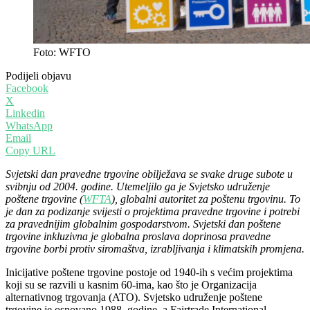
Foto: WFTO
Podijeli objavu
Facebook
X
Linkedin
WhatsApp
Email
Copy URL
Svjetski dan pravedne trgovine obilježava se svake druge subote u
svibnju od 2004. godine. Utemeljilo ga je Svjetsko udruženje
poštene trgovine (
WFTA
), globalni autoritet za poštenu trgovinu. To
je dan za podizanje svijesti o projektima pravedne trgovine i potrebi
za pravednijim globalnim gospodarstvom. Svjetski dan poštene
trgovine inkluzivna je globalna proslava doprinosa pravedne
trgovine borbi protiv siromaštva, izrabljivanja i klimatskih promjena.
Inicijative poštene trgovine postoje od 1940-ih s većim projektima
koji su se razvili u kasnim 60-ima, kao što je Organizacija
alternativnog trgovanja (ATO). Svjetsko udruženje poštene
trgovine je osnovano 1988. godine, a Fairtrade International