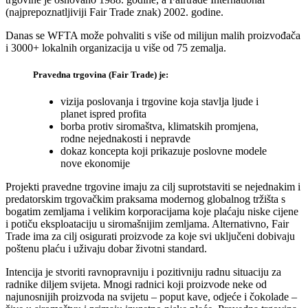
(najprepoznatljiviji Fair Trade znak) 2002. godine.
Danas se WFTA može pohvaliti s više od milijun malih proizvođača
i 3000+ lokalnih organizacija u više od 75 zemalja.
Pravedna trgovina (Fair Trade) je:
vizija poslovanja i trgovine koja stavlja ljude i
planet ispred profita
borba protiv siromaštva, klimatskih promjena,
rodne nejednakosti i nepravde
dokaz koncepta koji prikazuje poslovne modele
nove ekonomije
Projekti pravedne trgovine imaju za cilj suprotstaviti se nejednakim i
predatorskim trgovačkim praksama modernog globalnog tržišta s
bogatim zemljama i velikim korporacijama koje plaćaju niske cijene
i potiču eksploataciju u siromašnijim zemljama. Alternativno, Fair
Trade ima za cilj osigurati proizvode za koje svi uključeni dobivaju
poštenu plaću i uživaju dobar životni standard.
Intencija je stvoriti ravnopravniju i pozitivniju radnu situaciju za
radnike diljem svijeta. Mnogi radnici koji proizvode neke od
najunosnijih proizvoda na svijetu – poput kave, odjeće i čokolade –