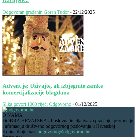
Darujete...
Odgovoran građanin
Goran Tudor
-
22/12/2025
Advent je: Uživajte, ali izbjegnite zamke
komercijalizacije blagdana
Slika govori 1000 riječi
Odgovorno
-
01/12/2025
O NAMA
DOBRA HRVATSKA - Poslovna inicijativa za praćenje, promociju
i afirmaciju društveno odgovornog poslovanja u Hrvatskoj
Kontaktirajte nas:
odgovorno@odgovorno.hr