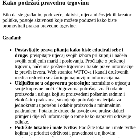
Kako podržati pravednu trgovinu
Bilo da ste građanin, poduzeće, aktivist, utjecajni čovjek ili kreator
politike, postoje aktivnosti koje možete poduzeti kako biste
promovirali praksu pravedne trgovine.
Građani:
Postavljajte prava pitanja kako biste educirali sebe i
druge:
preispitajte utjecaj svojih izbora pri kupnji i načela
svojih omiljenih marki i poslovanja. Pročitajte o poštenoj
trgovini, načelima poštene trgovine i tražite prave informacije
iz pravih izvora. Web stranica WFTO-a i kanali društvenih
medija redovito se ažuriraju najnovijim informacijama.
Uključite se u odgovornu potrošnju:
razmislite o utjecaju
svoje kupovne moći. Odgovorna potrošnja znači odabir
proizvoda i usluga koji su proizvedeni poštenim radnim i
ekološkim praksama, smanjenje potrošnje materijala za
jednokratnu upotrebu i odabir proizvoda s minimalnim
pakiranjem. Potaknite druge da usvoje ove prakse dajući
primjer i dijeleći informacije o tome kako napraviti održivije
odluke.
Podržite lokalne i male tvrtke:
Podržite lokalne i male tvrtke
kojima je prioritet održivost i pravednost u njihovim