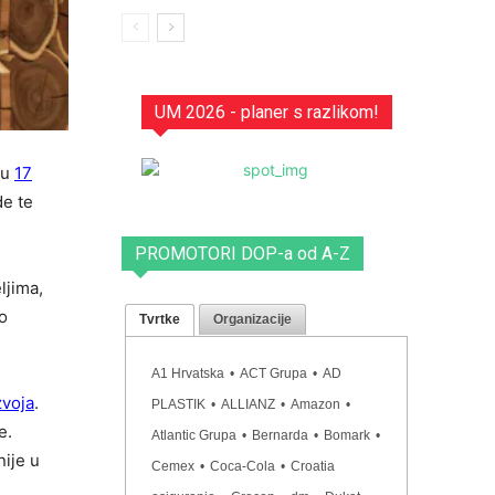
UM 2026 - planer s razlikom!
su
17
de te
PROMOTORI DOP-a od A-Z
ljima,
o
Tvrtke
Organizacije
A1 Hrvatska
•
ACT Grupa
•
AD
zvoja
.
PLASTIK
•
ALLIANZ
•
Amazon
•
e.
Atlantic Grupa
•
Bernarda
•
Bomark
•
nije u
Cemex
•
Coca-Cola
•
Croatia