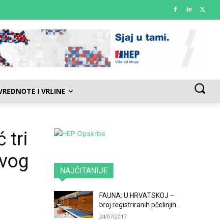
VREDNOTE I VRLINE
 tri
ivog
NAJČITANIJE
FAUNA: U HRVATSKOJ –
broj registriranih pčelinjih...
24/07/2017