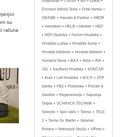
osiguranje
•
Crocon
•
dm
•
Dukat
•
Ericsson Nikola Tesla
•
Erste banka
•
jenjivi
GRAWE
•
Hauska & Partner
•
HBOR
eni su
•
Heineken
•
HELB
•
Henkel
•
HEP
ći računa
•
HEP Opskrba
•
Holcim Hrvatska
•
Hrvatska Lutrija
•
Hrvatske šume
•
Hrvatski kišobran
•
Hrvatski telekom
•
Humana Nova
•
IKEA
•
Ilirija
•
INA
•
JGL
•
Kaufland Hrvatska
•
KONČAR
•
Kraš
•
Lidl Hrvatska
•
M.E.P.
•
OTP
banka
•
PBZ
•
Podravka
•
Procter &
Gamble
•
Regeneracija
•
Saponija
Osijek
•
SCHRACK TECHNIK
•
Selectio
•
Spin Valis
•
Tehnix
•
TELE
2
•
Terme Sv. Martin
•
Valamar
Riviera
•
Vetropack Straža
•
VIPnet
•