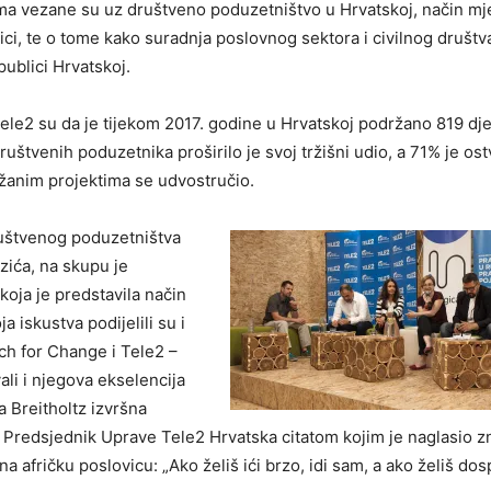
ima vezane su uz društveno poduzetništvo u Hrvatskoj, način mj
nici, te o tome kako suradnja poslovnog sektora i civilnog društ
ublici Hrvatskoj.
le2 su da je tijekom 2017. godine u Hrvatskoj podržano 819 dje
štvenih poduzetnika proširilo je svoj tržišni udio, a 71% je ostv
držanim projektima se udvostručio.
ruštvenog poduzetništva
zića, na skupu je
oja je predstavila način
 iskustva podijelili su i
ch for Change i Tele2 –
ali i njegova ekselencija
a Breitholtz izvršna
ć, Predsjednik Uprave Tele2 Hrvatska citatom kojim je naglasio z
na afričku poslovicu: „Ako želiš ići brzo, idi sam, a ako želiš dos