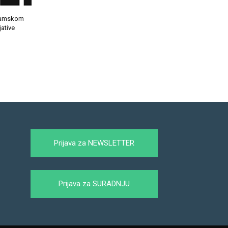
gramskom
jative
Prijava za NEWSLETTER
Prijava za SURADNJU