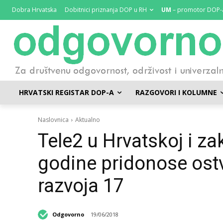
Dobra Hrvatska
Dobitnici priznanja DOP u RH
UM
– promotor DOP-
HRVATSKI REGISTAR DOP-A
RAZGOVORI I KOLUMNE
Naslovnica
Aktualno
Tele2 u Hrvatskoj i za
godine pridonose ostv
razvoja 17
Odgovorno
19/06/2018