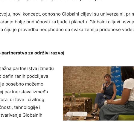
azvoju, novi koncept, odnosno Globalni ciljevi su univerzalni, prim
aranje bolje budućnosti za ljude i planetu. Globalni ciljevi usvoj
 i za čiju je provedbu neophodno da svaka zemlja pridonese vode
o partnerstvo za održivi razvoj
snažna partnerstva između
 definiranih podciljeva
vdje posebno možemo
načaj partnerstava između
ora, države i civilnog
čnosti, tehnologije i
stvarivanje Globalnih