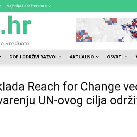
a
Najbolja DOP literatura
DOP I ODRŽIVI RAZVOJ
AKTUALNO
OSVRTI
klada Reach for Change već
arenju UN-ovog cilja održ