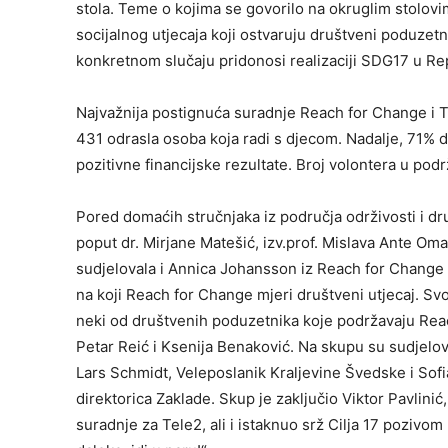
stola. Teme o kojima se govorilo na okruglim stolov
socijalnog utjecaja koji ostvaruju društveni poduzet
konkretnom slučaju pridonosi realizaciji SDG17 u Rep
Najvažnija postignuća suradnje Reach for Change i Te
431 odrasla osoba koja radi s djecom. Nadalje, 71% dru
pozitivne financijske rezultate. Broj volontera u po
Pored domaćih stručnjaka iz područja održivosti i d
poput dr. Mirjane Matešić, izv.prof. Mislava Ante Oma
sudjelovala i Annica Johansson iz Reach for Change k
na koji Reach for Change mjeri društveni utjecaj. Svoja
neki od društvenih poduzetnika koje podržavaju Rea
Petar Reić i Ksenija Benaković. Na skupu su sudjelov
Lars Schmidt, Veleposlanik Kraljevine Švedske i Sofi
direktorica Zaklade. Skup je zaključio Viktor Pavlini
suradnje za Tele2, ali i istaknuo srž Cilja 17 pozivom 