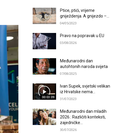
Ptice, ptići, vrijeme
gniježdenja. A gnijezdo –...
04/05/2023
Pravo na popravak u EU
03/08/2026
Međunarodni dan
autohtonih naroda svijeta
07/08/2025
Ivan Supek, svjetski velikan
iz Hrvatske nema...
00:03:09
31/07/2023
Međunarodni dan mladih
2026.: Različiti konteksti,
zajedničke...
30/07/2026