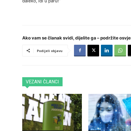
daleko, idi u paru!“
Ako vam se članak svidi, dijelite ga – podržite osvje
Podijeli objavu
VEZANI ČLANCI