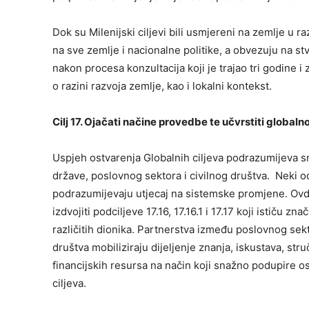
Dok su Milenijski ciljevi bili usmjereni na zemlje u r
na sve zemlje i nacionalne politike, a obvezuju na stv
nakon procesa konzultacija koji je trajao tri godine
o razini razvoja zemlje, kao i lokalni kontekst.
Cilj 17. Ojačati načine provedbe te učvrstiti globaln
Uspjeh ostvarenja Globalnih ciljeva podrazumijeva 
države, poslovnog sektora i civilnog društva. Neki od
podrazumijevaju utjecaj na sistemske promjene. O
izdvojiti podciljeve 17.16, 17.16.1 i 17.17 koji ističu z
različitih dionika. Partnerstva između poslovnog sekt
društva mobiliziraju dijeljenje znanja, iskustava, stru
financijskih resursa na način koji snažno podupire o
ciljeva.