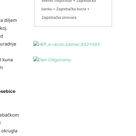
Wiener osiguranje
•
Zagrebačka
banka
•
Zagrebačka burza
•
Zagrebačka pivovara
a diljem
koj.
ad
suradnje
0 kuna
ih
posebice
grebačkom
d
 okrugla