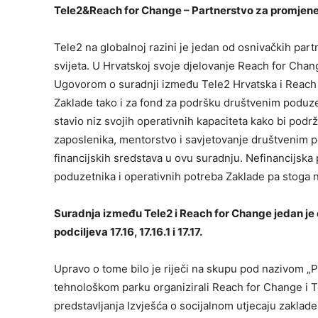
Tele2&Reach for Change – Partnerstvo za promjen
Tele2 na globalnoj razini je jedan od osnivačkih par
svijeta. U Hrvatskoj svoje djelovanje Reach for Chan
Ugovorom o suradnji između Tele2 Hrvatska i Reach f
Zaklade tako i za fond za podršku društvenim poduze
stavio niz svojih operativnih kapaciteta kako bi pod
zaposlenika, mentorstvo i savjetovanje društvenim 
financijskih sredstava u ovu suradnju. Nefinancijsk
poduzetnika i operativnih potreba Zaklade pa stoga n
Suradnja između Tele2 i Reach for Change jedan je o
podciljeva 17.16, 17.16.1 i 17.17.
Upravo o tome bilo je riječi na skupu pod nazivom „
tehnološkom parku organizirali Reach for Change i T
predstavljanja Izvješća o socijalnom utjecaju zaklad