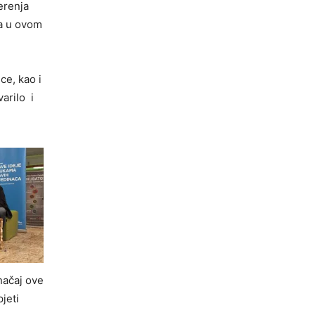
erenja
va u ovom
ce, kao i
arilo i
načaj ove
pjeti