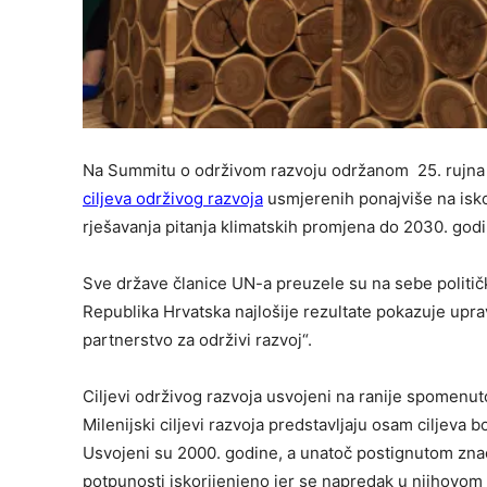
Na Summitu o održivom razvoju održanom 25. rujna 2
ciljeva održivog razvoja
usmjerenih ponajviše na isko
rješavanja pitanja klimatskih promjena do 2030. god
Sve države članice UN-a preuzele su na sebe polit
Republika Hrvatska najlošije rezultate pokazuje uprav
partnerstvo za održivi razvoj“.
Ciljevi održivog razvoja usvojeni na ranije spomen
Milenijski ciljevi razvoja predstavljaju osam ciljeva b
Usvojeni su 2000. godine, a unatoč postignutom znača
potpunosti iskorijenjeno jer se napredak u njihovom 