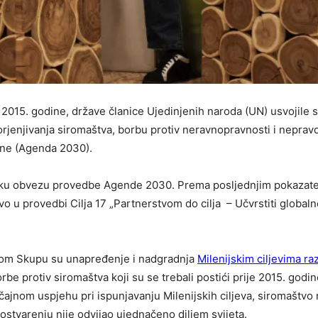
015. godine, države članice Ujedinjenih naroda (UN) usvojile 
rjenjivanja siromaštva, borbu protiv neravnopravnosti i neprav
ine (Agenda 2030).
ičku obvezu provedbe Agende 2030. Prema posljednjim pokazate
o u provedbi Cilja 17 „Partnerstvom do cilja – Učvrstiti globaln
utom Skupu su unapređenje i nadgradnja
Milenijskim ciljevima ra
orbe protiv siromaštva koji su se trebali postići prije 2015. godin
jnom uspjehu pri ispunjavanju Milenijskih ciljeva, siromaštvo 
ostvarenju nije odvijao ujednačeno diljem svijeta.