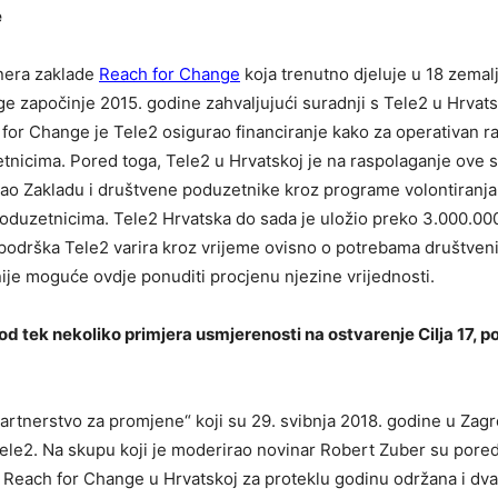
e
tnera zaklade
Reach for Change
koja trenutno djeluje u 18 zemalj
ge započinje 2015. godine zahvaljujući suradnji s Tele2 u Hrvats
or Change je Tele2 osigurao financiranje kako za operativan r
tnicima. Pored toga, Tele2 u Hrvatskoj je na raspolaganje ove 
ržao Zakladu i društvene poduzetnike kroz programe volontiranja
poduzetnicima. Tele2 Hrvatska do sada je uložio preko 3.000.00
a podrška Tele2 varira kroz vrijeme ovisno o potrebama društven
ije moguće ovdje ponuditi procjenu njezine vrijednosti.
d tek nekoliko primjera usmjerenosti na ostvarenje Cilja 17, 
Partnerstvo za promjene“ koji su 29. svibnja 2018. godine u Za
ele2. Na skupu koji je moderirao novinar Robert Zuber su pore
e Reach for Change u Hrvatskoj za proteklu godinu održana i dva