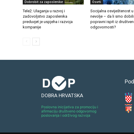
Dobrobit za zaposlenike
Osvrti
Tele2: Ulaganja u razvoj i
Socijalna osviještenost 
zadovoljstvo zaposlenika
nevolje – da li smo dobili 
preduvjet je uspjeha i razvoja
popravni ispit iz društve
kompanije
odgovornosti?
Pod
DOBRA HRVATSKA
Poslovna inicijativa za promociju i
afirmaciju društveno odgovornog
poslovanja i održivog razvoja