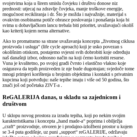
svojstvima koja u širem smislu čovjeku i društvu donose niz
prednosti: utjecaj na zdravlje čovjeka, manje troškove energije,
mogućnost recikliranja i dr. Što je možda i najvažnije, materijal s
ovakvim osobinama potiče obrasce poslovanja i ponašanja koja bi
svima u dobavljačkom lancu trebala biti prioritet, uvažavajući okoliš
kao kriterij kojem nema alternative.
Ako to promatramo sa strane uvažavanja koncepta „životnog ciklusa
proizvoda i usluga“ (life cycle aproach) koji je usko povezan s
okolišnim otiskom, postajemo svjesni svih dobrobiti koje određuju
naš današnji izbor, odnosno način na koji ćemo koristiti resurse.
Vuna je kvalitetno, po svojoj građi čvrsto i elastično vlakno koje
osigurava da tepih proizveden iz nje bude dugotrajan; svjedoče tome
mnogi primjeri korištenja u brojnim objektima i kontakti s privatnim
kupcima koji potvrđuju: naše tepihe imaju i više od 50 godina, što
znači još od početaka ZIVT-a .
ReGALERIJA danas, u skladu sa zajednicom i
društvom
U sklopu novog prostora za izradu tepiha, koji po nekim svojim
karakteristikama i koncepta „hand made-a“ poprima i obilježja
„craft“ proizvodnje, otvoren je i prodajno-izložbeni prostor u kojem
se 3-4 puta godišnje, uz puni „support“ reGALERIJE, održavaju