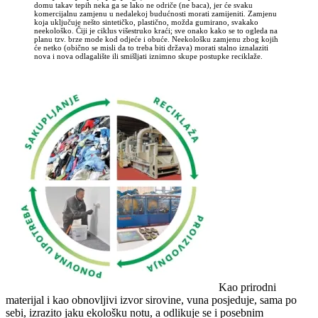
domu takav tepih neka ga se lako ne odriče (ne baca), jer će svaku
komercijalnu zamjenu u nedalekoj budućnosti morati zamijeniti. Zamjenu
koja uključuje nešto sintetičko, plastično, možda gumirano, svakako
neekološko. Čiji je ciklus višestruko kraći; sve onako kako se to ogleda na
planu tzv. brze mode kod odjeće i obuće. Neekološku zamjenu zbog kojih
će netko (obično se misli da to treba biti država) morati stalno iznalaziti
nova i nova odlagalište ili smišljati iznimno skupe postupke reciklaže.
Kao prirodni
materijal i kao obnovljivi izvor sirovine, vuna posjeduje, sama po
sebi, izrazito jaku ekološku notu, a odlikuje se i posebnim