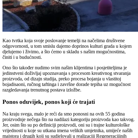
Kao tvrtka koja svoje poslovanje temelji na načelima društvene
odgovornosti, u tom smislu dajemo doprinos kulturi grada u kojem
djelujemo i živimo, a što ćemo u skladu s našim mogućnostima,
činiti i u budućnosti.
Ono što također nudimo svim našim klijentima i posjetiteljima je
jedinstveni doživljaj upoznavanja s procesom kreativnog stvaranja
proizvoda, od dizajn studija, preko procesa bojanja u vlastitoj
bojadisaoni, ručnog taftinga i završne dorade tepiha uz mogućnost
razgledavanja trenutnog postava izložbe.
Ponos oduvijek, ponos koji će trajati
Na kraju svega, malo je reći da smo ponosni na ovih 55 godina
proizvodnje nečega što na nadilazi kategoriju proizvoda kao takvog.
Jer, osim što su po definiciji proizvodi, oni su i trajne kulturološke
vrijednosti u koje su utkana imena velikih umjetnika, umijeće naših
majstora i drugih koji su sudjelovali u realizaciji Regeneracijinih