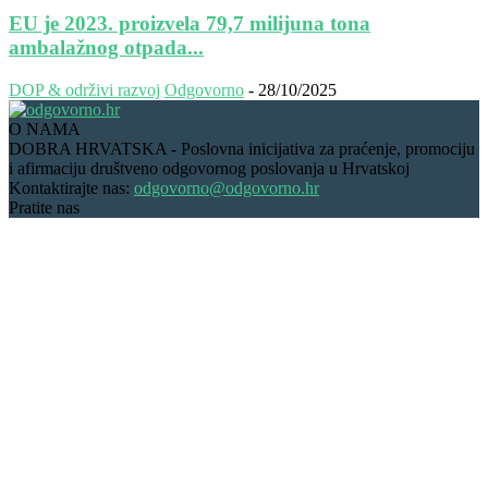
EU je 2023. proizvela 79,7 milijuna tona
ambalažnog otpada...
DOP & održivi razvoj
Odgovorno
-
28/10/2025
O NAMA
DOBRA HRVATSKA - Poslovna inicijativa za praćenje, promociju
i afirmaciju društveno odgovornog poslovanja u Hrvatskoj
Kontaktirajte nas:
odgovorno@odgovorno.hr
Pratite nas