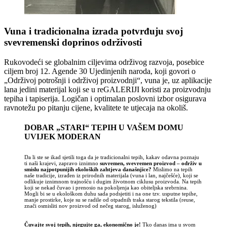
Vuna i tradicionalna izrada potvrđuju svoj
svevremenski doprinos održivosti
Rukovodeći se globalnim ciljevima održivog razvoja, posebice
ciljem broj 12. Agende 30 Ujedinjenih naroda, koji govori o
„Održivoj potrošnji i održivoj proizvodnji“, vuna je, uz aplikacije
lana jedini materijal koji se u reGALERIJI koristi za proizvodnju
tepiha i tapiserija. Logičan i optimalan poslovni izbor osigurava
ravnotežu po pitanju cijene, kvalitete te utjecaja na okoliš.
DOBAR „STARI“ TEPIH U VAŠEM DOMU
UVIJEK MODERAN
Da li ste se ikad sjetili toga da je tradicionalni tepih, kakav odavna poznaju
ti naši krajevi, zapravo iznimno
suvremen, svevremen proizvod – održiv u
smislu najpotpunijih ekoloških zahtjeva današnjice?
Mislimo na tepih
naše tradicije, izrađen iz prirodnih materijala (vuna i lan, najčešće), koji se
odlikuje iznimnom trajnošću i dugim životnom ciklusu proizvoda. Na tepih
koji se nekad čuvao i prenosio na pokoljenja kao obiteljska srebrnina.
Mogli bi se u ekološkom duhu sada podsjetiti i na one tzv. usputne tepihe,
manje prostirke, koje su se radile od otpadnih traka starog tekstila (reuse,
znači osmisliti nov proizvod od nečeg starog, isluženog)
Čuvajte svoj tepih, njegujte ga, ekonomično je!
Tko danas ima u svom