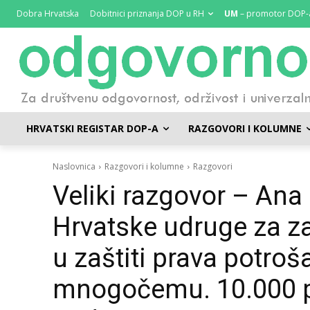
Dobra Hrvatska
Dobitnici priznanja DOP u RH
UM
– promotor DOP-
HRVATSKI REGISTAR DOP-A
RAZGOVORI I KOLUMNE
Naslovnica
Razgovori i kolumne
Razgovori
Veliki razgovor – Ana
Hrvatske udruge za za
u zaštiti prava potro
mnogočemu. 10.000 p