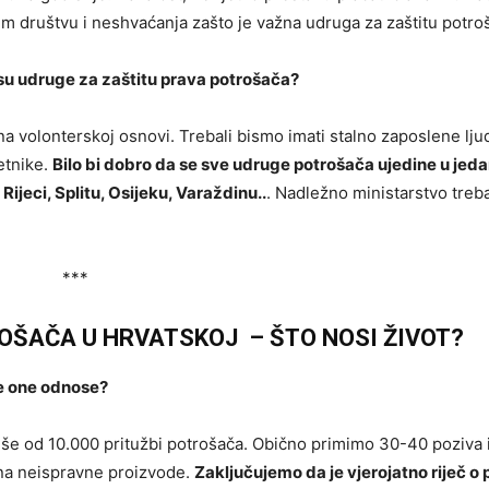
šem društvu i neshvaćanja zašto je važna udruga za zaštitu potro
tusu udruge za zaštitu prava potrošača?
na volonterskoj osnovi. Trebali bismo imati stalno zaposlene lju
etnike.
Bilo bi dobro da se sve udruge potrošača ujedine u jeda
Rijeci, Splitu, Osijeku, Varaždinu..
. Nadležno ministarstvo treba
***
ROŠAČA U HRVATSKOJ – ŠTO NOSI ŽIVOT?
se one odnose?
više od 10.000 pritužbi potrošača. Obično primimo 30-40 poziva 
 na neispravne proizvode.
Zaključujemo da je vjerojatno riječ o