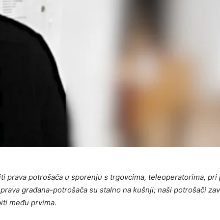
titi prava potrošača u sporenju s trgovcima, teleoperatorima, pri
prava građana-potrošača su stalno na kušnji; naši potrošači zav
biti među prvima.