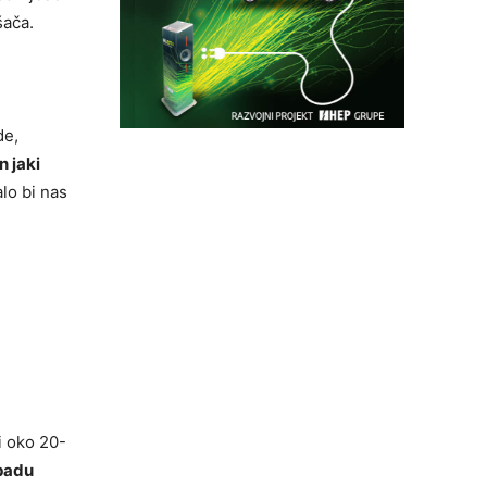
šača.
de,
n jaki
lo bi nas
i oko 20-
 padu