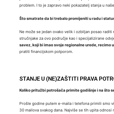
problem. I to je zapravo neki pokazatelj stanja u na
Što smatrate da bi trebalo promijeniti u radu i sta
Ne može se jedan ovako velik i ozbiljan posao raditi 
stručnjake za ovo područje kao i specijalizirane odvj
savez, koji bi imao svoje regionalne urede, recimo u 
pratiti financijskom potporom.
STANJE U (NE)ZAŠTITI PRAVA POT
Koliko pritužbi potrošača primite godišnje i na što 
Prošle godine putem e-maila i telefona primili smo 
30 mailova svakog dana. Najviše se tih upita odnosi