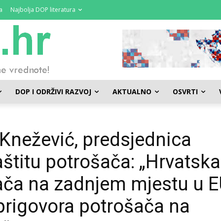
a
Najbolja DOP literatura
DOP I ODRŽIVI RAZVOJ
AKTUALNO
OSVRTI
 Knežević, predsjednica
štitu potrošača: „Hrvatska
šača na zadnjem mjestu u E
rigovora potrošača na