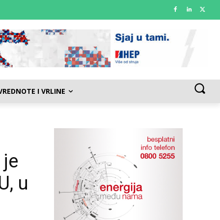
VREDNOTE I VRLINE
 je
U, u