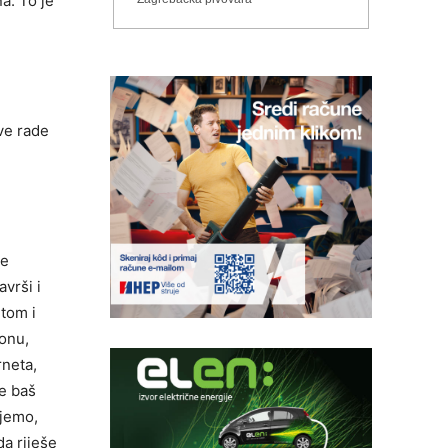
a. To je
ve rade
te
vrši i
tom i
fonu,
rneta,
je baš
ujemo,
da riješe