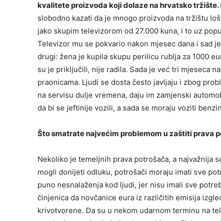
kvalitete proizvoda koji dolaze na hrvatsko tržište.
slobodno kazati da je mnogo proizvoda na tržištu loš
jako skupim televizorom od 27.000 kuna, i to uz popus
Televizor mu se pokvario nakon mjesec dana i sad je na
drugi: žena je kupila skupu perilicu rublja za 1000 eura
su je priključili, nije radila. Sada je već tri mjeseca 
praonicama. Ljudi se dosta često javljaju i zbog prob
na servisu dulje vremena, daju im zamjenski automobil
da bi se jeftinije vozili, a sada se moraju voziti ben
Što smatrate najvećim problemom u zaštiti prava 
Nekoliko je temeljnih prava potrošača, a najvažnija 
mogli donijeti odluku, potrošači moraju imati sve potr
puno nesnalaženja kod ljudi, jer nisu imali sve potr
činjenica da novčanice eura iz različitih emisija izgl
krivotvorene. Da su u nekom udarnom terminu na televiz