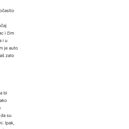
očastio
učaj
ac i čim
 i u
m je auto
baš zato
a bi
jako
e
 da su
i. Ipak,