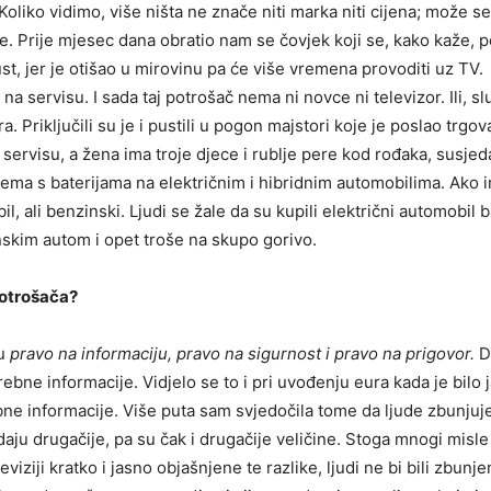
Koliko vidimo, više ništa ne znače niti marka niti cijena; može se
e. Prije mjesec dana obratio nam se čovjek koji se, kako kaže, p
t, jer je otišao u mirovinu pa će više vremena provoditi uz TV.
 servisu. I sada taj potrošač nema ni novce ni televizor. Ili, sl
. Priključili su je i pustili u pogon majstori koje je poslao trgov
na servisu, a žena ima troje djece i rublje pere kod rođaka, susjeda
lema s baterijama na električnim i hibridnim automobilima. Ako i
, ali benzinski. Ljudi se žale da su kupili električni automobil 
zinskim autom i opet troše na skupo gorivo.
potrošača?
su
pravo na informaciju, pravo na sigurnost i pravo na prigovor.
D
ebne informacije. Vidjelo se to i pri uvođenju eura kada je bilo 
ebne informacije. Više puta sam svjedočila tome da ljude zbunjuj
edaju drugačije, pa su čak i drugačije veličine. Stoga mnogi misle
iji kratko i jasno objašnjene te razlike, ljudi ne bi bili zbunjen