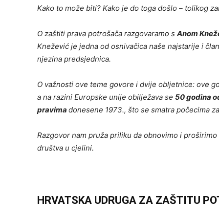
Kako to može biti? Kako je do toga došlo – tolikog z
O zaštiti prava potrošača razgovaramo s
Anom Kneže
Knežević je
jedna od osnivačica naše najstarije i čla
njezina predsjednica.
O važnosti ove teme govore i dvije obljetnice: ove 
a na razini Europske unije obilježava se
50 godina od
pravima
donesene 1973., što se smatra počecima za
Razgovor nam pruža priliku da obnovimo i proširimo s
društva u cjelini.
HRVATSKA UDRUGA ZA ZAŠTITU PO