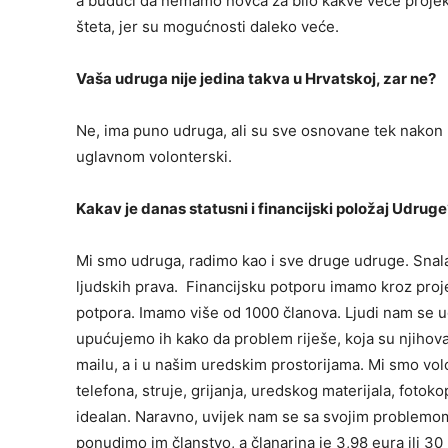
a budući da nemamo novca za bilo kakve veće projekt
šteta, jer su mogućnosti daleko veće.
Vaša udruga nije jedina takva u Hrvatskoj, zar ne?
Ne, ima puno udruga, ali su sve osnovane tek nakon 
uglavnom volonterski.
Kakav je danas statusni i financijski položaj Udru
Mi smo udruga, radimo kao i sve druge udruge. Snalaz
ljudskih prava. Financijsku potporu imamo kroz projek
potpora. Imamo više od 1000 članova. Ljudi nam se 
upućujemo ih kako da problem riješe, koja su njihov
mailu, a i u našim uredskim prostorijama. Mi smo volo
telefona, struje, grijanja, uredskog materijala, fotok
idealan. Naravno, uvijek nam se sa svojim problemom m
ponudimo im članstvo, a članarina je 3,98 eura ili 30