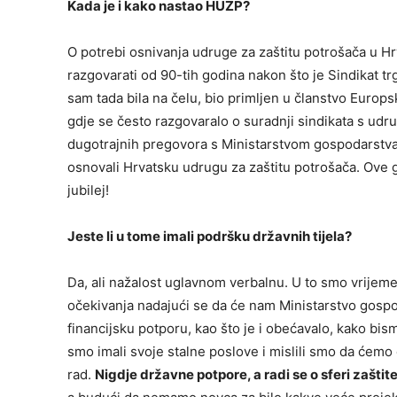
Kada je i kako nastao HUZP?
O potrebi osnivanja udruge za zaštitu potrošača u H
razgovarati od 90-tih godina nakon što je Sindikat t
sam tada bila na čelu, bio primljen u članstvo Europ
gdje se često razgovaralo o suradnji sindikata s ud
dugotrajnih pregovora s Ministarstvom gospodarstva
osnovali Hrvatsku udrugu za zaštitu potrošača. Ove 
jubilej!
Jeste li u tome imali podršku državnih tijela?
Da, ali nažalost uglavnom verbalnu. U to smo vrijeme 
očekivanja nadajući se da će nam Ministarstvo gospo
financijsku potporu, kao što je i obećavalo, kako bi
smo imali svoje stalne poslove i mislili smo da ćemo d
rad.
Nigdje državne potpore, a radi se o sferi zašti