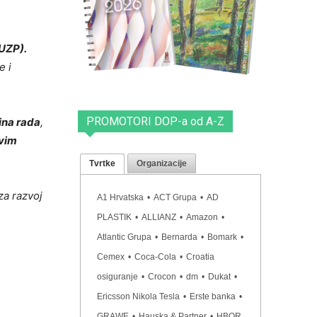
UZP).
e i
PROMOTORI DOP-a od A-Z
ina rada
,
ovim
Tvrtke
Organizacije
za razvoj
A1 Hrvatska
•
ACT Grupa
•
AD
PLASTIK
•
ALLIANZ
•
Amazon
•
Atlantic Grupa
•
Bernarda
•
Bomark
•
Cemex
•
Coca-Cola
•
Croatia
osiguranje
•
Crocon
•
dm
•
Dukat
•
Ericsson Nikola Tesla
•
Erste banka
•
GRAWE
•
Hauska & Partner
•
HBOR