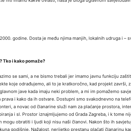
e niti imamo kakve ovlasti, naša je uloga uglavnom savjetodavn
2000. godine. Dosta je među njima manjih, lokalnih udruga i – s
ge? Tko i kako pomaže?
imo se sami, a ne bismo trebali jer imamo javnu funkciju zašti
te koje odrađujemo, ali to je kratkoročno, kad projekt završi, za
uglavnom jave kada imaju neki problem, a mi im pomažemo savje
a prava i kako da ih ostvare. Dostupni smo svakodnevno na tele
nteri, a novac od članarine služi nam za plaćanje prostora, inte
opiranja i sl. Prostor iznajmljujemo od Grada Zagreba, i k tome ni
ogu obratiti i ljudi koji nisu naši članovi. Nakon što ih savjet
 kuna godišnje. Nažalost, nerijetko prestanu plaćati članarinu ka