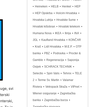
•
Heineken
•
HELB
•
Henkel
•
HEP
•
HEP Opskrba
•
Holcim Hrvatska
•
Hrvatska Lutrija
•
Hrvatske šume
•
Hrvatski kišobran
•
Hrvatski telekom
•
Humana Nova
•
IKEA
•
Ilirija
•
INA
•
JGL
•
Kaufland Hrvatska
•
KONČAR
•
Kraš
•
Lidl Hrvatska
•
M.E.P.
•
OTP
banka
•
PBZ
•
Podravka
•
Procter &
Gamble
•
Regeneracija
•
Saponija
Osijek
•
SCHRACK TECHNIK
•
Selectio
•
Spin Valis
•
Tehnix
•
TELE
2
•
Terme Sv. Martin
•
Valamar
Riviera
•
Vetropack Straža
•
VIPnet
•
uge, svi
Wiener osiguranje
•
Zagrebačka
terski
banka
•
Zagrebačka burza
•
nterski,
Zagrebačka pivovara