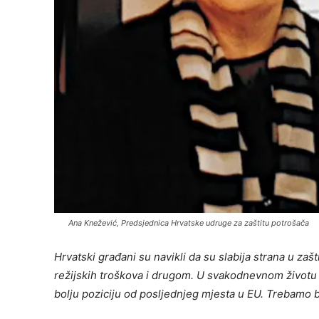
Ana Knežević, Predsjednica Hrvatske udruge za zaštitu potrošača
Hrvatski građani su navikli da su slabija strana u zaš
režijskih troškova i drugom. U svakodnevnom životu 
bolju poziciju od posljednjeg mjesta u EU. Trebamo 