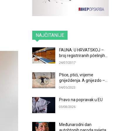
NAJČITANIJE
FAUNA: U HRVATSKOJ –
broj registriranih pčelinjih...
24/07/2017
Ptice, ptići, vrijeme
gniježdenja. A gnijezdo –...
04/05/2023
Pravo na popravak u EU
03/08/2026
Međunarodni dan
autohtonih naroda svijeta