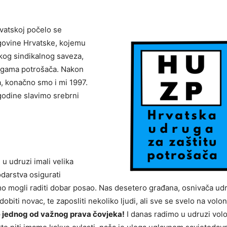
rvatskoj počelo se
rgovine Hrvatske, kojemu
skog sindikalnog saveza,
rugama potrošača. Nakon
, konačno smo i mi 1997.
godine slavimo srebrni
u udruzi imali velika
darstva osigurati
smo mogli raditi dobar posao. Nas desetero građana, osnivača udr
obiti novac, te zaposliti nekoliko ljudi, ali sve se svelo na volon
te jednog od važnog prava čovjeka!
I danas radimo u udruzi volo