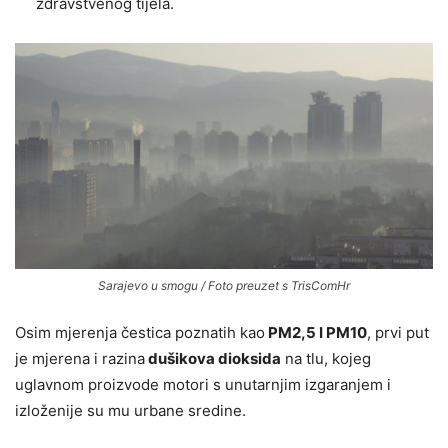
zdravstvenog tijela.
Sarajevo u smogu / Foto preuzet s TrisComHr
Osim mjerenja čestica poznatih kao
PM2,5 I PM10
, prvi put
je mjerena i razina
dušikova dioksida
na tlu, kojeg
uglavnom proizvode motori s unutarnjim izgaranjem i
izloženije su mu urbane sredine.