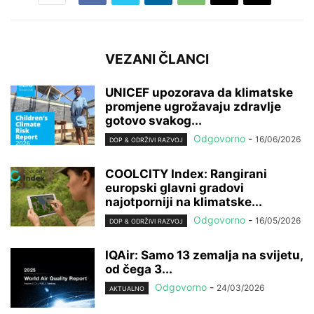
VEZANI ČLANCI
UNICEF upozorava da klimatske
promjene ugrožavaju zdravlje
gotovo svakog...
Odgovorno
-
16/06/2026
DOP & ODRŽIVI RAZVOJ
COOLCITY Index: Rangirani
europski glavni gradovi
najotporniji na klimatske...
Odgovorno
-
16/05/2026
DOP & ODRŽIVI RAZVOJ
IQAir: Samo 13 zemalja na svijetu,
od čega 3...
Odgovorno
-
24/03/2026
AKTUALNO