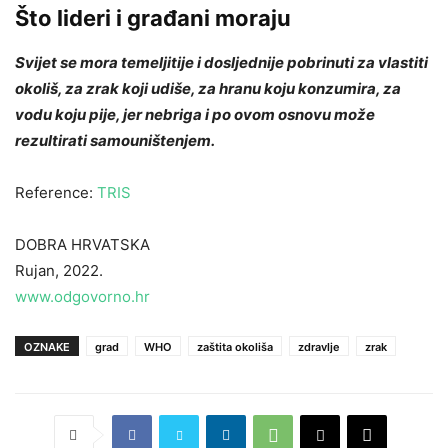
Što lideri i građani moraju
Svijet se mora temeljitije i dosljednije pobrinuti za vlastiti
okoliš, za zrak koji udiše, za hranu koju konzumira, za
vodu koju pije, jer nebriga i po ovom osnovu može
rezultirati samouništenjem.
Reference:
TRIS
DOBRA HRVATSKA
Rujan, 2022.
www.odgovorno.hr
OZNAKE
grad
WHO
zaštita okoliša
zdravlje
zrak