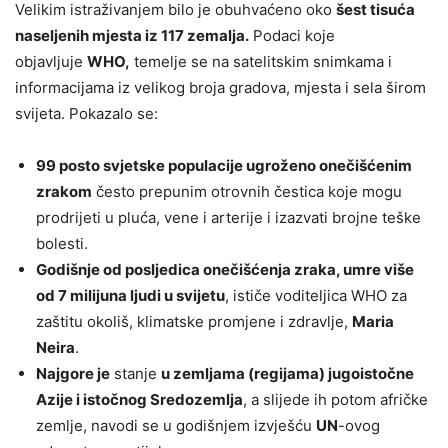
Velikim istraživanjem bilo je obuhvaćeno oko
šest tisuća
naseljenih mjesta iz 117 zemalja.
Podaci koje
objavljuje
WHO,
temelje se na satelitskim snimkama i
informacijama iz velikog broja gradova, mjesta i sela širom
svijeta. Pokazalo se:
99 posto svjetske populacije ugroženo onečišćenim
zrakom
često prepunim otrovnih čestica koje mogu
prodrijeti u pluća, vene i arterije i izazvati brojne teške
bolesti.
Godišnje od posljedica onečišćenja zraka, umre više
od 7 milijuna ljudi u svijetu
, ističe voditeljica WHO za
zaštitu okoliš, klimatske promjene i zdravlje,
Maria
Neira
.
Najgore je
stanje
u zemljama (regijama) jugoistočne
Azije i istočnog Sredozemlja
, a slijede ih potom afričke
zemlje, navodi se u godišnjem izvješću
UN
-ovog