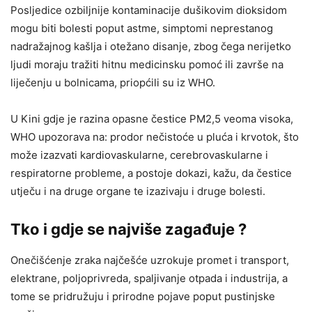
Posljedice ozbiljnije kontaminacije dušikovim dioksidom
mogu biti bolesti poput astme, simptomi neprestanog
nadražajnog kašlja i otežano disanje, zbog čega nerijetko
ljudi moraju tražiti hitnu medicinsku pomoć ili završe na
liječenju u bolnicama, priopćili su iz WHO.
U Kini gdje je razina opasne čestice PM2,5 veoma visoka,
WHO upozorava na: prodor nečistoće u pluća i krvotok, što
može izazvati kardiovaskularne, cerebrovaskularne i
respiratorne probleme, a postoje dokazi, kažu, da čestice
utječu i na druge organe te izazivaju i druge bolesti.
Tko i gdje se najviše zagađuje ?
Onečišćenje zraka najčešće uzrokuje promet i transport,
elektrane, poljoprivreda, spaljivanje otpada i industrija, a
tome se pridružuju i prirodne pojave poput pustinjske