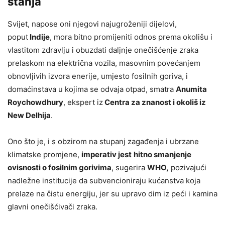
stanja
Svijet, napose oni njegovi najugroženiji dijelovi,
poput
Indije
, mora bitno promijeniti odnos prema okolišu i
vlastitom zdravlju i obuzdati daljnje onečišćenje zraka
prelaskom na električna vozila, masovnim povećanjem
obnovljivih izvora enerije, umjesto fosilnih goriva, i
domaćinstava u kojima se odvaja otpad, smatra
Anumita
Roychowdhury
, ekspert iz
Centra za znanost i okoliš iz
New Delhija
.
Ono što je, i s obzirom na stupanj zagađenja i ubrzane
klimatske promjene,
imperativ jest
hitno smanjenje
ovisnosti o fosilnim gorivima
, sugerira
WHO,
pozivajući
nadležne institucije da subvencioniraju kućanstva koja
prelaze na čistu energiju, jer su upravo dim iz peći i kamina
glavni onečišćivači zraka.