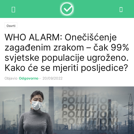
Osvrti
WHO ALARM: Onečišćenje
zagađenim zrakom – čak 99%
svjetske populacije ugroženo.
Kako će se mjeriti posljedice?
Objavio
Odgovorno
-
20/09/2022