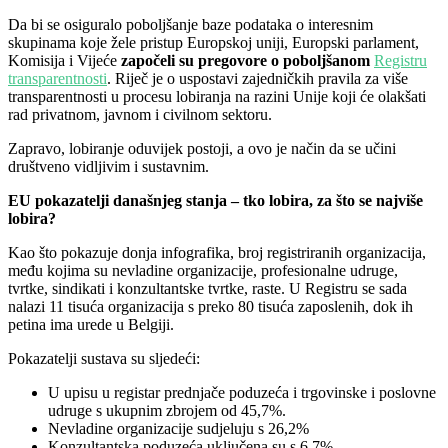
Da bi se osiguralo poboljšanje baze podataka o interesnim
skupinama koje žele pristup Europskoj uniji, Europski parlament,
Komisija i Vijeće
započeli su pregovore o poboljšanom
Registru
transparentnosti
. Riječ je o uspostavi zajedničkih pravila za više
transparentnosti u procesu lobiranja na razini Unije koji će olakšati
rad privatnom, javnom i civilnom sektoru.
Zapravo, lobiranje oduvijek postoji, a ovo je način da se učini
društveno vidljivim i sustavnim.
EU pokazatelji današnjeg stanja – tko lobira, za što se najviše
lobira?
Kao što pokazuje donja infografika, broj registriranih organizacija,
među kojima su nevladine organizacije, profesionalne udruge,
tvrtke, sindikati i konzultantske tvrtke, raste. U Registru se sada
nalazi 11 tisuća organizacija s preko 80 tisuća zaposlenih, dok ih
petina ima urede u Belgiji.
Pokazatelji sustava su sljedeći:
U upisu u registar prednjače poduzeća i trgovinske i poslovne
udruge s ukupnim zbrojem od 45,7%.
Nevladine organizacije sudjeluju s 26,2%
Konzultantska poduzeća uključena su s 6,7%.