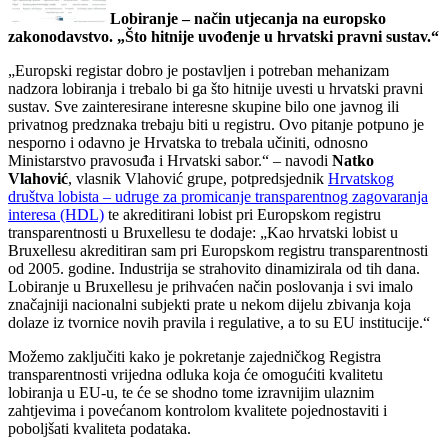
Lobiranje – način utjecanja na europsko
zakonodavstvo. „Što hitnije uvođenje u hrvatski pravni sustav.“
„Europski registar dobro je postavljen i potreban mehanizam
nadzora lobiranja i trebalo bi ga što hitnije uvesti u hrvatski pravni
sustav. Sve zainteresirane interesne skupine bilo one javnog ili
privatnog predznaka trebaju biti u registru. Ovo pitanje potpuno je
nesporno i odavno je Hrvatska to trebala učiniti, odnosno
Ministarstvo pravosuđa i Hrvatski sabor.“ – navodi
Natko
Vlahović
, vlasnik Vlahović grupe, potpredsjednik
Hrvatskog
društva lobista – udruge za promicanje transparentnog zagovaranja
interesa (HDL)
te akreditirani lobist pri Europskom registru
transparentnosti u Bruxellesu te dodaje: „Kao hrvatski lobist u
Bruxellesu akreditiran sam pri Europskom registru transparentnosti
od 2005. godine. Industrija se strahovito dinamizirala od tih dana.
Lobiranje u Bruxellesu je prihvaćen način poslovanja i svi imalo
značajniji nacionalni subjekti prate u nekom dijelu zbivanja koja
dolaze iz tvornice novih pravila i regulative, a to su EU institucije.“
Možemo zaključiti kako je pokretanje zajedničkog Registra
transparentnosti vrijedna odluka koja će omogućiti kvalitetu
lobiranja u EU-u, te će se shodno tome izravnijim ulaznim
zahtjevima i povećanom kontrolom kvalitete pojednostaviti i
poboljšati kvaliteta podataka.