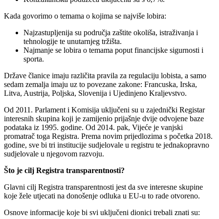
Kada govorimo o temama o kojima se najviše lobira:
Najzastupljenija su područja zaštite okoliša, istraživanja i
tehnologije te unutarnjeg tržišta.
Najmanje se lobira o temama poput financijske sigurnosti i
sporta.
Države članice imaju različita pravila za regulaciju lobista, a samo
sedam zemalja imaju uz to povezane zakone: Francuska, Irska,
Litva, Austrija, Poljska, Slovenija i Ujedinjeno Kraljevstvo.
Od 2011. Parlament i Komisija uključeni su u zajednički Registar
interesnih skupina koji je zamijenio prijašnje dvije odvojene baze
podataka iz 1995. godine. Od 2014. pak, Vijeće je vanjski
promatrač toga Registra. Prema novim prijedlozima s početka 2018.
godine, sve bi tri institucije sudjelovale u registru te jednakopravno
sudjelovale u njegovom razvoju.
Što je cilj Registra transparentnosti?
Glavni cilj Registra transparentnosti jest da sve interesne skupine
koje žele utjecati na donošenje odluka u EU-u to rade otvoreno.
Osnove informacije koje bi svi uključeni dionici trebali znati su: