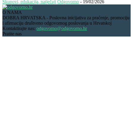
Skupovi, edukacija, natječaji
Odgovorno
-
19/02/2026
O NAMA
DOBRA HRVATSKA - Poslovna inicijativa za praćenje, promociju
i afirmaciju društveno odgovornog poslovanja u Hrvatskoj
Kontaktirajte nas:
odgovorno@odgovorno.hr
Pratite nas