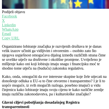
Podijeli objavu
Facebook
X
Linkedin
WhatsApp
Email
Copy URL
Organizirano lobiranje značajka je razvijenih društava te je danas
velik izazov učiniti ga vidljivim i otvorenim – osobito zato što
njegova uspješnost omogućava dijalog između različitih strana čime
se uvelike utječe na društvene i okolišne promjene. Uvriježeno je
mišljenje kako oni koji lobiraju imaju snagu i financijsku moć te
shodno tome utječu na (buduću) zakonsku regulativu.
Kako, onda, omogućiti da sve interesne skupine koje žele utjecati na
donošenje odluka u EU-u to čine otvoreno i transparentno? I je li to
uopće moguće, iz svih mogućih razloga, posebno imajući u vidu
činjenicu kako lobiranje imaju svoju cijenu te kako različite zemlje
imaju različita zakonodavstva, pa i kulturološke značajke?
Glavni ciljevi poboljšanja dosadašnjeg Registra
transparentnosti