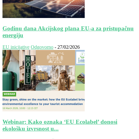
Godinu dana Akcijskog plana EU-a za pristupačnu
energiju
EU inicijative
Odgovorno
-
27/02/2026
Webinar: Kako oznaka ‘EU Ecolabel’ donosi
ekološku izvrsnost u...