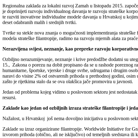
Regionalna zaklada za lokalni razvoj Zamah u listopadu 2015. započel
je doprinijeti razvoju individualnog davanja te razvoju strateške korpor
te razviti inovativne individualne modele davanja u Hrvatskoj u kojima
deset odabranih malih i srednjih tvrtki.
Tvrtke su stekle nova znanja o mogućnosti implementiranja strateške fi
modela strateške filantropije, radimo na razvoju mjernih alata za praće
Nerazvijena svijest, neznanje, kao prepreke razvoju korporativn
Ozbiljno nerazumijevanje, neznanje i krive predodžbe dodatni su uteg
15., Zakona o porezu na dobit propisano da se u rashode poreznog raz
humanitarne, športske, vjerske i druge svrhe, udrugama i drugim osob
naravi do visine 2% od ostvarenih prihoda u prethodnoj godini, osim u
zašto je rijetkima stalo da se ova olakšica jače promovira u javnosti.
Jedan od problema kojeg vidimo u poslovnom sektoru jest nedostatak po
resursi.
Zaklade kao jedan od ozbiljnih izraza strateške filantropije i jed
Nažalost, u Hrvatskoj još nema dovoljno inicijativa u poslovnom sekto
Zaklade su izraz organizirane filantropije. Worldwide Initiative for
izvorom prihoda (obično, ali ne isključivo) od temeljnih sredstava ili k