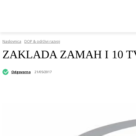
HRVATSKI REGISTAR DOP-A
RAZGOVORI I KOLUMN
Naslovnica
DOP & održivi razvoj
ZAKLADA ZAMAH I 10 T
Odgovorno
21/05/2017
Podijeli objavu