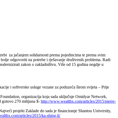
otrebi za jačanjem solidarnosti prema pojedincima te prema svim
i bolje odgovoriti na potrebe i rješavanje društvenih problema. Radi
modernizirati zakon o zakladništvu. Više od 15 godina negdje u
ikacije i softverske usluge vezane za poduzeća širom svijeta – Prije
 Foundation, organizacija koja sada uključuje Omidyar Network,
d gotovo 270 milijuna $-
http://www.wealthx.com/articles/2015/pierre-
 Najveći projekt Zaklade do sada je financiranje Shantou University,
althx.com/articles/2015/ka-shing-li/