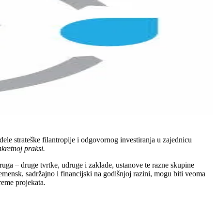
ele strateške filantropije i odgovornog investiranja u zajednicu
nkretnoj praksi.
kruga – druge tvrtke, udruge i zaklade, ustanove te razne skupine
remensk, sadržajno i financijski na godišnjoj razini, mogu biti veoma
reme projekata.