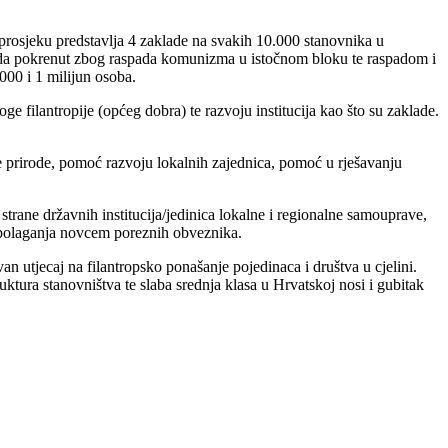
prosjeku predstavlja 4 zaklade na svakih 10.000 stanovnika u
lada pokrenut zbog raspada komunizma u istočnom bloku te raspadom i
00 i 1 milijun osoba.
oge filantropije (općeg dobra) te razvoju institucija kao što su zaklade.
ne prirode, pomoć razvoju lokalnih zajednica, pomoć u rješavanju
trane državnih institucija/jedinica lokalne i regionalne samouprave,
raspolaganja novcem poreznih obveznika.
an utjecaj na filantropsko ponašanje pojedinaca i društva u cjelini.
ruktura stanovništva te slaba srednja klasa u Hrvatskoj nosi i gubitak