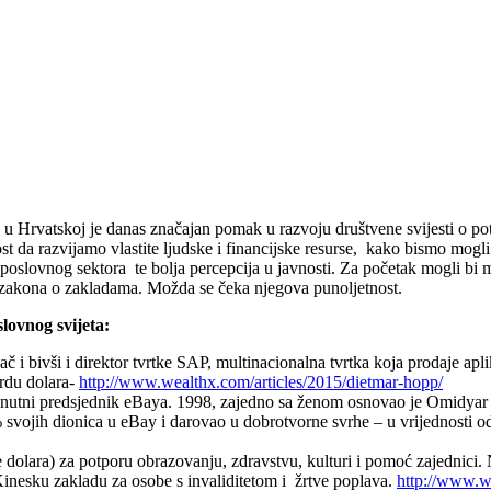
a u Hrvatskoj je danas značajan pomak u razvoju društvene svijesti o p
st da razvijamo vlastite ljudske i financijske resurse, kako bismo mogl
 poslovnog sektora te bolja percepcija u javnosti. Za početak mogli bi 
eg zakona o zakladama. Možda se čeka njegova punoljetnost.
slovnog svijeta:
č i bivši i direktor tvrtke SAP, multinacionalna tvrtka koja prodaje apl
rdu dolara-
http://www.wealthx.com/articles/2015/dietmar-hopp/
renutni predsjednik eBaya. 1998, zajedno sa ženom osnovao je Omidyar
ojih dionica u eBay i darovao u dobrotvorne svrhe – u vrijednosti o
e dolara) za potporu obrazovanju, zdravstvu, kulturi i pomoć zajednici.
Kinesku zakladu za osobe s invaliditetom i žrtve poplava.
http://www.we