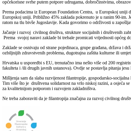
općekorisne svrhe putem potpore udrugama, dobročinstvima, obrazovni
Prema podacima iz European Foundation Centra, u Europskoj uniji dje
Europskoj uniji. Približno 45% zaklada pokrenuto je u ranim 90-im. 
ratom na tlu bivše Jugoslavije. Kada govorimo o održivosti u zapošl
Jačanje i razvoj civilnog društva, strukture socijalnih i društvenih zah
Prema svojoj naravi zaklade bi trebale promicati vrijednosti općeg d
Zaklade se osnivaju od strane pojedinaca, grupe građana, država i drž
ozbiljnijih zdravstvenih problema, dugotrajna zaštita kulturne ili umj
Hrvatska u usporedbi s EU, trenutačno ima nešto više od 200 registrir
fakulteta i /ili drugih javnih ustanova). Ovdje se postavlja pitanja j
Mišljenja sam da slaba razvijenost filantropije, gospodarsko-socijalna 
Tim više što je društvena solidarnost na vrlo niskoj razini, a osjeća se
za kvalitetnijom potporom i razvojem zakladništva.
Ne treba zaboraviti da je filantropija značajna za razvoj civilnog druš