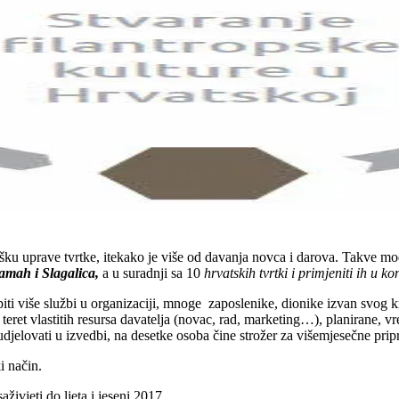
ršku uprave tvrtke, itekako je više od davanja novca i darova. Takve mod
amah i Slagalica,
a u suradnji sa 10
hrvatskih tvrtki i primjeniti ih u ko
piti više službi u organizaciji, mnoge zaposlenike, dionike izvan svog 
teret vlastitih resursa davatelja (novac, rad, marketing…), planirane, v
djelovati u izvedbi, na desetke osoba čine strožer za višemjesečne prip
ki način.
živjeti do ljeta i jeseni 2017.