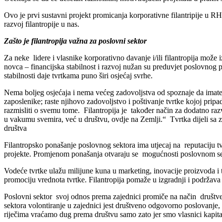
Ovo je prvi sustavni projekt promicanja korporativne filantripije u R
razvoj filantropije u nas.
Zašto je filantropija važna za poslovni sektor
Za neke lidere i vlasnike korporativno davanje i/ili filantropija može
novca – financijska stabilnost i razvoj nužan su preduvjet poslovnog po
stabilnosti daje tvrtkama puno širi osjećaj svrhe.
Nema boljeg osjećaja i nema većeg zadovoljstva od spoznaje da imate p
zaposlenike; raste njihovo zadovoljstvo i poštivanje tvrtke kojoj pri
razmisliti o svemu tome. Filantropija je također način za dodatno razvi
u vakumu svemira, već u društvu, ovdje na Zemlji.“ Tvrtka dijeli sa zaj
društva
Filantropsko ponašanje poslovnog sektora ima utjecaj na reputaciju tvr
projekte. Promjenom ponašanja otvaraju se mogućnosti poslovnom sekt
Vodeće tvrtke ulažu milijune kuna u marketing, inovacije proizvoda i t
promociju vrednota tvrtke. Filantropija pomaže u izgradnji i podržava 
Poslovni sektor svoj odnos prema zajednici promiče na način društve
sektora volontiranje u zajednici jest društveno odgovorno poslovanje,
riječima vraćamo dug prema društvu samo zato jer smo vlasnici kapital