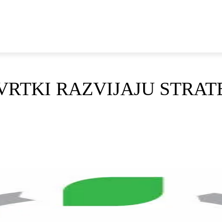
E
DOP I ODRŽIVI RAZVOJ
AKTUALNO
OSVRTI
VRTKI RAZVIJAJU STRAT