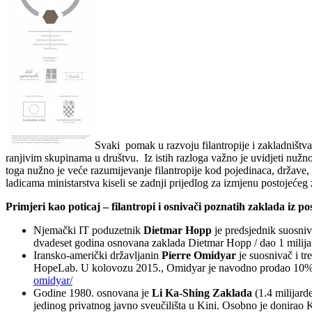
Svaki pomak u razvoju filantropije i zakladništv
ranjivim skupinama u društvu. Iz istih razloga važno je uvidjeti nužno
toga nužno je veće razumijevanje filantropije kod pojedinaca, države,
ladicama ministarstva kiseli se zadnji prijedlog za izmjenu postojeć
Primjeri kao poticaj – filantropi i osnivači poznatih zaklada iz po
Njemački IT poduzetnik
Dietmar Hopp
je predsjednik suosniva
dvadeset godina osnovana zaklada Dietmar Hopp / dao 1 milija
Iransko-američki državljanin
Pierre Omidyar
je suosnivač i t
HopeLab. U kolovozu 2015., Omidyar je navodno prodao 10% sv
omidyar/
Godine 1980. osnovana je
Li Ka-Shing Zaklada
(1.4 milijard
jedinog privatnog javno sveučilišta u Kini. Osobno je donirao 