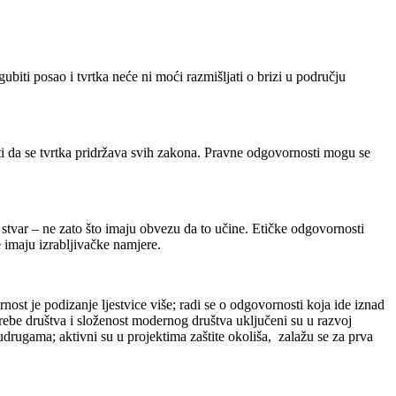
ubiti posao i tvrtka neće ni moći razmišljati o brizi u području
ti da se tvrtka pridržava svih zakona. Pravne odgovornosti mogu se
na stvar – ne zato što imaju obvezu da to učine. Etičke odgovornosti
e imaju izrabljivačke namjere.
ost je podizanje ljestvice više; radi se o odgovornosti koja ide iznad
trebe društva i složenost modernog društva uključeni su u razvoj
udrugama; aktivni su u projektima zaštite okoliša, zalažu se za prva