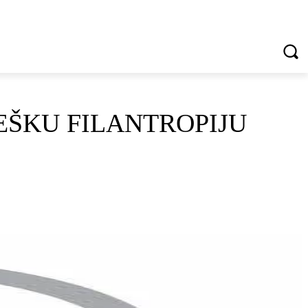
VREDNOTE I VRLINE
VIŠE...
EŠKU FILANTROPIJU