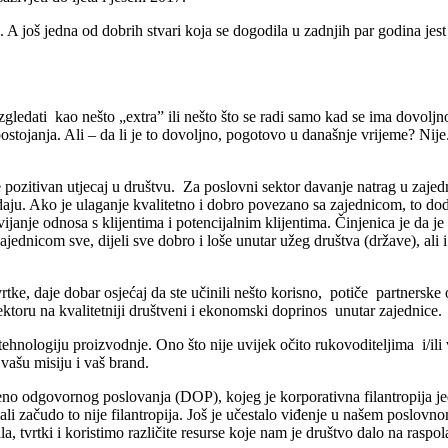
H. A još jedna od dobrih stvari koja se dogodila u zadnjih par godina j
 izgledati kao nešto „extra” ili nešto što se radi samo kad se ima dovol
stojanja. Ali – da li je to dovoljno, pogotovo u današnje vrijeme? Nije. 
ozitivan utjecaj u društvu. Za poslovni sektor davanje natrag u zajedn
padaju. Ako je ulaganje kvalitetno i dobro povezano sa zajednicom, to 
janje odnosa s klijentima i potencijalnim klijentima. Činjenica je da je
ednicom sve, dijeli sve dobro i loše unutar užeg društva (države), ali i 
tke, daje dobar osjećaj da ste učinili nešto korisno, potiče partnerske 
oru na kvalitetniji društveni i ekonomski doprinos unutar zajednice.
ehnologiju proizvodnje. Ono što nije uvijek očito rukovoditeljima i/ili 
vašu misiju i vaš brand.
no odgovornog poslovanja (DOP), kojeg je korporativna filantropija jed
 ali začudo to nije filantropija. Još je učestalo viđenje u našem poslov
a, tvrtki i koristimo različite resurse koje nam je društvo dalo na ra