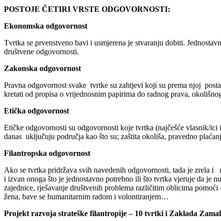
POSTOJE ČETIRI VRSTE ODGOVORNOSTI:
Ekonomska odgovornost
Tvrtka se prvenstveno bavi i usmjerena je stvaranju dobiti. Jednostavna
društvene odgovornosti.
Zakonska odgovornost
Pravna odgovornost svake tvrtke su zahtjevi koji su prema njoj postav
kretati od propisa o vrijednosnim papirima do radnog prava, okolišno
Etička odgovornost
Etičke odgovornosti su odgovornosti koje tvrtka (najčešće vlasnik/ici i/
danas uključuju područja kao što su; zaštita okoliša, pravedno plaćanje
Filantropska odgovornost
Ako se tvrtka pridržava svih navedenih odgovornosti, tada je zrela i m
i izvan onoga što je jednostavno potrebno ili što tvrtka vjeruje da je
zajednice, rješavanje društvenih problema različitim oblicima pomoći 
žena, bave se humanitarnim radom i volontiranjem…
Projekt razvoja strateške filantropije – 10 tvrtki i Zaklada Zamah