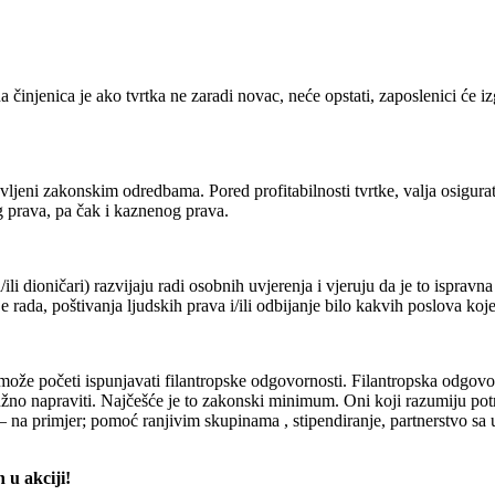
 činjenica je ako tvrtka ne zaradi novac, neće opstati, zaposlenici će izg
ljeni zakonskim odredbama. Pored profitabilnosti tvrtke, valja osigura
g prava, pa čak i kaznenog prava.
ili dioničari) razvijaju radi osobnih uvjerenja i vjeruju da je to isprav
 rada, poštivanja ljudskih prava i/ili odbijanje bilo kakvih poslova koj
ože početi ispunjavati filantropske odgovornosti. Filantropska odgovorn
 nužno napraviti. Najčešće je to zakonski minimum. Oni koji razumiju po
– na primjer; pomoć ranjivim skupinama , stipendiranje, partnerstvo sa 
 u akciji!