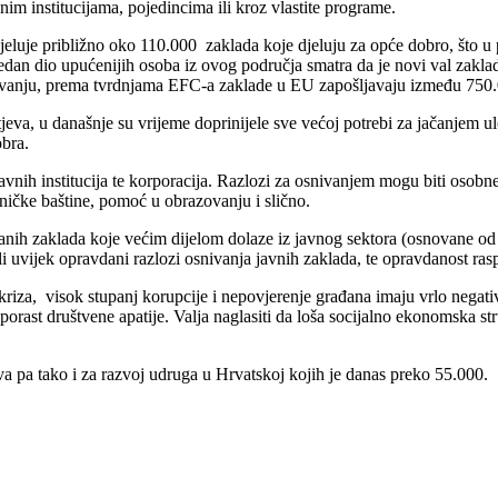
m institucijama, pojedincima ili kroz vlastite programe.
luje približno oko 110.000 zaklada koje djeluju za opće dobro, što u 
Jedan dio upućenijih osoba iz ovog područja smatra da je novi val zak
javanju, prema tvrdnjama EFC-a zaklade u EU zapošljavaju između 750.0
tjeva, u današnje su vrijeme doprinijele sve većoj potrebi za jačanjem ul
obra.
avnih institucija te korporacija. Razlozi za osnivanjem mogu biti osob
etničke baštine, pomoć u obrazovanju i slično.
anih zaklada koje većim dijelom dolaze iz javnog sektora (osnovane od s
esu li uvijek opravdani razlozi osnivanja javnih zaklada, te opravdanost 
kriza, visok stupanj korupcije i nepovjerenje građana imaju vrlo negativ
 porast društvene apatije. Valja naglasiti da loša socijalno ekonomska st
tva pa tako i za razvoj udruga u Hrvatskoj kojih je danas preko 55.000.