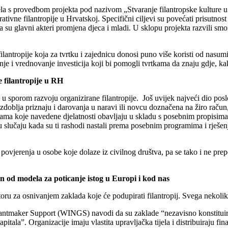
a s provedbom projekta pod nazivom „Stvaranje filantropske kulture u H
ativne filantropije u Hrvatskoj. Specifični ciljevi su povećati prisutnos
 su glavni akteri promjena djeca i mladi. U sklopu projekta razvili smo
lantropije koja za tvrtku i zajednicu donosi puno više koristi od nasumi
nje i vrednovanje investicija koji bi pomogli tvrtkama da znaju gdje, kak
e filantropije u RH
 u sporom razvoju organizirane filantropije. Još uvijek najveći dio po
doblja priznaju i darovanja u naravi ili novcu doznačena na žiro račun
ama koje navedene djelatnosti obavljaju u skladu s posebnim propisima
 slučaju kada su ti rashodi nastali prema posebnim programima i rješenj
vjerenja u osobe koje dolaze iz civilnog društva, pa se tako i ne prepo
an od modela za poticanje istog u Europi i kod nas
ru za osnivanjem zaklada koje će podupirati filantropij. Svega nekoliko
 Grantmaker Support (WINGS) navodi da su zaklade “nezavisno konstituir
apitala”. Organizacije imaju vlastita upravljačka tijela i distribuiraju fi