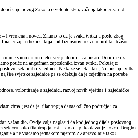
est donošenje novog Zakona o volonterstvu, važnog također za rad i
jno – i vremena i novca. Znamo to da je svaka tvrtka u poslu zbog
Imati viziju i dužnost koja nadilazi osnovnu svrhu profita i tržišne
icu nije samo dobro djelo, već je dobro i za posao. Dobro je i za
dodatno potiče na angažman zaposlenika izvan tvrtke. Pokušajte
 poslovni sektor dio zajednice. Ne kaže se tek tako: „Ne posluje tvrtka
najšire svjetske zajednice pa se očekuje da je osjetljiva na potrebe
odnose, volontiranje u zajednici, razvoj novih vještina i zajedničke
vlasnicima jest da je filantropija danas odlično područje i za
an važan dio. Ovdje valja naglasiti da kod jednog dijela poslovnog
nom sektoru kako filantropija jest – samo – puko davanje novca. Drugim
spolaganje a ne vraćamo jednakom mjerom!? Zapravo nije tako!