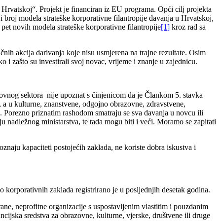
rvatskoj“. Projekt je financiran iz EU programa. Opći cilj projekta
t i broj modela strateške korporativne filantropije davanja u Hrvatskoj,
 pet novih modela strateške korporativne filantropije
[1]
kroz rad sa
čnih akcija darivanja koje nisu usmjerena na trajne rezultate. Osim
o i zašto su investirali svoj novac, vrijeme i znanje u zajednicu.
slovnog sektora nije upoznat s činjenicom da je Člankom 5. stavka
, a u kulturne, znanstvene, odgojno obrazovne, zdravstvene,
. Porezno priznatim rashodom smatraju se sva davanja u novcu ili
u nadležnog ministarstva, te tada mogu biti i veći. Moramo se zapitati
znaju kapaciteti postojećih zaklada, ne koriste dobra iskustva i
 korporativnih zaklada registrirano je u posljednjih desetak godina.
ane, neprofitne organizacije s uspostavljenim vlastitim i pouzdanim
nancijska sredstva za obrazovne, kulturne, vjerske, društvene ili druge