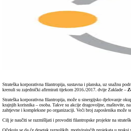
Strateška korporativna filantropija, sustavna i planska, uz snažnu pod
krenuli su zajednički afirmirati tijekom 2016./2017. dvije Zaklade –
Z
Strateška korporativna filantropija, može u sinergijsko djelovanje oku
krajnjih korisnika – osoba. Takve su akcije dragovoljne, maštovite, na 
zahtjevne i kompleksne po organizaciji. Veći broj zaposlenika može su
Cilj je naučiti se razmišljati i provoditi filantropske projekte na strateš
Očekuju se da će desetak raznolikih, motivirajućih projekata u praksi sa