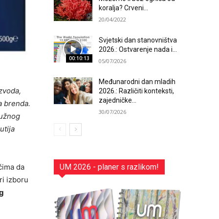
koralja? Crveni...
20/04/2022
Svjetski dan stanovništva
2026.: Ostvarenje nada i...
00:10:13
05/07/2026
Međunarodni dan mladih
izvoda,
2026.: Različiti konteksti,
zajedničke...
a brenda.
30/07/2026
ružnog
utija
UM 2026 - planer s razlikom!
ačima da
ri izboru
og