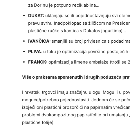
za Dorinu je potpuno reciklabilna…
DUKAT:
uklanjaju se ili pojednostavnjuju svi ele
pravu svrhu (nadpoklopac sa žličicom na Presiden
plastične ručke s kantica s Dukatos jogurtima)…
IVANČICA:
smanjili su broj privjesnica s podacim
PLIVA
: u toku je optimizacija površine postojeći
FRANCK:
optimizacija limene ambalaže (troši se 
Više o praksama spomenutih i drugih poduzeća pratite
I hrvatski trgovci imaju značajnu ulogu. Mogu li u p
moguće/potrebno pojednostaviti. Jednom će se početi 
izbjeći oni plastični prozorčići na papirnatim vrećicama 
problemi dvokompozitnog papira/folije pri umatanju „
plastične folije).