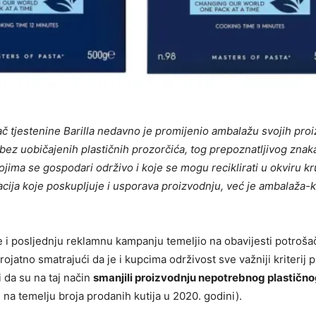
ođač tjestenine Barilla nedavno je promijenio ambalažu svojih pro
, bez uobičajenih plastičnih prozorčića, tog prepoznatljivog znak
ojima se gospodari održivo i koje se mogu reciklirati u okviru k
ija koje poskupljuje i usporava proizvodnju, već je ambalaža-k
e i posljednju reklamnu kampanju temeljio na obavijesti potroš
erojatno smatrajući da je i kupcima održivost sve važniji kriterij p
 da su na taj način
smanjili proizvodnju nepotrebnog plastičn
na temelju broja prodanih kutija u 2020. godini).