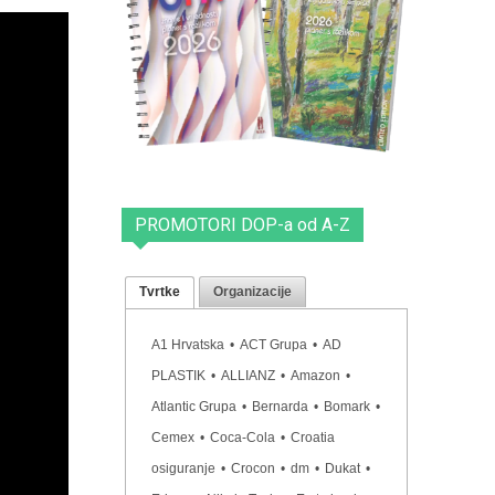
PROMOTORI DOP-a od A-Z
Tvrtke
Organizacije
A1 Hrvatska
•
ACT Grupa
•
AD
PLASTIK
•
ALLIANZ
•
Amazon
•
Atlantic Grupa
•
Bernarda
•
Bomark
•
Cemex
•
Coca-Cola
•
Croatia
osiguranje
•
Crocon
•
dm
•
Dukat
•