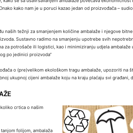
uće, kako se sa usavršavanjem ambalaže povećava ekonomičnost 
. Onako kako nam je u poruci kazao jedan od proizvođača – sudio
u naših težnji za smanjenjem količine ambalaže i njegove bitne
proizvoda. Sustavno radimo na smanjenju upotrebe svih nepotreb
za potrošače ili logistici, kao i minimiziranju udjela ambalaže 
og po jedinici proizvoda“
zvođača o (pre)velikom ekološkom tragu ambalaže, upozoriti na š
rebnoj ukupnoj cijeni ambalaže koju na kraju plaćaju svi građani, 
AŽE
ekoliko crtica o našim
 tanjom folijom, ambalaža