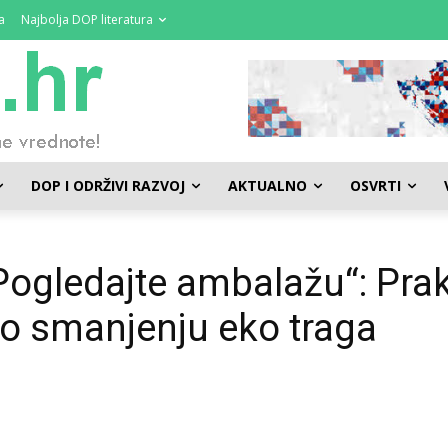
a
Najbolja DOP literatura
DOP I ODRŽIVI RAZVOJ
AKTUALNO
OSVRTI
Pogledajte ambalažu“: Pra
 o smanjenju eko traga