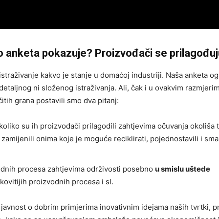
to anketa pokazuje?
Proizvođači se prilagođuj
istraživanje kakvo je stanje u domaćoj industriji. Naša anketa o
etaljnog ni složenog istraživanja. Ali, čak i u ovakvim razmjeri
itih grana postavili smo dva pitanj:
koliko su ih proizvođači prilagodili zahtjevima očuvanja okoliša 
 zamijenili onima koje je moguće reciklirati, pojednostavili i sman
vodnih procesa zahtjevima održivosti posebno
u smislu uštede
kovitijih proizvodnih procesa i sl.
javnost o dobrim primjerima inovativnim idejama naših tvrtki, pr