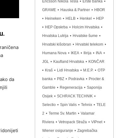
Ericsson Nikola Tesla
•
Erste banka
•
GRAWE
•
Hauska & Partner
•
HBOR
•
Heineken
•
HELB
•
Henkel
•
HEP
•
HEP Opskrba
•
Holcim Hrvatska
•
u.
Hrvatska Lutrija
•
Hrvatske šume
•
Hrvatski kišobran
•
Hrvatski telekom
•
graničena
Humana Nova
•
IKEA
•
Ilirija
•
INA
•
ma
JGL
•
Kaufland Hrvatska
•
KONČAR
•
Kraš
•
Lidl Hrvatska
•
M.E.P.
•
OTP
tako da
banka
•
PBZ
•
Podravka
•
Procter &
jili
Gamble
•
Regeneracija
•
Saponija
Osijek
•
SCHRACK TECHNIK
•
Selectio
•
Spin Valis
•
Tehnix
•
TELE
2
•
Terme Sv. Martin
•
Valamar
Riviera
•
Vetropack Straža
•
VIPnet
•
idonijeti
Wiener osiguranje
•
Zagrebačka