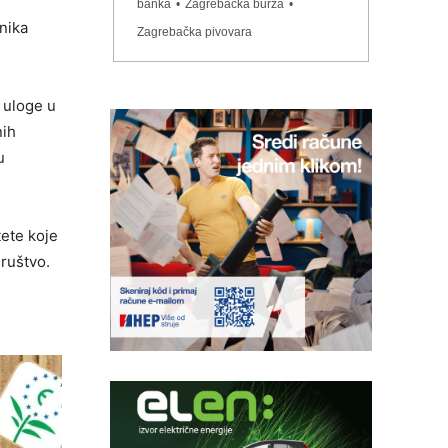
i
banka
•
Zagrebačka burza
•
nika
Zagrebačka pivovara
 uloge u
nih
u
tete koje
društvo.