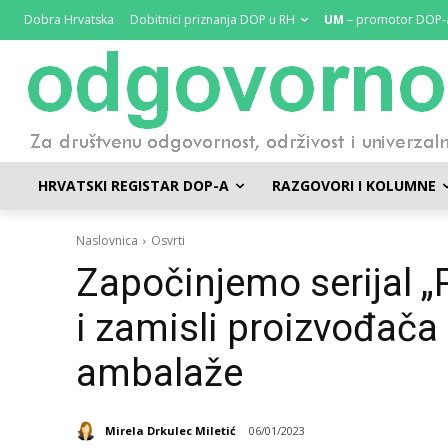
Dobra Hrvatska
Dobitnici priznanja DOP u RH
UM
– promotor DOP-
HRVATSKI REGISTAR DOP-A
RAZGOVORI I KOLUMNE
Naslovnica
Osvrti
Započinjemo serijal „
i zamisli proizvođača
ambalaže
Mirela Drkulec Miletić
06/01/2023