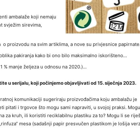
menti ambalaže koji nemaju
t svježim sirevima,
a o proizvodu na svim artiklima, a nove su privjesnice papirnat
h oblika pakiranja kako bi ono bilo maksimalno iskorišteno…
21 % manje željeza u odnosu na 2020.)…
 u serijalu, koji počinjemo objavljivati od 15. siječnja 2023.
ovratnoj komunikaciji sugeriraju proizvođačima koju ambalažu je
pitati i trgovce što mogu sami napraviti, u svojoj praksi. Mogu 
za kruh, ili koristiti reciklabilnu plastiku za to? Mogu li se riješ
rinfuza“ mesa (sadašnji papir presvučen plastikom je lošija verz