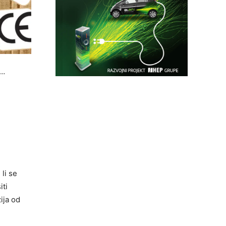
e…
li se
iti
ija od