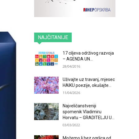
NAJČITANIJE
17 ciljeva održivog razvoja
– AGENDA UN...
28/04/2016
Uživajte uz travanj, mjesec
HAIKU poezije, okušajte...
11/04/2026
Najveličanstveniji
spomenik Vladimiru
Horvatu – GRADITELJU U...
03/03/2022
Možemo li bez ogrlica od