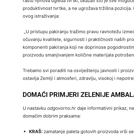
rastu njihova ugleda tvrtki, ukazati što je sve mog
produktivnost tvrtke, a ne ugrožava tržišna pozicija
ovog istraživanja:
„U pristupu pakiranju tražimo pravu ravnotežu izmeđ
očuvanju kvalitete, sigurnosti i praktičnosti naših 
komponenti pakiranja koji ne doprinose pogodnostima 
proizvodu smanjivanjem količine materijala potrošen
Trebamo svi poraditi na osviještenju javnosti i proi
ostavlja Zemlji i atmosferi, zdravlju, visokoj i nepot
DOMAĆI PRIMJERI ZELENIJE AMBAL
U nastavku
odgovorno.hr
daje informativni prikaz, n
domaćim dobrim praksama:
KRAŠ:
zamatanje paleta gotovih proizvoda vrši se