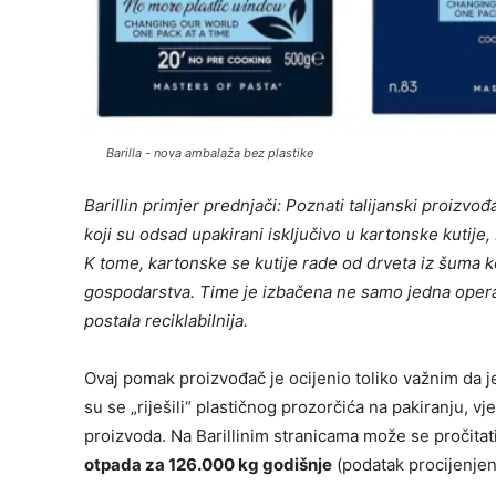
Barilla - nova ambalaža bez plastike
Barillin primjer prednjači: Poznati talijanski proizv
koji su odsad upakirani isključivo u kartonske kutije
K tome, kartonske se kutije rade od drveta iz šuma k
gospodarstva. Time je izbačena ne samo jedna operac
postala reciklabilnija.
Ovaj pomak proizvođač je ocijenio toliko važnim da j
su se „riješili“ plastičnog prozorčića na pakiranju, vj
proizvoda. Na Barillinim stranicama može se pročitati
otpada za 126.000 kg godišnje
(podatak procijenjen 