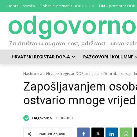
Dobra Hrvatska
Dobitnici priznanja DOP u RH
UM
– promotor DOP-
HRVATSKI REGISTAR DOP-A
RAZGOVORI I KOLUMNE
Naslovnica
Hrvatski registar DOP primjera
Dobrobit za zajedn
Zapošljavanjem osoba 
ostvario mnoge vrijed
Odgovorno
16/10/2019
Podijeli objavu