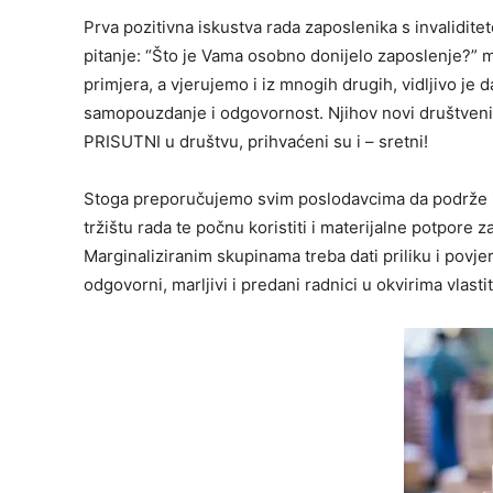
Prva pozitivna iskustva rada zaposlenika s invalidit
pitanje: “Što je Vama osobno donijelo zaposlenje?” mo
primjera, a vjerujemo i iz mnogih drugih, vidljivo j
samopouzdanje i odgovornost. Njihov novi društveni i 
PRISUTNI u društvu, prihvaćeni su i – sretni!
Stoga preporučujemo svim poslodavcima da podrže ini
tržištu rada te počnu koristiti i materijalne potpor
Marginaliziranim skupinama treba dati priliku i povj
odgovorni, marljivi i predani radnici u okvirima vlas