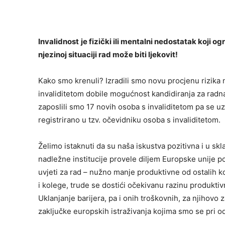
Invalidnost
je fizički ili mentalni nedostatak koji og
njezinoj situaciji rad može biti ljekovit!
Kako smo krenuli? Izradili smo novu procjenu rizika 
invaliditetom dobile mogućnost kandidiranja za radn
zaposlili smo 17 novih osoba s invaliditetom pa se 
registrirano u tzv. očevidniku osoba s invaliditetom.
Želimo istaknuti da su naša iskustva pozitivna i u sk
nadležne institucije provele diljem Europske unije pok
uvjeti za rad – nužno manje produktivne od ostalih k
i kolege, trude se dostići očekivanu razinu produktiv
Uklanjanje barijera, pa i onih troškovnih, za njihovo 
zaključke europskih istraživanja kojima smo se pri o