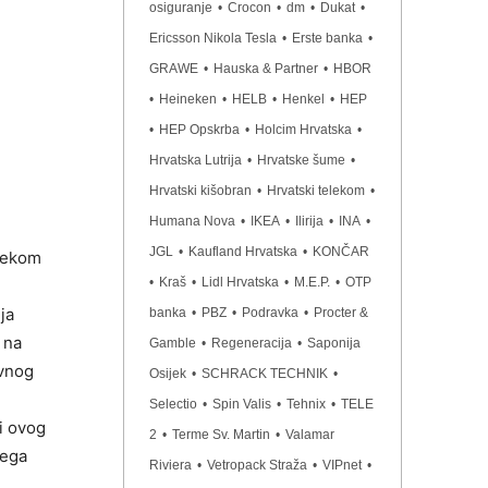
osiguranje
•
Crocon
•
dm
•
Dukat
•
Ericsson Nikola Tesla
•
Erste banka
•
GRAWE
•
Hauska & Partner
•
HBOR
•
Heineken
•
HELB
•
Henkel
•
HEP
•
HEP Opskrba
•
Holcim Hrvatska
•
Hrvatska Lutrija
•
Hrvatske šume
•
Hrvatski kišobran
•
Hrvatski telekom
•
Humana Nova
•
IKEA
•
Ilirija
•
INA
•
JGL
•
Kaufland Hrvatska
•
KONČAR
ijekom
•
Kraš
•
Lidl Hrvatska
•
M.E.P.
•
OTP
ja
banka
•
PBZ
•
Podravka
•
Procter &
 na
Gamble
•
Regeneracija
•
Saponija
ivnog
Osijek
•
SCHRACK TECHNIK
•
Selectio
•
Spin Valis
•
Tehnix
•
TELE
di ovog
2
•
Terme Sv. Martin
•
Valamar
šega
Riviera
•
Vetropack Straža
•
VIPnet
•