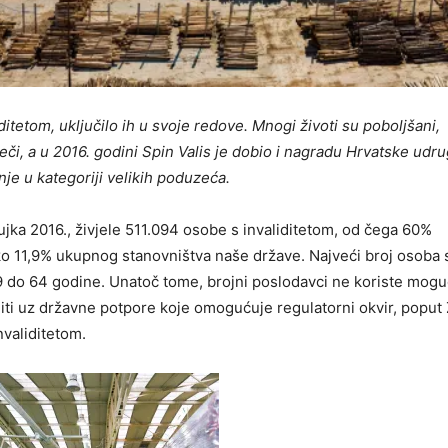
itetom, uključilo ih u svoje redove. Mnogi životi su poboljšani,
ječi, a u 2016. godini Spin Valis je dobio i nagradu Hrvatske udr
e u kategoriji velikih poduzeća.
ujka 2016., živjele 511.094 osobe s invaliditetom, od čega 60%
o 11,9% ukupnog stanovništva naše države. Najveći broj osoba 
 19 do 64 godine. Unatoč tome, brojni poslodavci ne koriste mogu
niti uz državne potpore koje omogućuje regulatorni okvir, poput
nvaliditetom.