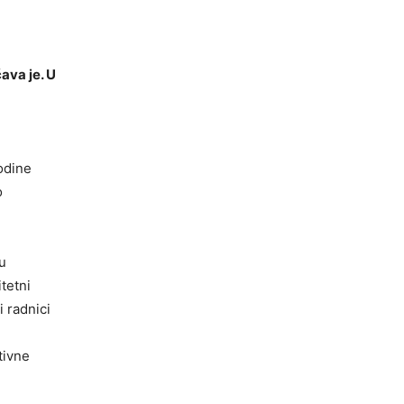
čava je. U
odine
o
su
tetni
 radnici
tivne