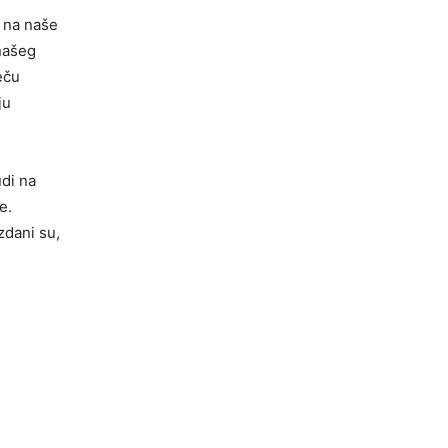
a na naše
 našeg
eču
ju
di na
e.
zdani su,