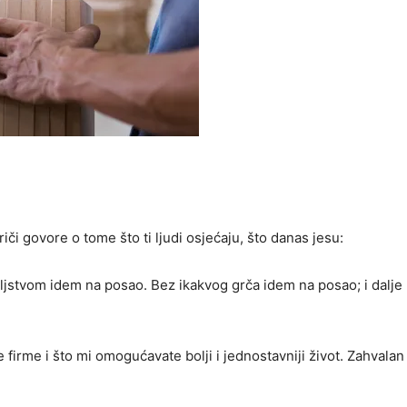
či govore o tome što ti ljudi osjećaju, što danas jesu:
oljstvom idem na posao. Bez ikakvog grča idem na posao; i dalje 
irme i što mi omogućavate bolji i jednostavniji život. Zahvala