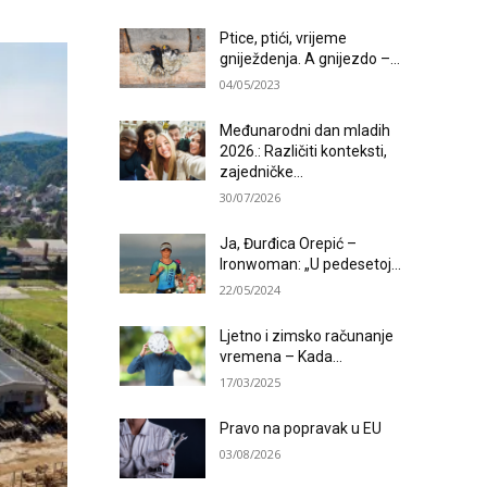
Ptice, ptići, vrijeme
gniježdenja. A gnijezdo –...
04/05/2023
Međunarodni dan mladih
2026.: Različiti konteksti,
zajedničke...
30/07/2026
Ja, Đurđica Orepić –
Ironwoman: „U pedesetoj...
22/05/2024
Ljetno i zimsko računanje
vremena – Kada...
17/03/2025
Pravo na popravak u EU
03/08/2026