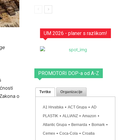
UM 2026 - planer s razlikom!
uge
PROMOTORI DOP-a od A-Z
s
ćnosti
Tvrtke
Organizacije
 Zakona o
A1 Hrvatska
•
ACT Grupa
•
AD
PLASTIK
•
ALLIANZ
•
Amazon
•
Atlantic Grupa
•
Bernarda
•
Bomark
•
Cemex
•
Coca-Cola
•
Croatia