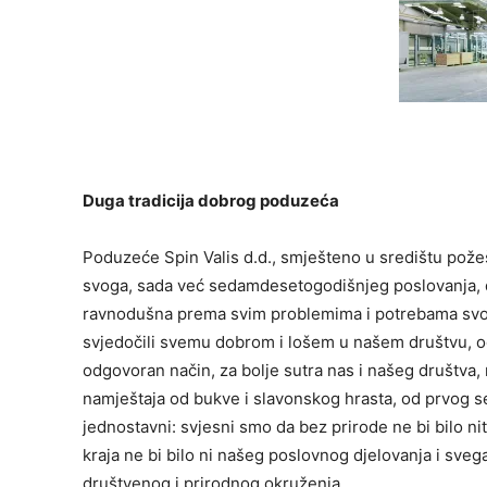
Duga tradicija dobrog poduzeća
Poduzeće Spin Valis d.d., smješteno u središtu požeš
svoga, sada već sedamdesetogodišnjeg poslovanja, du
ravnodušna prema svim problemima i potrebama svoje 
svjedočili svemu dobrom i lošem u našem društvu, o
odgovoran način, za bolje sutra nas i našeg društva
namještaja od bukve i slavonskog hrasta, od prvog 
jednostavni: svjesni smo da bez prirode ne bi bilo ni
kraja ne bi bilo ni našeg poslovnog djelovanja i sv
društvenog i prirodnog okruženja.