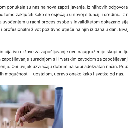
etom ponukala su nas na nova zapošljavanja. Iz njihovih odgovor
žemo zaključiti kako se osjećaju u novoj situaciji i sredini.. Iz
e da uvođenjem u radni proces osobe s invaliditetom dokazano stj
profesionalni život pozitivno utječe na njih iz dana u dan. Biva
cijativu države za zapošljavanje ove najugroženije skupine lju
e za zapošljavanje suradnjom s Hrvatskim zavodom za zapošljavanj
erenje. Oni uvijek uzvraćaju dobrim na sebi adekvatan način. Pou
titih mogućnosti – uostalom, upravo onako kako i svatko od nas.