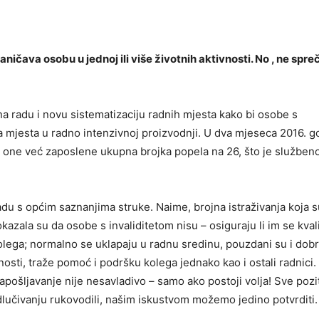
raničava osobu u jednoj ili više životnih aktivnosti. No , ne spre
na radu i novu sistematizaciju radnih mjesta kako bi osobe s
a mjesta u radno intenzivnoj proizvodnji. U dva mjeseca 2016. g
uz one već zaposlene ukupna brojka popela na 26, što je služben
ladu s općim saznanjima struke. Naime, brojna istraživanja koja 
azala su da osobe s invaliditetom nisu – osiguraju li im se kvali
olega; normalno se uklapaju u radnu sredinu, pouzdani su i dobri
nosti, traže pomoć i podršku kolega jednako kao i ostali radnici.
zapošljavanje nije nesavladivo – samo ako postoji volja! Sve pozi
dlučivanju rukovodili, našim iskustvom možemo jedino potvrditi.