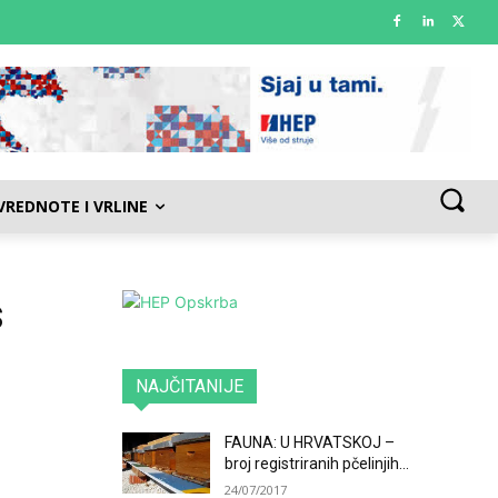
VREDNOTE I VRLINE
s
NAJČITANIJE
FAUNA: U HRVATSKOJ –
broj registriranih pčelinjih...
24/07/2017