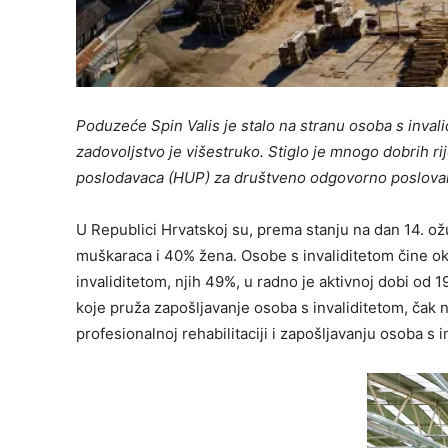
Poduzeće Spin Valis je stalo na stranu osoba s invalid
zadovoljstvo je višestruko. Stiglo je mnogo dobrih ri
poslodavaca (HUP) za društveno odgovorno poslovanj
U Republici Hrvatskoj su, prema stanju na dan 14. ož
muškaraca i 40% žena. Osobe s invaliditetom čine ok
invaliditetom, njih 49%, u radno je aktivnoj dobi od
koje pruža zapošljavanje osoba s invaliditetom, čak 
profesionalnoj rehabilitaciji i zapošljavanju osoba s i