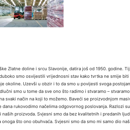
ke Zlatne doline i srcu Slavonije, datira još od 1950. godine. T
boko smo osvijestili vrijednosni stav kako tvrtka ne smije biti
okoline. Uzevši u obzir i to da smo u povijesti svoga postojan
dlučni smo u tome da sve ono što radimo i stvaramo – stvaramo
, na svaki način na koji to možemo. Baveći se proizvodnjom mas
se dana rukovodimo načelima odgovornog poslovanja. Razlozi su
ti naših proizvoda. Svjesni smo da bez kvalitetnih i predanih lju
ega onoga što ono obuhvaća. Svjesni smo da smo mi samo dio na