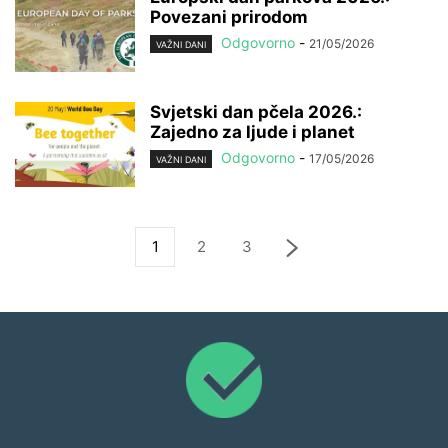
Povezani prirodom
Odgovorno
-
21/05/2026
VAŽNI DANI
Svjetski dan pčela 2026.:
Zajedno za ljude i planet
Odgovorno
-
17/05/2026
VAŽNI DANI
1
2
3