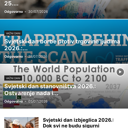
25....
Odgovorno
-
30/07/2026
VAŽNI DANI
Svjetski dan borbe protiv trgovine ljudima
2026.:...
Odgovorno
-
28/07/2026
VAŽNI DANI
Svjetski dan stanovništva 2026.:
Ostvarenje nada i...
Odgovorno
-
05/07/2026
Svjetski dan izbjeglica 2026.:
Dok svi ne budu sigurni