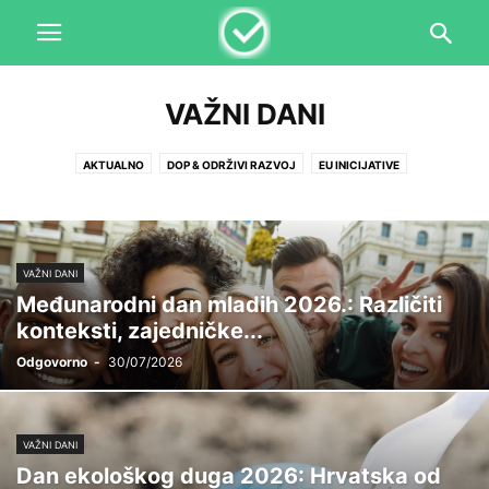
VAŽNI DANI
AKTUALNO
DOP & ODRŽIVI RAZVOJ
EU INICIJATIVE
HRVATSKI REGISTAR DOP PRIMJERA
IZABRANO
NAGRADA SJAJ
ODGOVORAN GRAĐANIN
OSVRTI
PREPORUKA UREDNIKA
PROMO
RAZGOVORI I KOLUMNE
SLIKA GOVORI 1000 RIJEČI
VAŽNI DANI
UPRAVLJANJE DOBRIM ŽIVOTOM
VAŽNI DANI
VREDNOTE I VRLINE
Međunarodni dan mladih 2026.: Različiti
konteksti, zajedničke...
Odgovorno
-
30/07/2026
VAŽNI DANI
Dan ekološkog duga 2026: Hrvatska od