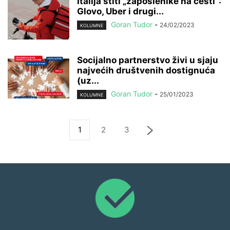
Italija štiti „zaposlenike na cesti“:
Glovo, Uber i drugi...
Goran Tudor
-
24/02/2023
KOLUMNE
Socijalno partnerstvo živi u sjaju
najvećih društvenih dostignuća
(uz...
Goran Tudor
-
25/01/2023
KOLUMNE
1
2
3