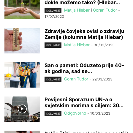
dokle možemo tako? (Hlebar...
Matija Hlebar
i
Goran Tudor
-
KOLUMNE
17/07/2023
Zdravlje čovjeka ovisi o zdravlju
Zemlje (kolumna Matija Hlebar)
Matija Hlebar
-
30/03/2023
KOLUMNE
San o pameti: Oduzeto prije 40-
ak godina, sad se...
Goran Tudor
-
29/03/2023
KOLUMNE
Povijesni Sporazum UN-a o
svjetskim morima s ciljem: 30...
Odgovorno
-
10/03/2023
KOLUMNE