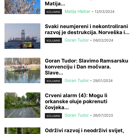
Matija...
Matija Hlebar
-
12/03/2024
KOLUMNE
Svaki neumjereni i nekontrolirani
razvoj je destrukcija. Norveška i...
Goran Tudor
-
06/02/2024
KOLUMNE
Goran Tudor: Slavimo Ramsarsku
konvenciju i Dan močvara.
Slave...
Goran Tudor
-
29/01/2024
KOLUMNE
Crveni alarm (4): Mogu li
orkanske oluje pokrenuti
čovjeka...
Goran Tudor
-
26/07/2023
KOLUMNE
Održivi razvoj i neodrživi svijet,