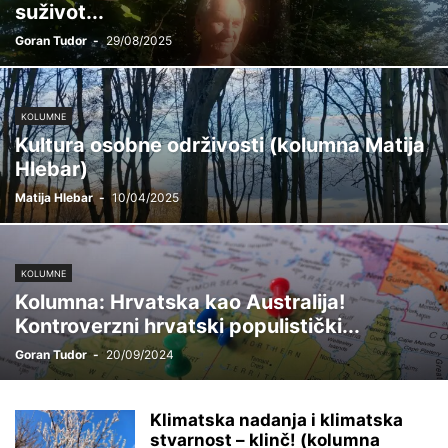
suživot...
Goran Tudor
-
29/08/2025
KOLUMNE
Kultura osobne održivosti (kolumna Matija
Hlebar)
Matija Hlebar
-
10/04/2025
KOLUMNE
Kolumna: Hrvatska kao Australija!
Kontroverzni hrvatski populistički...
Goran Tudor
-
20/09/2024
Klimatska nadanja i klimatska
stvarnost – klinč! (kolumna