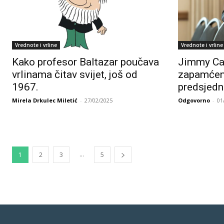
Vrednote i vrline
Vrednote i vrline
Kako profesor Baltazar poučava
Jimmy Car
vrlinama čitav svijet, još od
zapamćen 
1967.
predsjedn
Mirela Drkulec Miletić
-
27/02/2025
Odgovorno
-
01
...
1
2
3
5