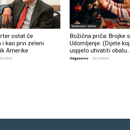
Vrednote i vrline
ter ostat će
Božićna priča: Brojke 
i kao prvi zeleni
Udomljenje. (Dijete koj
ik Amerike
uspjelo uhvatiti obalu..
/01/2025
Odgovorno
-
25/12/2024