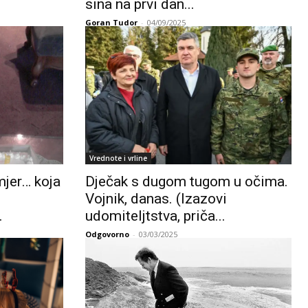
sina na prvi dan...
Goran Tudor
-
04/09/2025
Vrednote i vrline
mjer… koja
Dječak s dugom tugom u očima.
Vojnik, danas. (Izazovi
.
udomiteljtstva, priča...
Odgovorno
-
03/03/2025