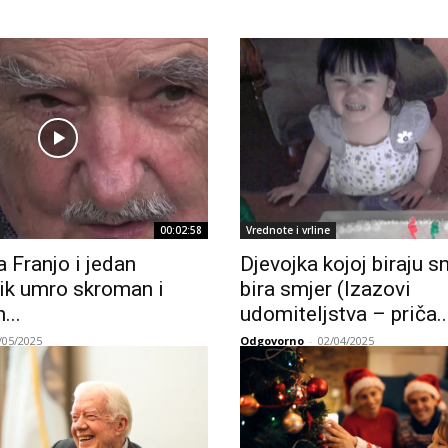
00:02:58
Vrednote i vrline
 Franjo i jedan
Djevojka kojoj biraju s
ik umro skroman i
bira smjer (Izazovi
...
udomiteljstva – priča..
/05/2025
Odgovorno
-
02/04/2025