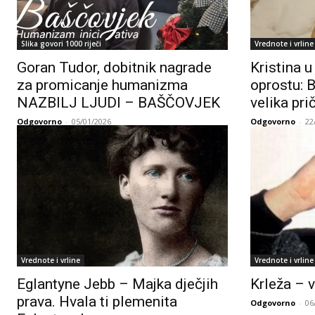
Slika govori 1000 riječi
Vrednote i vrline
Goran Tudor, dobitnik nagrade
Kristina u
za promicanje humanizma
oprostu: 
NAZBILJ LJUDI – BAŠČOVJEK
velika pri
Odgovorno
-
05/01/2026
Odgovorno
-
22
Vrednote i vrline
Vrednote i vrline
Eglantyne Jebb – Majka dječjih
Krleža – v
prava. Hvala ti plemenita
Odgovorno
-
06