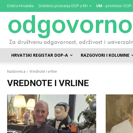
Dobra Hrvatska
Dobitnici priznanja DOP u RH
UM
– promotor DOP-
HRVATSKI REGISTAR DOP-A
RAZGOVORI I KOLUMNE
Naslovnica
Vrednote i vrline
VREDNOTE I VRLINE