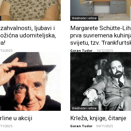
Vrednote i vrline
 zahvalnosti, ljubavi i
Margarete Schütte-Lih
Božićna udomiteljska,
prva suvremena kuhinj
ča!
svijetu, tzv. ‘frankfurts
/12/2025
Goran Tudor
-
16/12/2025
Vrednote i vrline
rline u akciji
Krleža, knjige, čitanje
/11/2025
Goran Tudor
-
06/11/2025