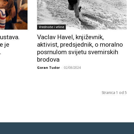
Vrednote i vrline
sustava.
Vaclav Havel, književnik,
e je
aktivist, predsjednik, o moralno
.
posrnulom svijetu svemirskih
brodova
Goran Tudor
-
02/08/2024
Stranica 1 od 5