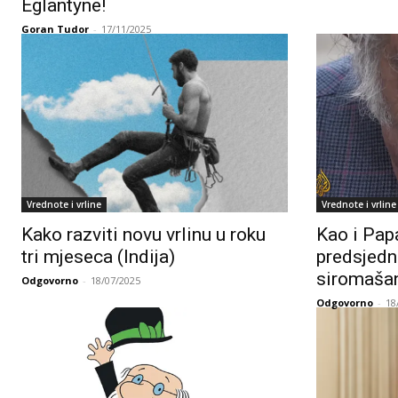
Eglantyne!
Goran Tudor
-
17/11/2025
Vrednote i vrline
Vrednote i vrline
Kako razviti novu vrlinu u roku
Kao i Papa
tri mjeseca (Indija)
predsjedn
siromašan
Odgovorno
-
18/07/2025
Odgovorno
-
18