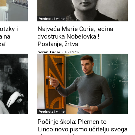
Vrednote i vrline
otzky i
Najveća Marie Curie, jedina
a na
dvostruka Nobelovka!!!
ka’
Poslanje, žrtva.
Goran Tudor
-
16/12/2025
Vrednote i vrline
Počinje škola: Plemenito
Lincolnovo pismo učitelju svoga