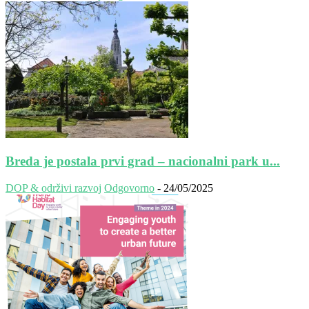
Breda je postala prvi grad – nacionalni park u...
DOP & održivi razvoj
Odgovorno
-
24/05/2025