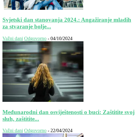
Svjetski dan stanovanja 2024.: Angažiranje mladih
za stvaranje bolje...
Važni dani
Odgovorno
-
04/10/2024
Međunarodni dan osviještenosti o buci: Zaštitite svoj
sluh, zaštitite...
Važni dani
Odgovorno
-
22/04/2024