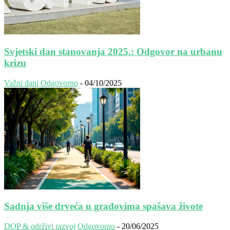
Svjetski dan stanovanja 2025.: Odgovor na urbanu
krizu
Važni dani
Odgovorno
-
04/10/2025
Sadnja više drveća u gradovima spašava živote
DOP & održivi razvoj
Odgovorno
-
20/06/2025