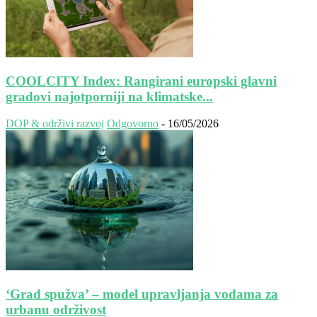
COOLCITY Index: Rangirani europski glavni
gradovi najotporniji na klimatske...
DOP & održivi razvoj
Odgovorno
-
16/05/2026
‘Grad spužva’ – model upravljanja vodama za
urbanu održivost