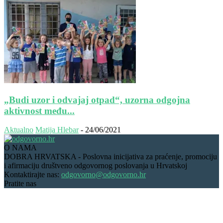
„Budi uzor i odvajaj otpad“, uzorna odgojna
aktivnost među...
Aktualno
Matija Hlebar
-
24/06/2021
O NAMA
DOBRA HRVATSKA - Poslovna inicijativa za praćenje, promociju
i afirmaciju društveno odgovornog poslovanja u Hrvatskoj
Kontaktirajte nas:
odgovorno@odgovorno.hr
Pratite nas