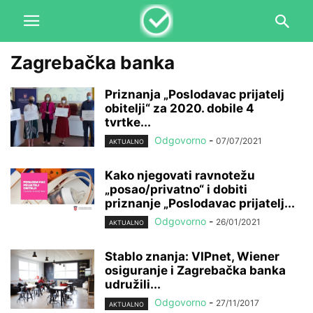
Zagrebačka banka
Priznanja „Poslodavac prijatelj
obitelji“ za 2020. dobile 4
tvrtke...
Odgovorno
-
07/07/2021
AKTUALNO
Kako njegovati ravnotežu
„posao/privatno“ i dobiti
priznanje „Poslodavac prijatelj...
Odgovorno
-
26/01/2021
AKTUALNO
Stablo znanja: VIPnet, Wiener
osiguranje i Zagrebačka banka
udružili...
Odgovorno
-
27/11/2017
AKTUALNO