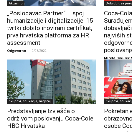
Aktualno
Dobrobit za prir
„Poslodavac Partner“ – spoj
Coca-Cola
humanizacije i digitalizacije: 15
Surađuje
tvrtki dobilo inovirani certifikat,
dobavljači
prva hrvatska platforma za HR
najviših 
assessment
odgovorno
poslovanj
Odgovorno
-
10/06/2022
Mirela Drkulec 
Skupovi, edukacija, natječaji
Skupovi, edukacij
Predstavljanje Izvješća o
Pokretanj
održivom poslovanju Coca-Cole
obrazovno
HBC Hrvatska
osobe Coc