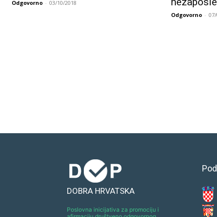
nezaposl
Odgovorno
-
03/10/2018
Odgovorno
-
07
Pod
DOBRA HRVATSKA
Poslovna inicijativa za promociju i
afirmaciju društveno odgovornog