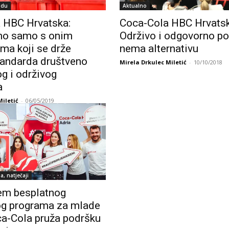
odu
Aktualno
 HBC Hrvatska:
Coca-Cola HBC Hrvatsk
mo samo s onim
Održivo i odgovorno po
ma koji se drže
nema alternativu
standarda društveno
Mirela Drkulec Miletić
-
10/10/2018
g i održivog
a
Miletić
-
06/05/2019
a, natječaji
em besplatnog
g programa za mlade
a-Cola pruža podršku