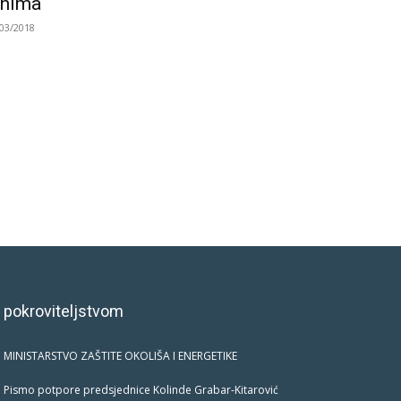
enima
/03/2018
 pokroviteljstvom
MINISTARSTVO ZAŠTITE OKOLIŠA I ENERGETIKE
Pismo potpore predsjednice Kolinde Grabar-Kitarović