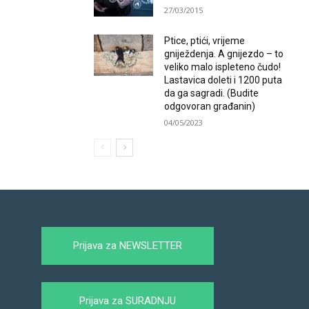
27/03/2015
Ptice, ptići, vrijeme
gniježdenja. A gnijezdo – to
veliko malo ispleteno čudo!
Lastavica doleti i 1200 puta
da ga sagradi. (Budite
odgovoran građanin)
04/05/2023
Prijava za NEWSLETTER
Prijava za SURADNJU