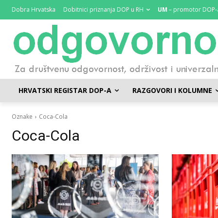
Dobra Hrvatska
Dobitnici priznanja DOP u RH
UM
– promotor DOP-
HRVATSKI REGISTAR DOP-A
RAZGOVORI I KOLUMNE
Oznake
Coca-Cola
Coca-Cola