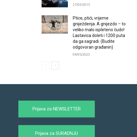
27/03/2015
Ptice, ptići, vrijeme
gniježdenja. A gnijezdo – to
veliko malo ispleteno čudo!
Lastavica doleti i 1200 puta
da ga sagradi. (Budite
odgovoran građanin)
04/05/2023
Prijava za NEWSLETTER
Prijava za SURADNJU