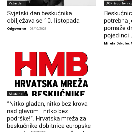
Važni dani
DOP & održivi raz
Svjetski dan beskućnika
Beskućnic
obilježava se 10. listopada
potrebna 
pomaže dr
Odgovorno
-
08/10/2023
pojedinci
Mirela Drkulec 
Aktualno
“Nitko gladan, nitko bez krova
nad glavom i nitko bez
podrške!”. Hrvatska mreža za
beskućnike dobitnica europske