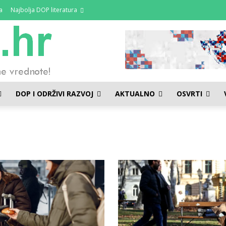
a
Najbolja DOP literatura
DOP I ODRŽIVI RAZVOJ
AKTUALNO
OSVRTI