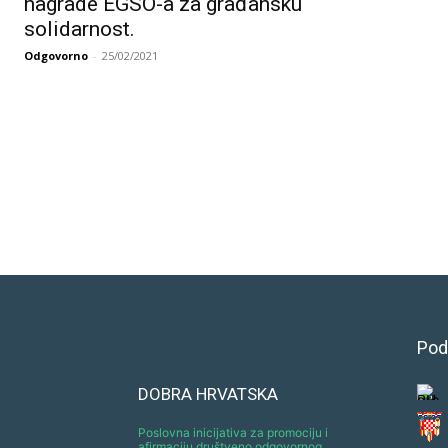
nagrade EGSO-a za građansku
solidarnost.
Odgovorno
-
25/02/2021
Pod
DOBRA HRVATSKA
Poslovna inicijativa za promociju i
afirmaciju društveno odgovornog