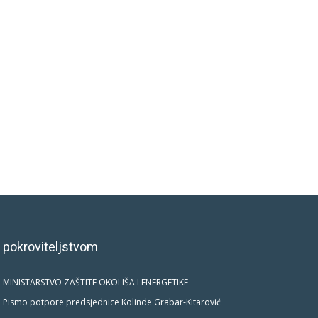
 pokroviteljstvom
MINISTARSTVO ZAŠTITE OKOLIŠA I ENERGETIKE
Pismo potpore predsjednice Kolinde Grabar-Kitarović