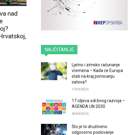
ova nad
e
oj?
Hrvatskoj,
NAJČITANIJE
Ljetno i zimsko računanje
vremena – Kada će Europa
stati na kraj pomicanju
satova?
17/03/2025
17 ciljeva održivog razvoja –
AGENDA UN 2030.
28/04/2016
Što je to društveno
odgovorno poslovanje