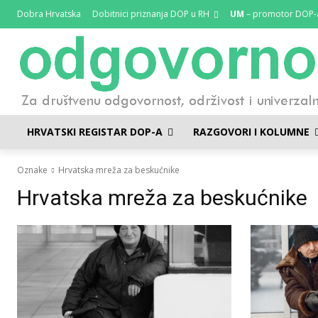
Dobra Hrvatska
Dobitnici priznanja DOP u RH
UM
– promotor DOP-
HRVATSKI REGISTAR DOP-A
RAZGOVORI I KOLUMNE
Oznake
Hrvatska mreža za beskućnike
Hrvatska mreža za beskućnike