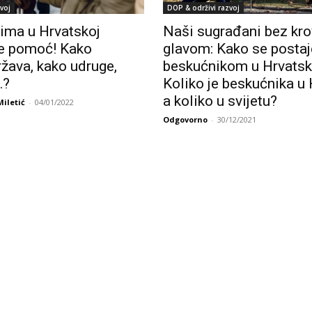
voj
DOP & održivi razvoj
ima u Hrvatskoj
Naši sugrađani bez kr
je pomoć! Kako
glavom: Kako se postaj
žava, kako udruge,
beskućnikom u Hrvatsk
…?
Koliko je beskućnika u 
a koliko u svijetu?
Miletić
-
04/01/2022
Odgovorno
-
30/12/2021