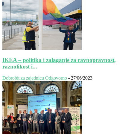
IKEA – politika i zalaganje za ravnopravnost,
raznolikost i...
Dobrobit za zajednicu
Odgovorno
-
27/06/2023