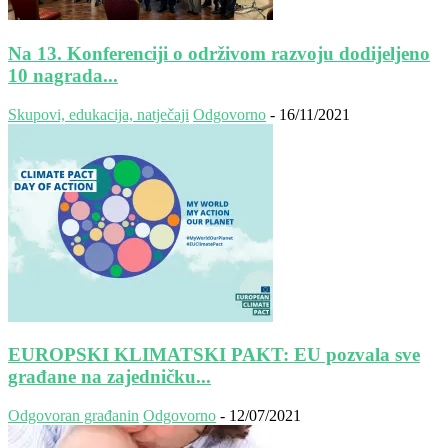
Na 13. Konferenciji o održivom razvoju dodijeljeno
10 nagrada...
Skupovi, edukacija, natječaji
Odgovorno
-
16/11/2021
EUROPSKI KLIMATSKI PAKT: EU pozvala sve
građane na zajedničku...
Odgovoran građanin
Odgovorno
-
12/07/2021