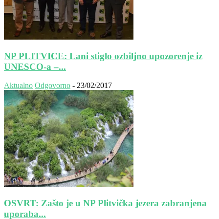
NP PLITVICE: Lani stiglo ozbiljno upozorenje iz
UNESCO-a –...
Aktualno
Odgovorno
-
23/02/2017
OSVRT: Zašto je u NP Plitvička jezera zabranjena
uporaba...