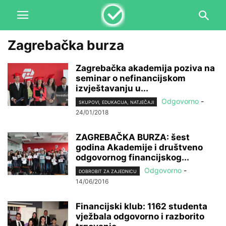
Zagrebačka burza
Zagrebačka akademija poziva na
seminar o nefinancijskom
izvještavanju u...
Odgovorno
-
SKUPOVI, EDUKACIJA, NATJEČAJI
24/01/2018
ZAGREBAČKA BURZA: šest
godina Akademije i društveno
odgovornog financijskog...
Odgovorno
-
DOBROBIT ZA ZAJEDNICU
14/06/2016
Financijski klub: 1162 studenta
vježbala odgovorno i razborito