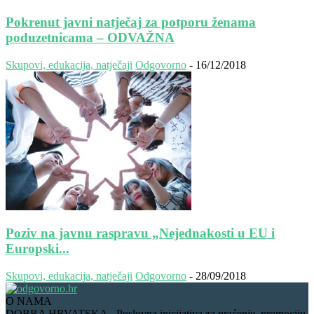
Pokrenut javni natječaj za potporu ženama
poduzetnicama – ODVAŽNA
Skupovi, edukacija, natječaji
Odgovorno
-
16/12/2018
Poziv na javnu raspravu „Nejednakosti u EU i
Europski...
Skupovi, edukacija, natječaji
Odgovorno
-
28/09/2018
O NAMA
DOBRA HRVATSKA - Poslovna inicijativa za praćenje, promociju