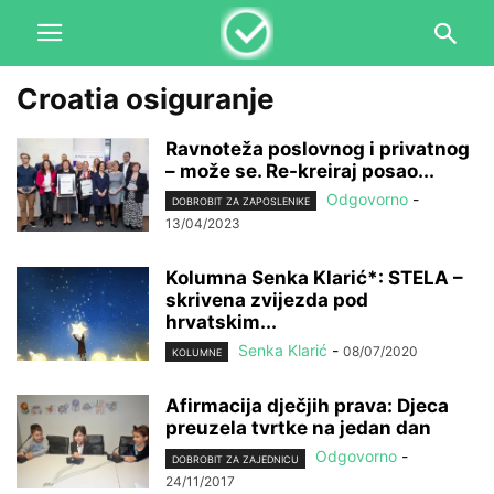
Croatia osiguranje
Ravnoteža poslovnog i privatnog
– može se. Re-kreiraj posao...
Odgovorno
-
DOBROBIT ZA ZAPOSLENIKE
13/04/2023
Kolumna Senka Klarić*: STELA –
skrivena zvijezda pod
hrvatskim...
Senka Klarić
-
08/07/2020
KOLUMNE
Afirmacija dječjih prava: Djeca
preuzela tvrtke na jedan dan
Odgovorno
-
DOBROBIT ZA ZAJEDNICU
24/11/2017