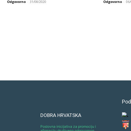
Odgovorno
-
31/08/2020
Odgovorno
-
06
Pod
DOBRA HRVATSKA
Poslovna inicijativa za promociju i
afirmaciju društveno odgovornog