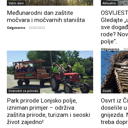
Važni dani
Aktualno
Međunarodni dan zaštite
OSVIJEST
močvara i močvarnih staništa
Gledajte „
sve događ
Odgovorno
-
02/02/2022
rode? Nov
polje“.
Odgovorno
-
28
Dobrobit za prirodu
Osvrti
Park prirode Lonjsko polje,
Osvrt iz Č
izniman primjer – održiva
doselile 
zaštita prirode, turizam i seoski
gnijezda.
život zajedno!
treba dopri