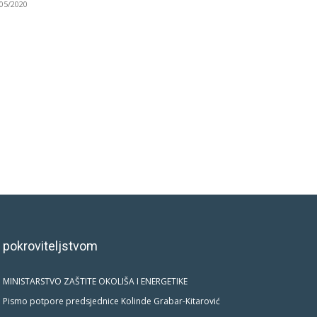
/05/2020
 pokroviteljstvom
MINISTARSTVO ZAŠTITE OKOLIŠA I ENERGETIKE
Pismo potpore predsjednice Kolinde Grabar-Kitarović