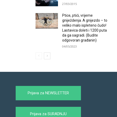
27/03/2015
Ptice, ptići, vrijeme
gniježdenja. A gnijezdo – to
veliko malo ispleteno čudo!
Lastavica doleti i 1200 puta
da ga sagradi. (Budite
odgovoran građanin)
04/05/2023
Prijava za NEWSLETTER
Prijava za SURADNJU