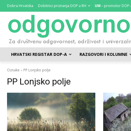
Dobra Hrvatska
Dobitnici priznanja DOP u RH
UM
– promotor DOP-
HRVATSKI REGISTAR DOP-A
RAZGOVORI I KOLUMNE
Oznake
PP Lonjsko polje
PP Lonjsko polje