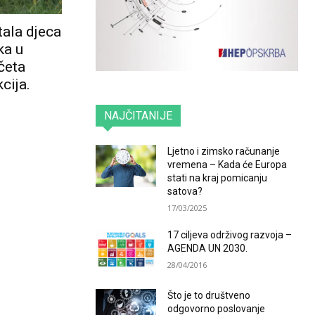
tala djeca
ka u
četa
cija.
NAJČITANIJE
Ljetno i zimsko računanje
vremena – Kada će Europa
stati na kraj pomicanju
satova?
17/03/2025
17 ciljeva održivog razvoja –
AGENDA UN 2030.
28/04/2016
Što je to društveno
odgovorno poslovanje