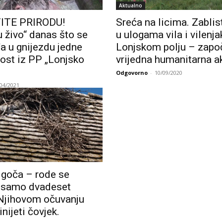
Aktualno
ITE PRIRODU!
Sreća na licima. Zablis
u živo“ danas što se
u ulogama vila i vilenja
a u gnijezdu jedne
Lonjskom polju – zapo
ost iz PP „Lonjsko
vrijedna humanitarna ak
Odgovorno
-
10/09/2020
/04/2021
igoča – rode se
u samo dvadeset
 Njihovom očuvanju
nijeti čovjek.