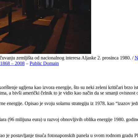
uvanju zemljišta od nacionalnog interesa Aljaske 2. prosinca 1980. /
N
e 1868 – 2008
–
Public Domain
orištenje ugljena kao izvora energije, što su neki zeleni kritičari brzo
ima, a bivši američki čelnik to je vidio kao način da se smanji ovisnost 
ne energije. Opisao je svoju solarnu strategiju iz 1978. kao “izazov jed
ra (96 milijuna eura) u razvoj obnovljivih oblika energije 1980. godine
zirao je postavljanje tisuća fotonaponskih panela u svom rodnom gradu P