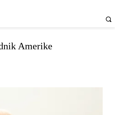
VREDNOTE I VRLINE
VIŠE...
ednik Amerike