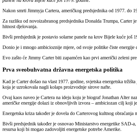
panele na krovu Bijele kuće još 1979. godine.
Nakon smrti Jimmyja Cartera, američkog predsjednika od 1977. do 19
Za razliku od novoizabranog predsjednika Donalda Trumpa, Carter je podu
hitnost djelovanja.
Bivši predsjednik je postavio solarne panele na krov Bijele kuće još
Donio je i mnogo ambicioznije mjere, od svoje politike čiste energije
Evo zašto će Jimmy Carter biti zapamćen kao prvi američki zeleni pred
Prva sveobuhvatna državna energetska politika
Kad je Carter došao na vlast 1977. godine, svjetska energetska tržišta
koja je uzrokovala nagli kolaps proizvodnje sirove nafte.
Ovaj kaos naveo je Cartera na ideju koju je biograf Jonathan Alter 
američke energije dolazi iz obnovljivih izvora – ambiciozan cilj koji j
Energetska kriza također je dovela do Carterovog kultnog obraćanja n
Bivši predsjednik također je osnovao Ministarstvo energetike SAD-a, r
resursa koji bi mogao zadovoljiti energetske potrebe Amerike.