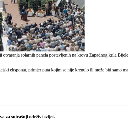
i otvaranja solarnih panela postavljenih na krovu Zapadnog krila Bijele
ejski eksponat, primjer puta kojim se nije krenulo ili može biti samo ma
a za sutrašnji održivi svijet.