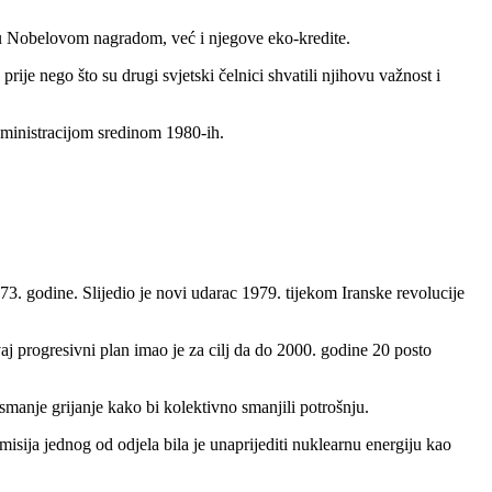
nu Nobelovom nagradom, već i njegove eko-kredite.
ije nego što su drugi svjetski čelnici shvatili njihovu važnost i
dministracijom sredinom 1980-ih.
73. godine. Slijedio je novi udarac 1979. tijekom Iranske revolucije
 progresivni plan imao je za cilj da do 2000. godine 20 posto
manje grijanje kako bi kolektivno smanjili potrošnju.
isija jednog od odjela bila je unaprijediti nuklearnu energiju kao