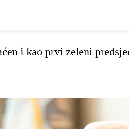
E
DOP I ODRŽIVI RAZVOJ
AKTUALNO
OSVRTI
ćen i kao prvi zeleni predsj