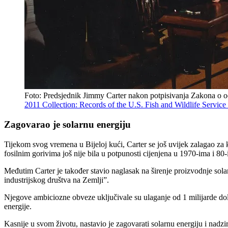
Foto: Predsjednik Jimmy Carter nakon potpisivanja Zakona o oč
2011 Collection: Records of the U.S. Fish and Wildlife Servic
Zagovarao je solarnu energiju
Tijekom svog vremena u Bijeloj kući, Carter se još uvijek zalagao za k
fosilnim gorivima još nije bila u potpunosti cijenjena u 1970-ima i 80-
Međutim Carter je također stavio naglasak na širenje proizvodnje solar
industrijskog društva na Zemlji”.
Njegove ambiciozne obveze uključivale su ulaganje od 1 milijarde dola
energije.
Kasnije u svom životu, nastavio je zagovarati solarnu energiju i nad