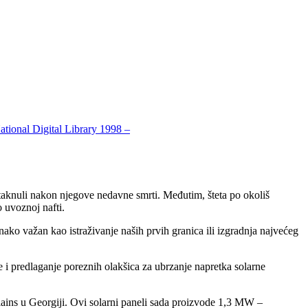
ational Digital Library 1998 –
 istaknuli nakon njegove nedavne smrti. Međutim, šteta po okoliš
o uvoznoj nafti.
nako važan kao istraživanje naših prvih granica ili izgradnja najvećeg
 i predlaganje poreznih olakšica za ubrzanje napretka solarne
lains u Georgiji. Ovi solarni paneli sada proizvode 1,3 MW –