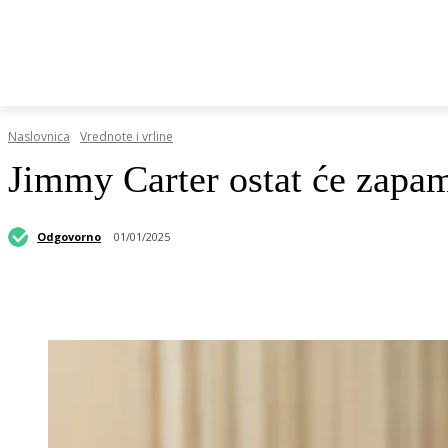
HRVATSKI REGISTAR DOP-A
RAZGOVORI I KOLUMN
Naslovnica
Vrednote i vrline
Jimmy Carter ostat će zapam
Odgovorno
01/01/2025
Podijeli objavu