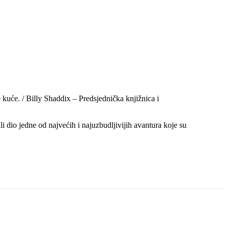
 kuće. / Billy Shaddix – Predsjednička knjižnica i
li dio jedne od najvećih i najuzbudljivijih avantura koje su