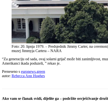
Foto: 20. lipnja 1979. – Predsjednik Jimmy Carter, na ceremonij
muzej Jimmyja Cartera – NARA
“Za generaciju od sada, ovaj solarni grijač može biti zanimljivost, muz
Amerikanci ikada poduzeli, ” rekao je.
Preneseno s
euronews.green
autor:
Rebecca Ann Hughes
Ako vam se članak svidi, dijelite ga – podržite osvješćivanje društv