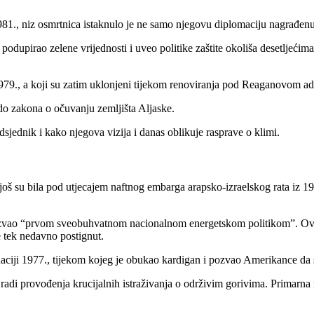
81., niz osmrtnica istaknulo je ne samo njegovu diplomaciju nagrađe
pirao zelene vrijednosti i uveo politike zaštite okoliša desetljećima pr
 1979., a koji su zatim uklonjeni tijekom renoviranja pod Reaganovom a
 do zakona o očuvanju zemljišta Aljaske.
sjednik i kako njegova vizija i danas oblikuje rasprave o klimi.
 još su bila pod utjecajem naftnog embarga arapsko-izraelskog rata iz 19
nazvao “prvom sveobuhvatnom nacionalnom energetskom politikom”. Ovaj
e tek nedavno postignut.
aciji 1977., tijekom kojeg je obukao kardigan i pozvao Amerikance da s
adi provođenja krucijalnih istraživanja o održivim gorivima. Primarna m