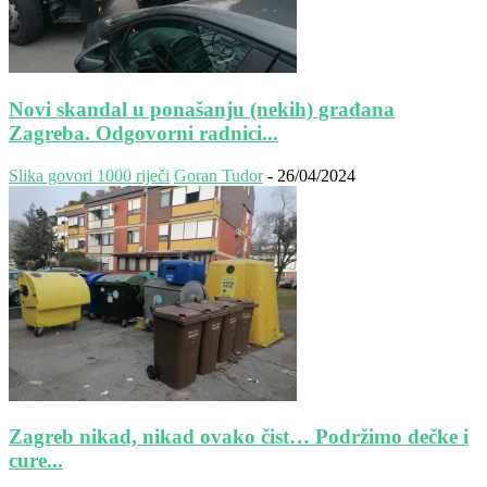
Novi skandal u ponašanju (nekih) građana
Zagreba. Odgovorni radnici...
Slika govori 1000 riječi
Goran Tudor
-
26/04/2024
Zagreb nikad, nikad ovako čist… Podržimo dečke i
cure...