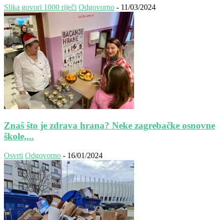
Slika govori 1000 riječi
Odgovorno
-
11/03/2024
Znaš što je zdrava hrana? Neke zagrebačke osnovne
škole,...
Osvrti
Odgovorno
-
16/01/2024