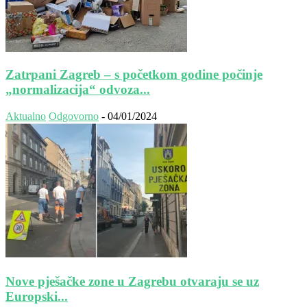
Zatrpani Zagreb – s početkom godine počinje
„normalizacija“ odvoza...
Aktualno
Odgovorno
-
04/01/2024
Nove pješačke zone u Zagrebu otvaraju se uz
Europski...