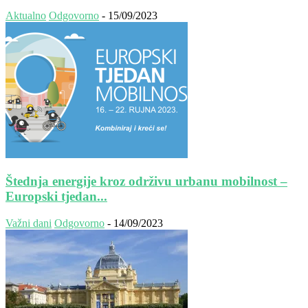
Aktualno
Odgovorno
-
15/09/2023
Štednja energije kroz održivu urbanu mobilnost –
Europski tjedan...
Važni dani
Odgovorno
-
14/09/2023