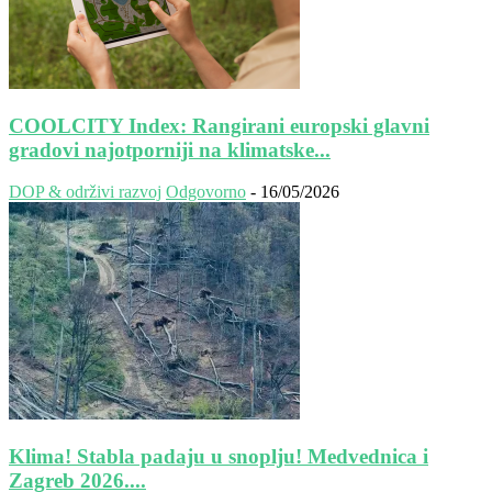
COOLCITY Index: Rangirani europski glavni
gradovi najotporniji na klimatske...
DOP & održivi razvoj
Odgovorno
-
16/05/2026
Klima! Stabla padaju u snoplju! Medvednica i
Zagreb 2026....