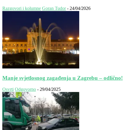
Razgovori i kolumne
Goran Tudor
-
24/04/2026
Manje svjetlosnog zagađenja u Zagrebu – odlično!
Osvrti
Odgovorno
-
29/04/2025