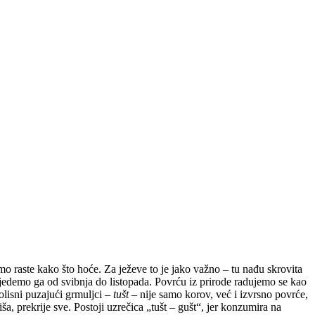
mo raste kako što hoće. Za ježeve to je jako važno – tu nađu skrovita
 jedemo ga od svibnja do listopada. Povrću iz prirode radujemo se kao
olisni puzajući grmuljci –
tušt
– nije samo korov, već i izvrsno povrće,
a, prekrije sve. Postoji uzrečica „tušt – gušt“, jer konzumira na