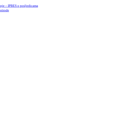
anje – IPBES o posljedicama
rirode