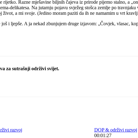
ijetko. Razne mješavine biljnih čajeva iz prirode pijemo stalno, a „ono“
tema-delikatesa. Na jutarnju pojavu svježeg stošca zemlje po travnjaku
j život, a mi svoje. (Jedino moram paziti da ih ne namamim u vrt kravljim
još i ljepše. A ja nekad zbunjujem druge izjavom: „Čovjek, vlasac, kopri
a za sutrašnji održivi svijet.
živi razvoj
DOP & održivi razvoj
00:01:27