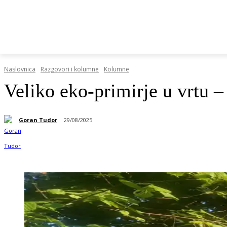
HRVATSKI REGISTAR DOP-A
RAZGOVORI I KOLUMN
Naslovnica
Razgovori i kolumne
Kolumne
Veliko eko-primirje u vrtu 
Goran Tudor
29/08/2025
Podijeli objavu