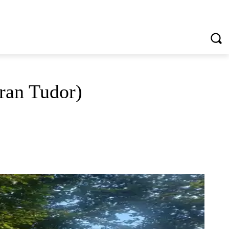
VREDNOTE I VRLINE
VIŠE...
oran Tudor)