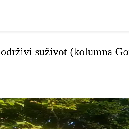
E
DOP I ODRŽIVI RAZVOJ
AKTUALNO
OSVRTI
– održivi suživot (kolumna G