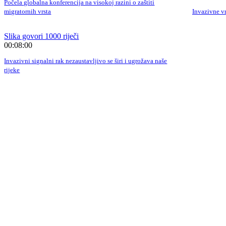
Počela globalna konferencija na visokoj razini o zaštiti
migratornih vrsta
Invazivne vr
Slika govori 1000 riječi
00:08:00
Invazivni signalni rak nezaustavljivo se širi i ugrožava naše
rijeke