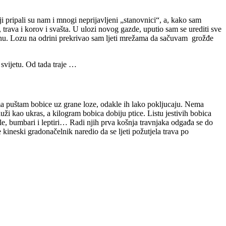
i pripali su nam i mnogi neprijavljeni „stanovnici“, a, kako sam
e, trava i korov i svašta. U ulozi novog gazde, uputio sam se urediti sve
ovinu. Lozu na odrini prekrivao sam ljeti mrežama da sačuvam grožđe
svijetu. Od tada traje …
ma puštam bobice uz grane loze, odakle ih lako pokljucaju. Nema
ži kao ukras, a kilogram bobica dobiju ptice. Listu jestivih bobica
ele, bumbari i leptiri… Radi njih prva košnja travnjaka odgađa se do
kineski gradonačelnik naredio da se ljeti požutjela trava po