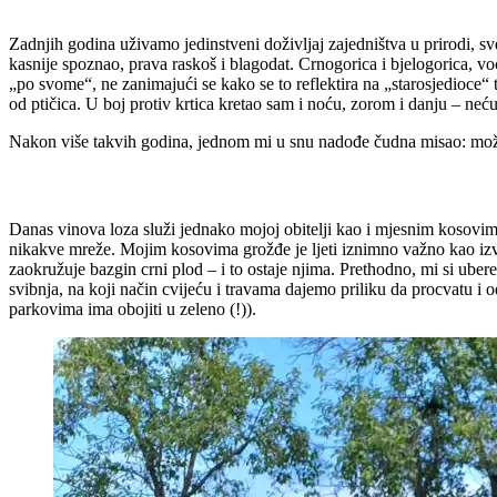
Zadnjih godina uživamo jedinstveni doživljaj zajedništva u prirodi, sv
kasnije spoznao, prava raskoš i blagodat. Crnogorica i bjelogorica, voćk
„po svome“, ne zanimajući se kako se to reflektira na „starosjedioce“
od ptičica. U boj protiv krtica kretao sam i noću, zorom i danju – n
Nakon više takvih godina, jednom mi u snu nadođe čudna misao: može
Danas vinova loza služi jednako mojoj obitelji kao i mjesnim kosovim
nikakve mreže. Mojim kosovima grožđe je ljeti iznimno važno kao izvor
zaokružuje bazgin crni plod – i to ostaje njima. Prethodno, mi si uber
svibnja, na koji način cvijeću i travama dajemo priliku da procvatu i 
parkovima ima obojiti u zeleno (!)).