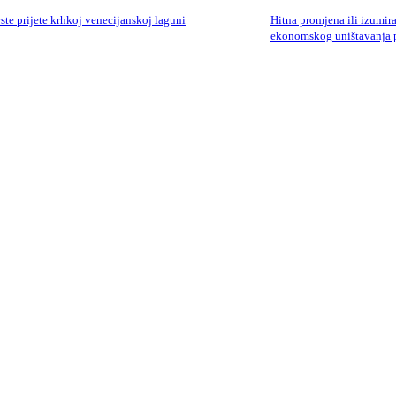
ste prijete krhkoj venecijanskoj laguni
Hitna promjena ili izumir
ekonomskog uništavanja p