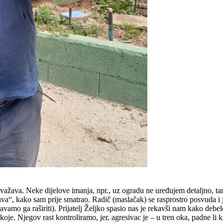
 uvažava. Neke dijelove imanja, npr., uz ogradu ne uređujem detaljno, ta
rava“, kako sam prije smatrao. Radič (maslačak) se rasprostro posvuda i
avamo ga raširiti). Prijatelj Željko spasio nas je rekavši nam kako debel
. Njegov rast kontroliramo, jer, agresivac je – u tren oka, padne li kiš