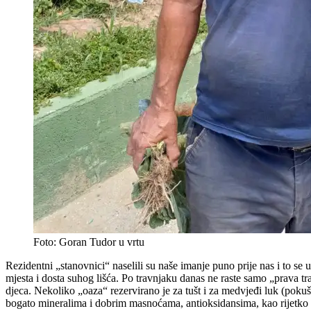
Foto: Goran Tudor u vrtu
Rezidentni „stanovnici“ naselili su naše imanje puno prije nas i to se
mjesta i dosta suhog lišća. Po travnjaku danas ne raste samo „prava t
djeca. Nekoliko „oaza“ rezervirano je za tušt i za medvjeđi luk (pokuš
bogato mineralima i dobrim masnoćama, antioksidansima, kao rijetko koje