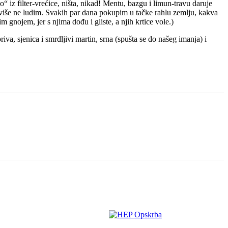
 iz filter-vrećice, ništa, nikad! Mentu, bazgu i limun-travu daruje
 više ne ludim. Svakih par dana pokupim u tačke rahlu zemlju, kakva
 gnojem, jer s njima dođu i gliste, a njih krtice vole.)
va, sjenica i smrdljivi martin, srna (spušta se do našeg imanja) i