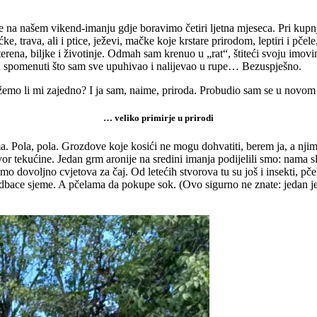
e na našem vikend-imanju gdje boravimo četiri ljetna mjeseca. Pri kupnj
e, trava, ali i ptice, ježevi, mačke koje krstare prirodom, leptiri i pčel
 terena, biljke i životinje. Odmah sam krenuo u „rat“, štiteći svoju im
eću spomenuti što sam sve upuhivao i nalijevao u rupe… Bezuspješno.
mo li mi zajedno? I ja sam, naime, priroda. Probudio sam se u novom 
… veliko primirje u prirodi
a. Pola, pola. Grozdove koje kosići ne mogu dohvatiti, berem ja, a nji
 tekućine. Jedan grm aronije na sredini imanja podijelili smo: nama slu
emo dovoljno cvjetova za čaj. Od letećih stvorova tu su još i insekti, pč
odbace sjeme. A pčelama da pokupe sok. (Ovo sigurno ne znate: jedan je 