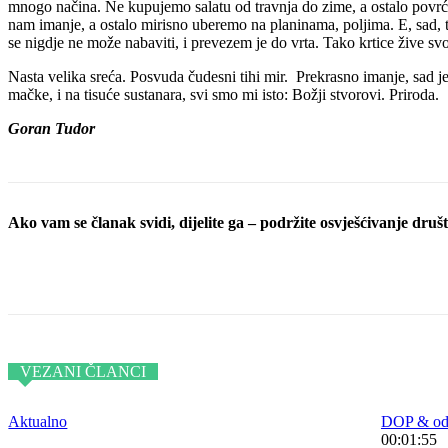
mnogo načina. Ne kupujemo salatu od travnja do zime, a ostalo povrće r
nam imanje, a ostalo mirisno uberemo na planinama, poljima. E, sad, 
se nigdje ne može nabaviti, i prevezem je do vrta. Tako krtice žive svo
Nasta velika sreća. Posvuda čudesni tihi mir. Prekrasno imanje, sad je 
mačke, i na tisuće sustanara, svi smo mi isto: Božji stvorovi. Priroda.
Goran Tudor
Ako vam se članak svidi, dijelite ga – podržite osvješćivanje društv
Podijeli objavu
VEZANI ČLANCI
Aktualno
DOP & odr
00:01:55