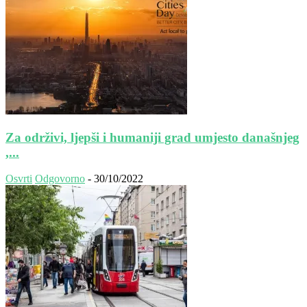
Za održivi, ljepši i humaniji grad umjesto današnjeg
,...
Osvrti
Odgovorno
-
30/10/2022