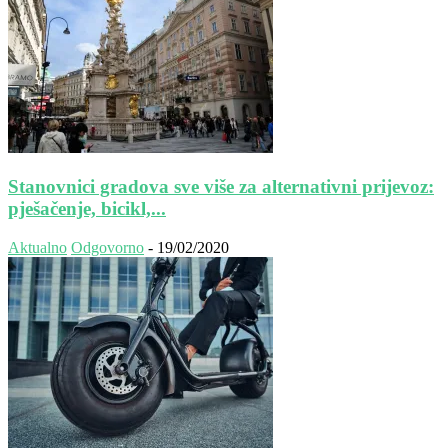
Stanovnici gradova sve više za alternativni prijevoz:
pješačenje, bicikl,...
Aktualno
Odgovorno
-
19/02/2020