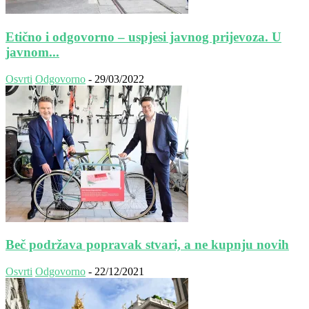
Etično i odgovorno – uspjesi javnog prijevoza. U
javnom...
Osvrti
Odgovorno
-
29/03/2022
Beč podržava popravak stvari, a ne kupnju novih
Osvrti
Odgovorno
-
22/12/2021