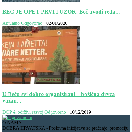
BEČ JE OPET PRVI I UZOR! Beč uvodi reda...
Aktualno
Odgovorno
-
02/01/2020
U Beču svi dobro organizirani – božićna drvca
važan...
DOP & održivi razvoj
Odgovorno
-
10/12/2019
O NAMA
DOBRA HRVATSKA - Poslovna inicijativa za praćenje, promociju