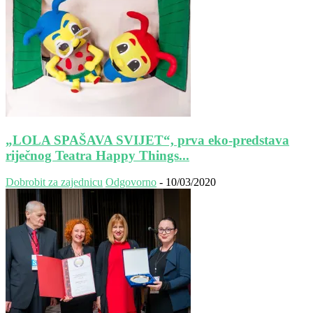
„LOLA SPAŠAVA SVIJET“, prva eko-predstava
riječnog Teatra Happy Things...
Dobrobit za zajednicu
Odgovorno
-
10/03/2020