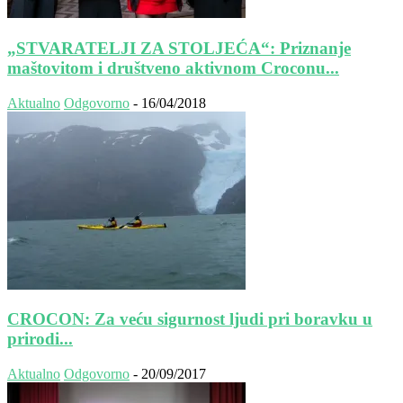
„STVARATELJI ZA STOLJEĆA“: Priznanje
maštovitom i društveno aktivnom Croconu...
Aktualno
Odgovorno
-
16/04/2018
CROCON: Za veću sigurnost ljudi pri boravku u
prirodi...
Aktualno
Odgovorno
-
20/09/2017