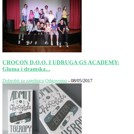
CROCON D.O.O. I UDRUGA GS ACADEMY:
Gluma i dramska...
Dobrobit za zajednicu
Odgovorno
-
08/05/2017