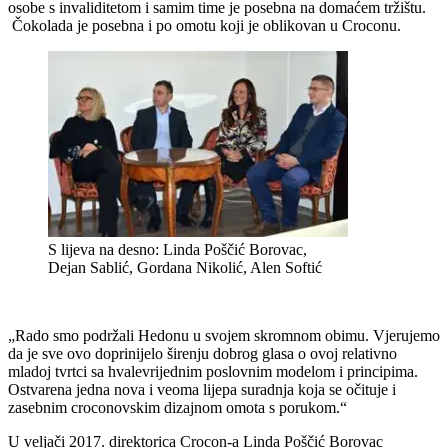
osobe s invaliditetom i samim time je posebna na domaćem tržištu.
Čokolada je posebna i po omotu koji je oblikovan u Croconu.
S lijeva na desno: Linda Poščić Borovac,
Dejan Sablić, Gordana Nikolić, Alen Softić
„Rado smo podržali Hedonu u svojem skromnom obimu. Vjerujemo
da je sve ovo doprinijelo širenju dobrog glasa o ovoj relativno
mladoj tvrtci sa hvalevrijednim poslovnim modelom i principima.
Ostvarena jedna nova i veoma lijepa suradnja koja se očituje i
zasebnim croconovskim dizajnom omota s porukom.“
U veljači 2017. direktorica Crocon-a Linda Poščić Borovac