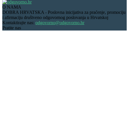
O NAMA
DOBRA HRVATSKA - Poslovna inicijativa za praćenje, promociju
i afirmaciju društveno odgovornog poslovanja u Hrvatskoj
Kontaktirajte nas:
odgovorno@odgovorno.hr
Pratite nas