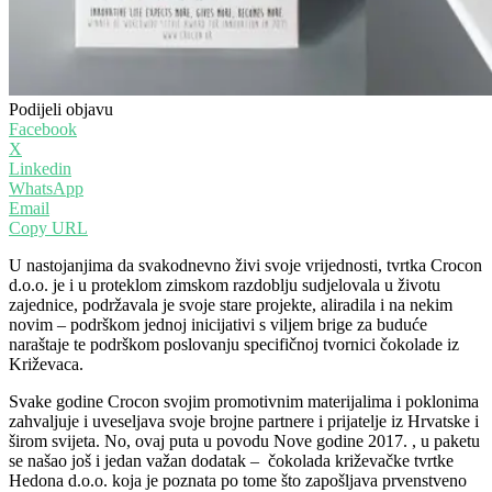
Podijeli objavu
Facebook
X
Linkedin
WhatsApp
Email
Copy URL
U nastojanjima da svakodnevno živi svoje vrijednosti, tvrtka Crocon
d.o.o. je i u proteklom zimskom razdoblju sudjelovala u životu
zajednice, podržavala je svoje stare projekte, aliradila i na nekim
novim – podrškom jednoj inicijativi s viljem brige za buduće
naraštaje te podrškom poslovanju specifičnoj tvornici čokolade iz
Križevaca.
Svake godine Crocon svojim promotivnim materijalima i poklonima
zahvaljuje i uveseljava svoje brojne partnere i prijatelje iz Hrvatske i
širom svijeta. No, ovaj puta u povodu Nove godine 2017. , u paketu
se našao još i jedan važan dodatak – čokolada križevačke tvrtke
Hedona d.o.o. koja je poznata po tome što zapošljava prvenstveno