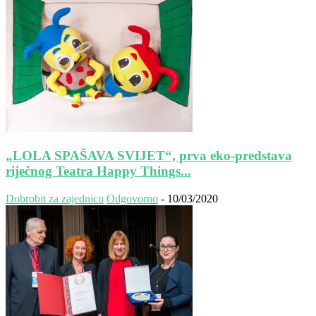
„LOLA SPAŠAVA SVIJET“, prva eko-predstava
riječnog Teatra Happy Things...
Dobrobit za zajednicu
Odgovorno
-
10/03/2020