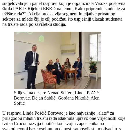
sudjelovala je u panel raspravi koju je organizirala Visoka poslovna
škola PAR iz Rijeke i EBRD na temu „Kako pripremiti studente za
tržište rada?“. Akcija predstavlja segment Inicijative privatnog
sektora za mlade čiji je cilj podržati što uspješniji ulazak studenata
na tržište rada po završetku studija.
S lijeva na desno: Nenad Seifert, Linda Poščić
Borovac, Dejan Sablić, Gordana Nikolić, Alen
Softić
U raspravi Linda Poščić Borovac je kao najvažnije „alate“ za
prilagodbu mladih tržištu rada istaknula upravo one vrijednosti koje
tvrtka Crocon razvija i potiče kod svojih zaposlenika na
svakodnevnoj bazi: osobnu predanost, samosvijest i motivaciju, s