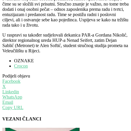
čime su se složili svi prisutni. Stručno znanje je važno, no tome treba
dodati i onaj osobni pečat – odnos zaposlenika prema radu i tvrtci,
entuzijazam i predanost radu. Time se postižu radni i poslovni
ciljevi, ali i ostvaruje sebe kao pojedinca. Uspijeva se kako na tržištu
rada tako i u životu.
U raspravi su također sudjelovali dekanica PAR-a Gordana Nikolić,
direktor regionalnog ureda HUP-a Nenad Seifert, zatim Dejan
Sablić (Metronet) te Alen Softić, student stručnog studija prometa na
Veleučilištu u Rijeci.
OZNAKE
Crocon
Podijeli objavu
Facebook
X
Linkedin
WhatsApp
Email
Copy URL
VEZANI ČLANCI