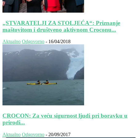
„STVARATELJI ZA STOLJEĆA“: Priznanje
maštovitom i društveno aktivnom Croconu...
Aktualno
Odgovorno
-
16/04/2018
CROCON: Za veću sigurnost ljudi pri boravku u
prirodi...
Aktualno
Odgovorno
-
20/09/2017