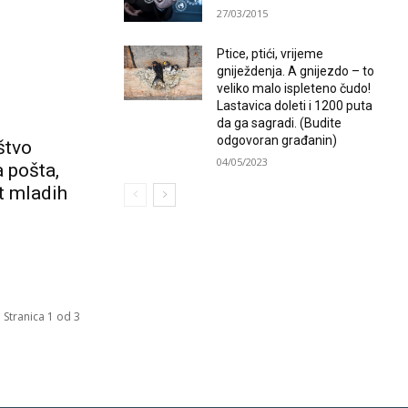
27/03/2015
Ptice, ptići, vrijeme
gniježdenja. A gnijezdo – to
veliko malo ispleteno čudo!
Lastavica doleti i 1200 puta
da ga sagradi. (Budite
odgovoran građanin)
štvo
04/05/2023
 pošta,
it mladih
Stranica 1 od 3