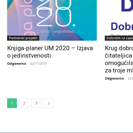
Partnerski projekti
Dobrobit za zaje
Knjiga-planer UM 2020 – Izjava
Krug dobro
o jedinstvenosti
čitateljic
omogućila
Odgovorno
-
02/11/2019
za troje m
Odgovorno
-
22
1
2
3