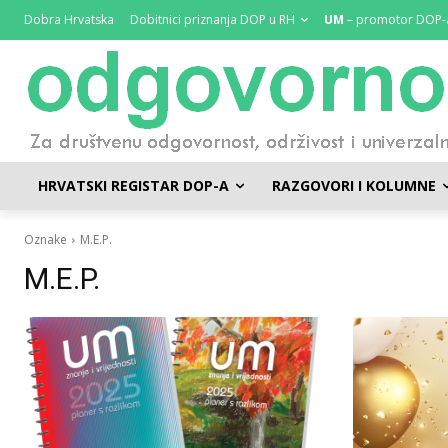
Dobra Hrvatska
Dobitnici priznanja DOP u RH
UM
– promotor DOP-
HRVATSKI REGISTAR DOP-A
RAZGOVORI I KOLUMNE
Oznake
M.E.P.
M.E.P.