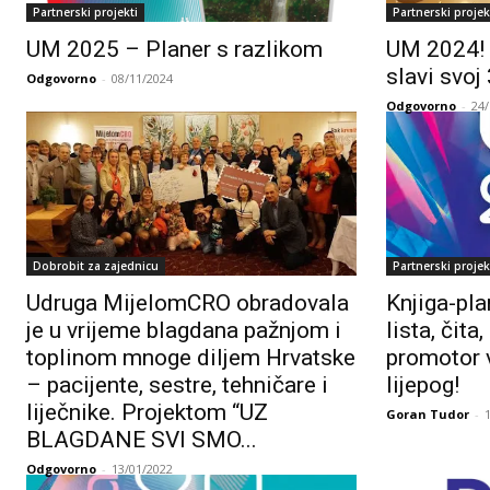
Partnerski projekti
Partnerski projek
UM 2025 – Planer s razlikom
UM 2024! 
slavi svoj
Odgovorno
-
08/11/2024
Odgovorno
-
24
Dobrobit za zajednicu
Partnerski projek
Udruga MijelomCRO obradovala
Knjiga-pl
je u vrijeme blagdana pažnjom i
lista, čit
toplinom mnoge diljem Hrvatske
promotor 
– pacijente, sestre, tehničare i
lijepog!
liječnike. Projektom “UZ
Goran Tudor
-
BLAGDANE SVI SMO...
Odgovorno
-
13/01/2022