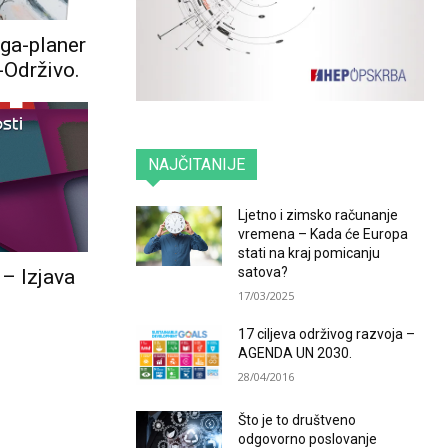
ga-planer
-Održivo.
NAJČITANIJE
Ljetno i zimsko računanje
vremena – Kada će Europa
stati na kraj pomicanju
satova?
– Izjava
17/03/2025
17 ciljeva održivog razvoja –
AGENDA UN 2030.
28/04/2016
Što je to društveno
odgovorno poslovanje