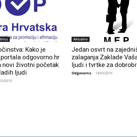
dnicu
Aktualno
činstva: Kako je
Jedan osvrt na zajedni
a portala odgovorno.hr
zalaganja Zaklade Vaša
 novi životni početak
ljudi i tvrtke za dobrob
ladih ljudi
Odgovorno
-
14/05/2019
/05/2019