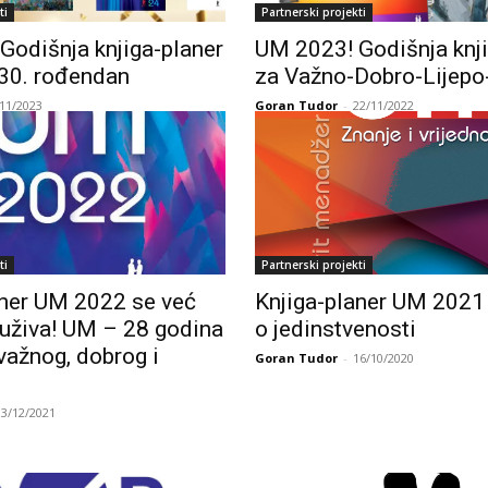
ti
Partnerski projekti
Godišnja knjiga-planer
UM 2023! Godišnja knji
 30. rođendan
za Važno-Dobro-Lijepo
/11/2023
Goran Tudor
-
22/11/2022
ti
Partnerski projekti
aner UM 2022 se već
Knjiga-planer UM 2021 
a, uživa! UM – 28 godina
o jedinstvenosti
važnog, dobrog i
Goran Tudor
-
16/10/2020
13/12/2021