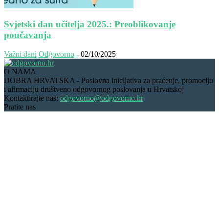
Svjetski dan učitelja 2025.: Preoblikovanje
poučavanja
Važni dani
Odgovorno
-
02/10/2025
O NAMA
DOBRA HRVATSKA - Poslovna inicijativa za praćenje, promociju
i afirmaciju društveno odgovornog poslovanja u Hrvatskoj
Kontaktirajte nas:
odgovorno@odgovorno.hr
Pratite nas