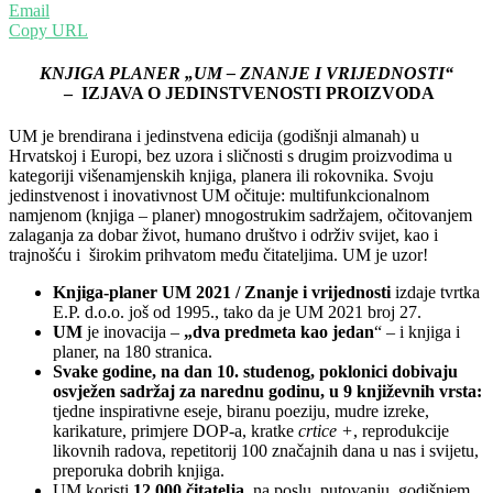
Email
Copy URL
KNJIGA PLANER „UM – ZNANJE I VRIJEDNOSTI“
– IZJAVA O JEDINSTVENOSTI PROIZVODA
UM je brendirana i jedinstvena edicija (godišnji almanah) u
Hrvatskoj i Europi, bez uzora i sličnosti s drugim proizvodima u
kategoriji višenamjenskih knjiga, planera ili rokovnika. Svoju
jedinstvenost i inovativnost UM očituje: multifunkcionalnom
namjenom (knjiga – planer) mnogostrukim sadržajem, očitovanjem
zalaganja za dobar život, humano društvo i održiv svijet, kao i
trajnošću i širokim prihvatom među čitateljima. UM je uzor!
Knjiga-planer UM 2021 / Znanje i vrijednosti
izdaje tvrtka
E.P. d.o.o. još od 1995., tako da je UM 2021 broj 27.
UM
je inovacija –
„dva predmeta kao jedan
“ – i knjiga i
planer, na 180 stranica.
Svake godine, na dan 10. studenog, poklonici dobivaju
osvježen sadržaj za narednu godinu, u 9 književnih vrsta:
tjedne inspirativne eseje, biranu poeziju, mudre izreke,
karikature, primjere DOP-a, kratke
crtice +
, reprodukcije
likovnih radova, repetitorij 100 značajnih dana u nas i svijetu,
preporuka dobrih knjiga.
UM koristi
12.000 čitatelja
, na poslu, putovanju, godišnjem