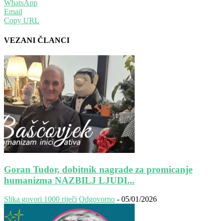
WhatsApp
Email
Copy URL
VEZANI ČLANCI
Goran Tudor, dobitnik nagrade za promicanje
humanizma NAZBILJ LJUDI...
Slika govori 1000 riječi
Odgovorno
-
05/01/2026