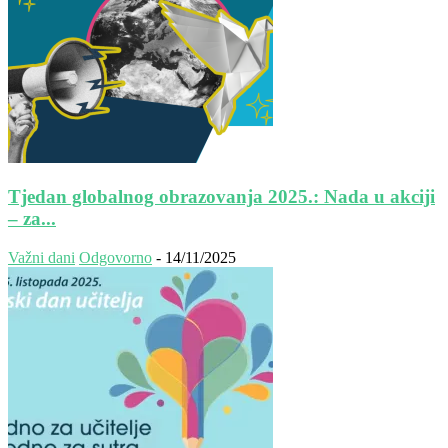
Tjedan globalnog obrazovanja 2025.: Nada u akciji
– za...
Važni dani
Odgovorno
-
14/11/2025