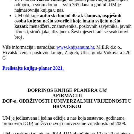
odmoru, u svom domu… svih 365 dana u godini. UM je
najmasovnija knjiga u nas.
UM oblikuje
autorski tim od 40-ak članova, uspješnih
osoba koje su nešto stvorile i koje imaju svijetu nešto
kazati:
menadžera, znanstvenika, poslovnih savjetnika, javnih
ličnosti, stručnjaka, dizajnera. Šest mjeseci radi se svaki novi
broj .
Više informacija i narudžba:
www.knjizaraum.hr
,
M.E.P. d.o.o.,
Hrvatski centar poslovne knjige, Zagreb, Ulica grada Vukovara 226
G
Prelistajte knjigu-planer 2021.
DOPRINOS KNJIGE-PLANERA
UM
AFIRMACIJI
DOP-a, ODRŽIVOSTI I UNIVERZALNIH VRIJEDNOSTI U
HRVATSKOJ
UM je jedinstvena i jedina edicija u nas koja sustavno, godinama,
promovira DOP, održivi razvoj i univerzalne vrijednosti. od 2008.
UM u svakom izdanju od 2014. UM obrađuje po 10 do 20 primjera