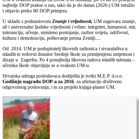
najbolje DOP prakse u nas, tako da je do danas (2020.) UM istražio
i objavio preko 80 DOP primjera.
U skladu s podnaslovom
Znanje i vrijednosti,
UM zagovara znanje,
ali i univerzalne ljudske vrijednosti i vrline: integritet, humanost, mir,
toleranciju, učenje, smisleno postojanje, razbor svijeta, održivost,
kulturu i demokraciju, poštovanje prema Zemlji…
Od 2014. UM je podupiratelj likovnih radionica i stvaralaštva u
mladih te redovni donator Srednje škole za primijenjenu umjetnost i
dizajn u Zagrebu. Po 4 ponajbolja likovna radova mladih talenata –
učenika škole objavljuju se u svakom UM-u.
Hrvatska udruga poslodavaca dodijelila je tvrtki M.E.P. d.o.o.
Godišnju nagradu DOP-a za 2016
. za afirmaciju društveno
odgovornog poslovanja, i to za projekt knjiga-planer UM.