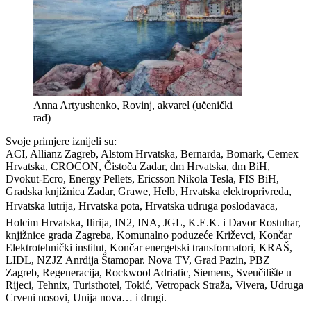
Anna Artyushenko, Rovinj, akvarel (učenički
rad)
Svoje primjere iznijeli su:
ACI, Allianz Zagreb, Alstom Hrvatska, Bernarda, Bomark, Cemex
Hrvatska, CROCON, Čistoča Zadar, dm Hrvatska, dm BiH,
Dvokut-Ecro, Energy Pellets, Ericsson Nikola Tesla, FIS BiH,
Gradska knjižnica Zadar, Grawe, Helb, Hrvatska elektroprivreda,
Hrvatska lutrija, Hrvatska pota, Hrvatska udruga poslodavaca,
Holcim Hrvatska, Ilirija, IN2, INA, JGL, K.E.K. i Davor Rostuhar,
knjižnice grada Zagreba, Komunalno poduzeće Križevci, Končar
Elektrotehnički institut, Končar energetski transformatori, KRAŠ,
LIDL, NZJZ Anrdija Štamopar. Nova TV, Grad Pazin, PBZ
Zagreb, Regeneracija, Rockwool Adriatic, Siemens, Sveučilište u
Rijeci, Tehnix, Turisthotel, Tokić, Vetropack Straža, Vivera, Udruga
Crveni nosovi, Unija nova… i drugi.