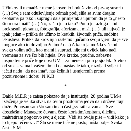
Učinkoviti menadžer mene je osvojio i oduševio od prvog susreta
(…) Svoje sam oduševljenje odmah podijelila sa svim dragim
osobama pa tako i suprugu dala primjerak s uputom da je to „nešto
što mora imati“ (…) No, zašto je to tako? Puno je razloga – od
prekrasnih pjesama, fotografija, aforizama, misli (…), ali najveći je
ipak jedan – prilika da učimo iz kratkih, životnih priča, sudbina,
iskustava. Prilika da kroz njih rastemo i jačamo svoju vjeru da je sve
moguće ako to dovoljno želimo! (…) A kako ja možda više od
svega volim učiti, kao mami i supruzi, nije mi uvijek lako naći
vremena za sve što bih htjela. Ove kratke, poučne, zabavne,
inspirativne priče koje nosi UM – za mene su pun pogodak! Sretno
od srca – vama i vašem timu i da nastavite tako, razvijati svijest i
jačati nadu „da nas ima“, nas željnih i usmjerenih prema
pozitivnome i dobru. N.K.B.
*
Dakle M.E.P. je zaista pokazao da je institucija. 20 godina UM-a
izlaženja je velika stvar, na ovim prostorima jedva da i države traju
duže. Ponosan sam što sam imao čast „svirati sa vama“. Sve
dosadašnje Managere čuvam, često koristim/kopiram, dijelim,
maltretiram pogotovo svoju djecu: „Vidi šta ovdje piše – vidi kako je
to lijepo rečeno…!“ Šta se mene tiče ne postoji ništa bolje. Svaka
čast. S.M.