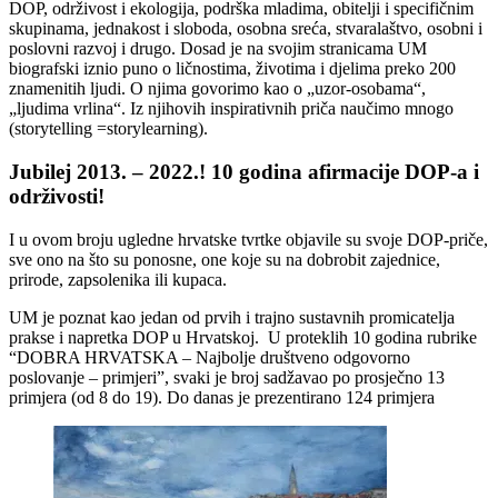
DOP, održivost i ekologija, podrška mladima, obitelji i specifičnim
skupinama, jednakost i sloboda, osobna sreća, stvaralaštvo, osobni i
poslovni razvoj i drugo. Dosad je na svojim stranicama UM
biografski iznio puno o ličnostima, životima i djelima preko 200
znamenitih ljudi. O njima govorimo kao o „uzor-osobama“,
„ljudima vrlina“. Iz njihovih inspirativnih priča naučimo mnogo
(storytelling =storylearning).
Jubilej 2013. – 2022.! 10 godina afirmacije DOP-a i
održivosti!
I u ovom broju ugledne hrvatske tvrtke objavile su svoje DOP-priče,
sve ono na što su ponosne, one koje su na dobrobit zajednice,
prirode, zapsolenika ili kupaca.
UM je poznat kao jedan od prvih i trajno sustavnih promicatelja
prakse i napretka DOP u Hrvatskoj. U proteklih 10 godina rubrike
“DOBRA HRVATSKA – Najbolje društveno odgovorno
poslovanje – primjeri”, svaki je broj sadžavao po prosječno 13
primjera (od 8 do 19). Do danas je prezentirano 124 primjera