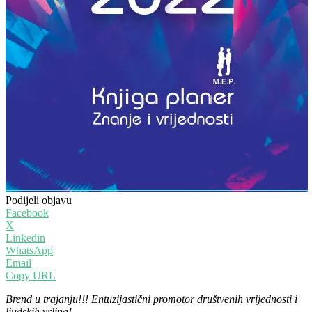
Podijeli objavu
Facebook
X
Linkedin
WhatsApp
Email
Copy URL
Brend u trajanju!!! Entuzijastični promotor društvenih vrijednosti i
ljudskih vrlina!