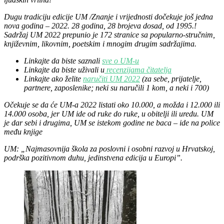
Dugu tradiciju edicije UM /Znanje i vrijednosti dočekuje još jedna
nova godina – 2022. 28 godina, 28 brojeva dosad, od 1995.!
Sadržaj UM 2022 prepunio je 172 stranice sa popularno-stručnim,
književnim, likovnim, poetskim i mnogim drugim sadržajima.
Linkajte da biste saznali
sve o UM-u
Linkajte da biste uživali u
recenzijama čitatelja
Linkajte ako želite
naručiti UM 2022
(za sebe, prijatelje,
partnere, zaposlenike; neki su naručili 1 kom, a neki i 700)
Očekuje se da će UM-a 2022 listati oko 10.000, a možda i 12.000 ili
14.000 osoba, jer UM ide od ruke do ruke, u obitelji ili uredu. UM
je dar sebi i drugima, UM se istekom godine ne baca – ide na police
među knjige
UM: „Najmasovnija škola za poslovni i osobni razvoj u Hrvatskoj,
podrška pozitivnom duhu, jedinstvena edicija u Europi”.