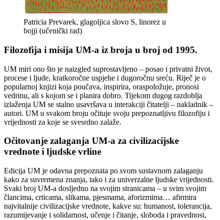
Patricia Prevarek, glagoljica slovo S, linorez u
bojji (učenički rad)
Filozofija i misija UM-a iz broja u broj od 1995.
UM miri ono što je naizgled suprostavljeno – posao i privatni život,
procese i ljude, kratkoročne uspjehe i dugoročnu sreću.
Riječ je o
popularnoj knjizi koja poučava, inspirira, oraspoložuje, pronosi
vedrinu, ali s kojom se i planira dobro.
Tijekom dugog razdoblja
izlaženja UM se stalno usavršava u interakciji čitatelji – nakladnik –
autori. UM u svakom broju očituje svoju prepoznatljivu filozofiju i
vrijednosti za koje se svesrdno zalaže.
Očitovanje zalaganja UM-a za civilizacijske
vrednote i ljudske vrline
Edicija UM je odavna prepoznata po svom sustavnom zalaganju
kako za suvremena znanja, tako i za univerzalne ljudske vrijednosti.
Svaki broj UM-a dosljedno na svojim stranicama – u svim svojim
člancima, crticama, slikama, pjesmama, aforizmima… afirmira
najvitalnije civilizacijske vrednote, kakve su: humanost, tolerancija,
razumijevanje i solidarnost, učenje i čitanje, sloboda i pravednost,