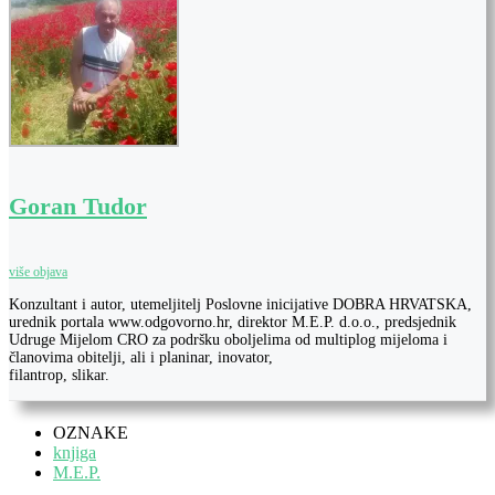
Goran Tudor
više objava
Konzultant i autor, utemeljitelj Poslovne inicijative DOBRA HRVATSKA,
urednik portala www.odgovorno.hr, direktor M.E.P. d.o.o., predsjednik
Udruge Mijelom CRO za podršku oboljelima od multiplog mijeloma i
članovima obitelji, ali i planinar, inovator,
filantrop, slikar.
OZNAKE
knjiga
M.E.P.