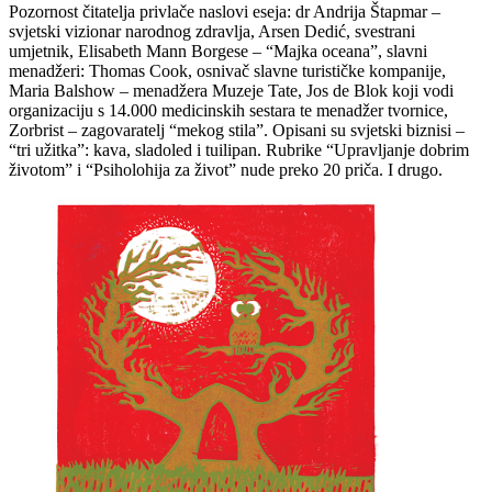
Pozornost čitatelja privlače naslovi eseja: dr Andrija Štapmar –
svjetski vizionar narodnog zdravlja, Arsen Dedić, svestrani
umjetnik, Elisabeth Mann Borgese – “Majka oceana”, slavni
menadžeri: Thomas Cook, osnivač slavne turističke kompanije,
Maria Balshow – menadžera Muzeje Tate, Jos de Blok koji vodi
organizaciju s 14.000 medicinskih sestara te menadžer tvornice,
Zorbrist – zagovaratelj “mekog stila”. Opisani su svjetski biznisi –
“tri užitka”: kava, sladoled i tuilipan. Rubrike “Upravljanje dobrim
životom” i “Psiholohija za život” nude preko 20 priča. I drugo.