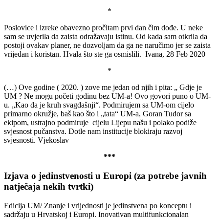
*
Poslovice i izreke obavezno pročitam prvi dan čim dođe. U neke
sam se uvjerila da zaista odražavaju istinu. Od kada sam otkrila da
postoji ovakav planer, ne dozvoljam da ga ne naručimo jer se zaista
vrijedan i koristan. Hvala što ste ga osmislili. Ivana, 28 Feb 2020
*
(…) Ove godine ( 2020. ) zove me jedan od njih i pita: „ Gdje je
UM ? Ne mogu početi godinu bez UM-a! Ovo govori puno o UM-
u. „Kao da je kruh svagdašnji“. Podmirujem sa UM-om cijelo
primarno okružje, baš kao što i „tata“ UM-a, Goran Tudor sa
ekipom, ustrajno podmiruje cijelu Lijepu našu i polako podiže
svjesnost pučanstva. Dotle nam institucije blokiraju razvoj
svjesnosti. Vjekoslav
***
Izjava o jedinstvenosti u Europi (za potrebe javnih
natječaja nekih tvrtki)
Edicija UM/ Znanje i vrijednosti je jedinstvena po konceptu i
sadržaju u Hrvatskoj i Europi. Inovativan multifunkcionalan