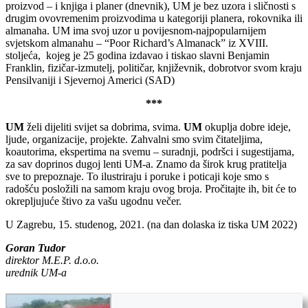
proizvod – i knjiga i planer (dnevnik), UM je bez uzora i sličnosti s
drugim ovovremenim proizvodima u kategoriji planera, rokovnika ili
almanaha. UM ima svoj uzor u povijesnom-najpopularnijem
svjetskom almanahu – “Poor Richard’s Almanack” iz XVIII.
stoljeća, kojeg je 25 godina izdavao i tiskao slavni Benjamin
Franklin, fizičar-izmutelj, političar, književnik, dobrotvor svom kraju
Pensilvaniji i Sjevernoj Americi (SAD)
***
UM
želi dijeliti svijet sa dobrima, svima.
UM
okuplja dobre ideje,
ljude, organizacije, projekte. Zahvalni smo svim čitateljima,
koautorima, ekspertima na svemu – suradnji, podršci i sugestijama,
za sav doprinos dugoj lenti UM-a. Znamo da širok krug pratitelja
sve to prepoznaje. To ilustriraju i poruke i poticaji koje smo s
radošću posložili na samom kraju ovog broja. Pročitajte ih, bit će to
okrepljujuće štivo za vašu ugodnu večer.
U Zagrebu, 15. studenog, 2021. (na dan dolaska iz tiska UM 2022)
Goran Tudor
direktor M.E.P. d.o.o.
urednik UM-a