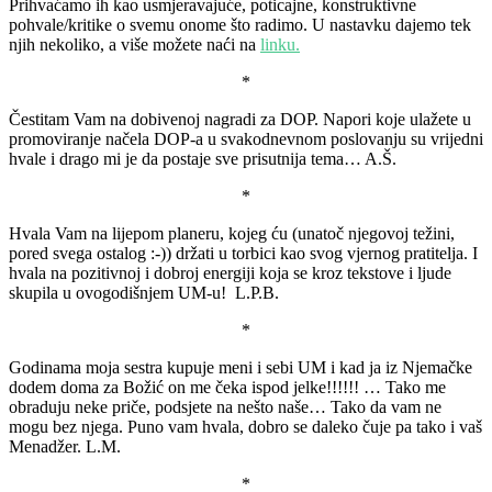
Prihvaćamo ih kao usmjeravajuće, poticajne, konstruktivne
pohvale/kritike o svemu onome što radimo. U nastavku dajemo tek
njih nekoliko, a više možete naći na
linku.
*
Čestitam Vam na dobivenoj nagradi za DOP. Napori koje ulažete u
promoviranje načela DOP-a u svakodnevnom poslovanju su vrijedni
hvale i drago mi je da postaje sve prisutnija tema… A.Š.
*
Hvala Vam na lijepom planeru, kojeg ću (unatoč njegovoj težini,
pored svega ostalog :-)) držati u torbici kao svog vjernog pratitelja. I
hvala na pozitivnoj i dobroj energiji koja se kroz tekstove i ljude
skupila u ovogodišnjem UM-u! L.P.B.
*
Godinama moja sestra kupuje meni i sebi UM i kad ja iz Njemačke
dodem doma za Božić on me čeka ispod jelke!!!!!! … Tako me
obraduju neke priče, podsjete na nešto naše… Tako da vam ne
mogu bez njega. Puno vam hvala, dobro se daleko čuje pa tako i vaš
Menadžer. L.M.
*