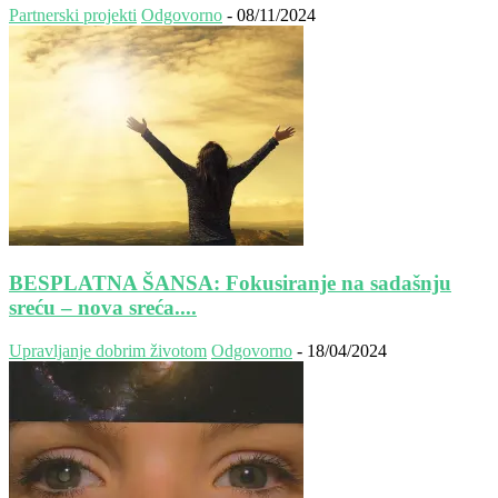
Partnerski projekti
Odgovorno
-
08/11/2024
BESPLATNA ŠANSA: Fokusiranje na sadašnju
sreću – nova sreća....
Upravljanje dobrim životom
Odgovorno
-
18/04/2024