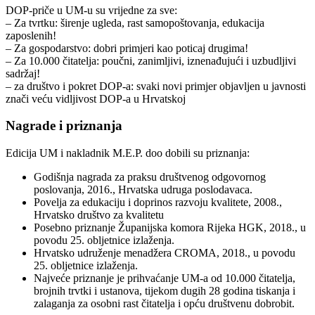
DOP-priče u UM-u su vrijedne za sve:
– Za tvrtku: širenje ugleda, rast samopoštovanja, edukacija
zaposlenih!
– Za gospodarstvo: dobri primjeri kao poticaj drugima!
– Za 10.000 čitatelja: poučni, zanimljivi, iznenađujući i uzbudljivi
sadržaj!
– za društvo i pokret DOP-a: svaki novi primjer objavljen u javnosti
znači veću vidljivost DOP-a u Hrvatskoj
Nagrade i priznanja
Edicija UM i nakladnik M.E.P. doo dobili su priznanja:
Godišnja nagrada za praksu društvenog odgovornog
poslovanja, 2016., Hrvatska udruga poslodavaca.
Povelja za edukaciju i doprinos razvoju kvalitete, 2008.,
Hrvatsko društvo za kvalitetu
Posebno priznanje Županijska komora Rijeka HGK, 2018., u
povodu 25. obljetnice izlaženja.
Hrvatsko udruženje menadžera CROMA, 2018., u povodu
25. obljetnice izlaženja.
Najveće priznanje je prihvaćanje UM-a od 10.000 čitatelja,
brojnih trvtki i ustanova, tijekom dugih 28 godina tiskanja i
zalaganja za osobni rast čitatelja i opću društvenu dobrobit.