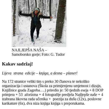
NAJLJEPŠA NAŠA –
Samoborsko gorje; Foto: G. Tudor
Kakav sadržaj!
Lijeva strana edicije – knjiga, a desna – planer!
Na 172 stranice veliki tim s preko 30 članova te nekoliko
organizacija i ustanova (Škola za primijenjenu umjetnost i dizajn,
Knjižnice grada Zagreba….) priredio je: 50 tjednih eseja + 8 DOP
primjera + 53 aforizma + 4 fotografije predjela Najljepše naše + 4
izabrana likovna rada učenika + poezija za dušu (12x), poslovne
karikature (6x), dva niza knjiga knjiga s preporukama.