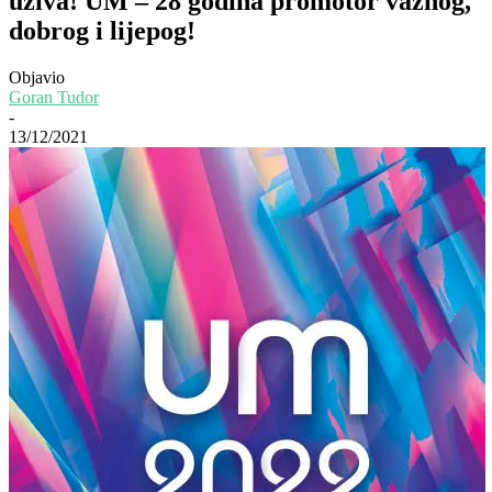
uživa! UM – 28 godina promotor važnog,
dobrog i lijepog!
Objavio
Goran Tudor
-
13/12/2021