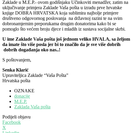
Zaklade u M.E.P.- ovom godišnjaku Učinkoviti menadžer, zatim na
uključivanje primjera Zaklade Vaša pošta u izradu prve hrvatske
knjige DOBRA HRVATSKA koja sublimira najbolje primjere
društveno odgovornog poslovanja na državnoj razini te na svim
dobronamjernim preporukama drugim donatorima kako bi se
pomoglo što većem broju djece i mladih iz sustava socijalne skrbi.
U ime Zaklade Vaša pošta još jednom veliko HVALA, sa željom
da imate što više posla jer bi to značilo da je sve više dobrih
dobrih događanja oko nas..!
S poštovanjem,
Senka Klarić
Upraviteljica Zaklade “Vaša Pošta”
Hrvatska pošta
OZNAKE
donacije
M.E.P.
Zaklada Vaša pošta
Podijeli objavu
Facebook
X
Linkedin