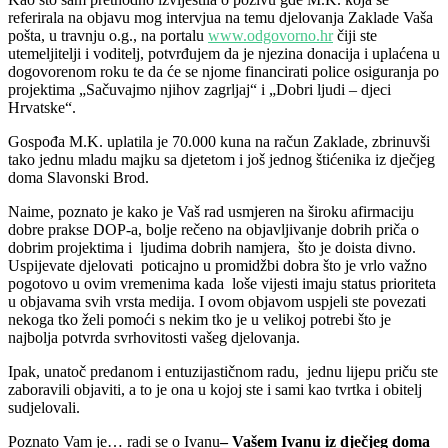
referirala na objavu mog intervjua na temu djelovanja Zaklade Vaša
pošta, u travnju o.g., na portalu
www.odgovorno.hr
čiji ste
utemeljitelji i voditelj, potvrđujem da je njezina donacija i uplaćena u
dogovorenom roku te da će se njome financirati police osiguranja po
projektima „Sačuvajmo njihov zagrljaj“ i „Dobri ljudi – djeci
Hrvatske“.
Gospođa M.K. uplatila je 70.000 kuna na račun Zaklade, zbrinuvši
tako jednu mladu majku sa djetetom i još jednog štićenika iz dječjeg
doma Slavonski Brod.
Naime, poznato je kako je Vaš rad usmjeren na široku afirmaciju
dobre prakse DOP-a, bolje rečeno na objavljivanje dobrih priča o
dobrim projektima i ljudima dobrih namjera, što je doista divno.
Uspijevate djelovati poticajno u promidžbi dobra što je vrlo važno
pogotovo u ovim vremenima kada loše vijesti imaju status prioriteta
u objavama svih vrsta medija. I ovom objavom uspjeli ste povezati
nekoga tko želi pomoći s nekim tko je u velikoj potrebi što je
najbolja potvrda svrhovitosti vašeg djelovanja.
Ipak, unatoč predanom i entuzijastičnom radu, jednu lijepu priču ste
zaboravili objaviti, a to je ona u kojoj ste i sami kao tvrtka i obitelj
sudjelovali.
Poznato Vam je… radi se o Ivanu
– Vašem Ivanu iz dječjeg doma