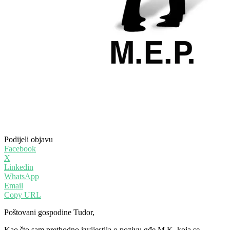
Podijeli objavu
Facebook
X
Linkedin
WhatsApp
Email
Copy URL
Poštovani gospodine Tudor,
Kao što sam prethodno izvijestila o pozivu gđe M.K. koja se