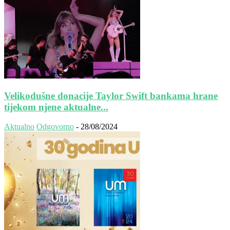
Velikodušne donacije Taylor Swift bankama hrane
tijekom njene aktualne...
Aktualno
Odgovorno
-
28/08/2024