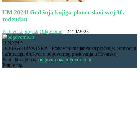
UM 2024! Godišnja knjiga-planer slavi svoj 30.
rođendan
Partnerski projekti
Odgovorno
-
24/11/2023
O NAMA
DOBRA HRVATSKA - Poslovna inicijativa za praćenje, promociju
i afirmaciju društveno odgovornog poslovanja u Hrvatskoj
Kontaktirajte nas:
odgovorno@odgovorno.hr
Pratite nas