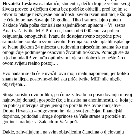
Hrvatski Leskovac
.. mladiću, studentu , dečku koji je većinu svog
života proveo u dječjem domu bez podrške obitelji i pred kojim se
otvorilo pitanje neizvjesne budućnosti života izvan institucije što ga
je čekalo po navršavanju 18 godina. Tiho i samozatajno putem
Zaklade Vaša pošta donirali ste zajedničkom uplatom – Vi, sestra
Ana i vaša tvrtka M.E.P. d.o.o., iznos od 6.000 eura za policu
osiguranja, omogućivši Ivanu da dostojanstveno započne prve
samostalne korake u svom životu. Premija koju ste uplatili isplaćuje
se Ivanu tijekom 24 mjeseca u redovnim mjesečnim ratama što mu
omogućuje podmirenje osnovnih životnih troškova. Pomogli ste da
u jedan mladi život uđu optimizam i vjera u dobro kao nešto što u
ovom svijetu realno postoji…
Evo nadam se da ćete uvažiti ovu moju malu napomenu, jer koliko
znam ta lijepa poslovno-obiteljska priča tvrtke MEP nije nigdje
objavljena…
Stoga koristim ovu priliku, pa ću uz zahvalu na posredovanju u ovoj
najnovijoj donaciji gospođe (koja insistira na anonimnosti), a koja je
na poticaj intervjua objavljenog na portalu Poslovne inicijative
Dobra Hrvatska – odgovorno.hr, dala svoj značajan financijski
doprinos, pridodati i druge doprinose sa Vaše strane u protekle tri
godine suradnje sa Zakladom Vaša pošta.
Dakle, zahvaljujem i na svim objavljenim člancima o djelovanju