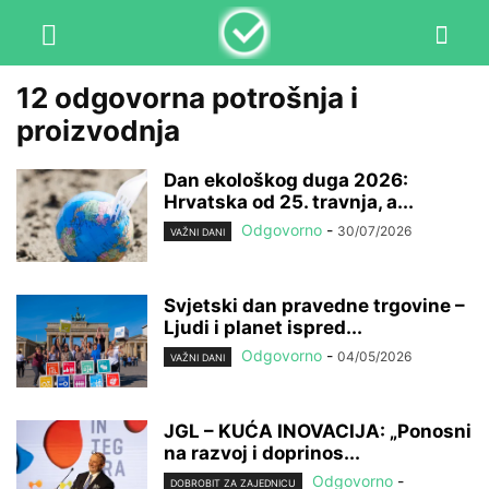
12 odgovorna potrošnja i
proizvodnja
Dan ekološkog duga 2026:
Hrvatska od 25. travnja, a...
Odgovorno
-
30/07/2026
VAŽNI DANI
Svjetski dan pravedne trgovine –
Ljudi i planet ispred...
Odgovorno
-
04/05/2026
VAŽNI DANI
JGL – KUĆA INOVACIJA: „Ponosni
na razvoj i doprinos...
Odgovorno
-
DOBROBIT ZA ZAJEDNICU