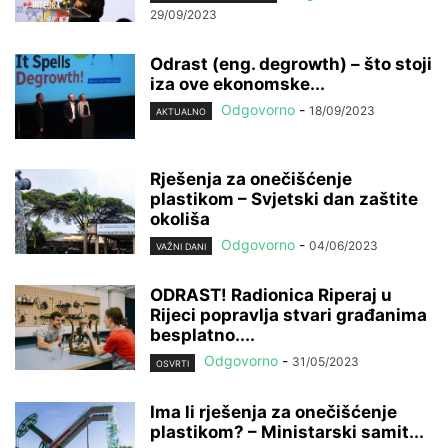
29/09/2023
Odrast (eng. degrowth) – što stoji
iza ove ekonomske...
Odgovorno
-
18/09/2023
AKTUALNO
Rješenja za onečišćenje
plastikom – Svjetski dan zaštite
okoliša
Odgovorno
-
04/06/2023
VAŽNI DANI
ODRAST! Radionica Riperaj u
Rijeci popravlja stvari građanima
besplatno....
Odgovorno
-
31/05/2023
OSVRTI
Ima li rješenja za onečišćenje
plastikom? – Ministarski samit...