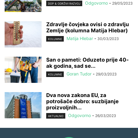
Odgovorno
-
29/05/2023
DOP & ODRŽIVI RAZVOJ
Zdravlje čovjeka ovisi o zdravlju
Zemlje (kolumna Matija Hlebar)
Matija Hlebar
-
30/03/2023
KOLUMNE
San o pameti: Oduzeto prije 40-
ak godina, sad se...
Goran Tudor
-
29/03/2023
KOLUMNE
Dva nova zakona EU, za
potrošače dobro: suzbijanje
proizvoljnih...
Odgovorno
-
26/03/2023
AKTUALNO