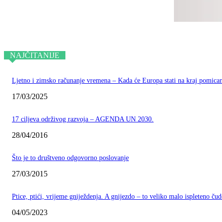
NAJČITANIJE
Ljetno i zimsko računanje vremena – Kada će Europa stati na kraj pomican
17/03/2025
17 ciljeva održivog razvoja – AGENDA UN 2030.
28/04/2016
Što je to društveno odgovorno poslovanje
27/03/2015
Ptice, ptići, vrijeme gniježdenja. A gnijezdo – to veliko malo ispleteno ču
04/05/2023