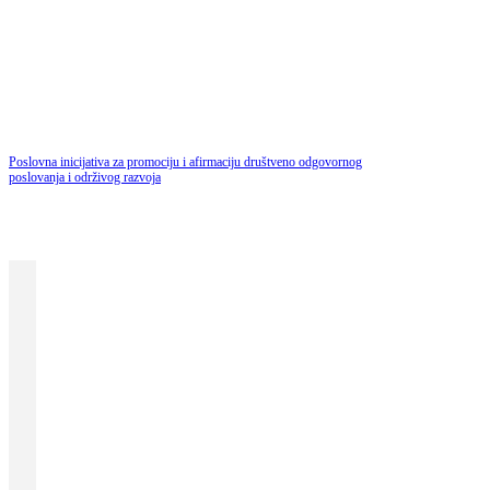
DOBRA HRVATSKA
Poslovna inicijativa za promociju i afirmaciju društveno odgovornog
poslovanja i održivog razvoja
Pod pokroviteljstvom