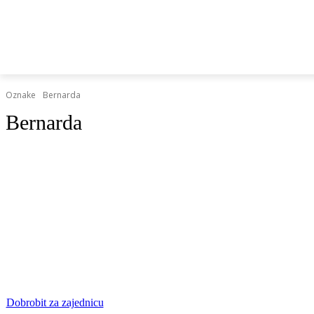
HRVATSKI REGISTAR DOP-A
RAZGOVORI I KOLUMN
Oznake
Bernarda
Bernarda
Dobrobit za zajednicu