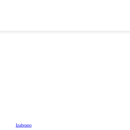
E
DOP I ODRŽIVI RAZVOJ
AKTUALNO
OSVRTI
Izabrano