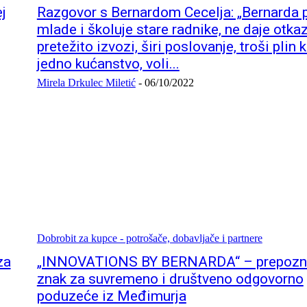
j
Razgovor s Bernardom Cecelja: „Bernarda p
mlade i školuje stare radnike, ne daje otkaz
pretežito izvozi, širi poslovanje, troši plin 
jedno kućanstvo, voli...
Mirela Drkulec Miletić
-
06/10/2022
Dobrobit za kupce - potrošače, dobavljače i partnere
za
„INNOVATIONS BY BERNARDA“ – prepozna
znak za suvremeno i društveno odgovorno
poduzeće iz Međimurja