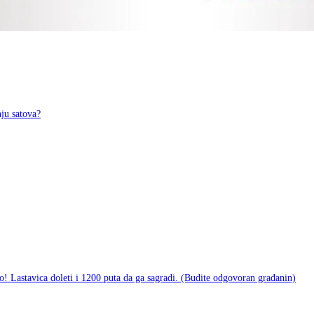
ju satova?
do! Lastavica doleti i 1200 puta da ga sagradi. (Budite odgovoran građanin)