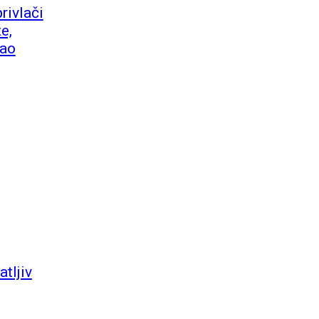
rivlači
e,
kao
tljiv